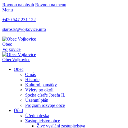
Rovnou na obsah
Rovnou na menu
Menu
+420 547 231 122
starosta@vojkovice.info
Obec
Vojkovice
Obec
Vojkovice
Obec
O nás
Historie
Kulturní památky
Výlety po okolí
Socha císaře Josefa II.
Územní plán
Program rozvoje obce
Úřad
Úřední deska
Zastupitelstvo obce
Živé vysílání zastupitelstva