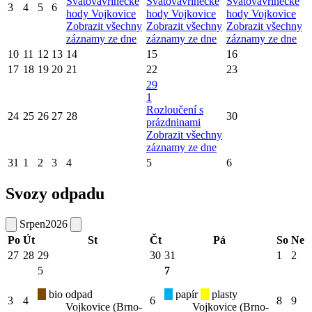
Svatovavřinecké
Svatovavřinecké
Svatovavřinecké
3
4
5
6
hody Vojkovice
hody Vojkovice
hody Vojkovice
Zobrazit všechny
Zobrazit všechny
Zobrazit všechny
záznamy ze dne
záznamy ze dne
záznamy ze dne
10
11
12
13
14
15
16
17
18
19
20
21
22
23
29
1
Rozloučení s
24
25
26
27
28
30
prázdninami
Zobrazit všechny
záznamy ze dne
31
1
2
3
4
5
6
Svozy odpadu
Srpen
2026
Po
Út
St
Čt
Pá
So
Ne
27
28
29
30
31
1
2
5
7
bio odpad
papír
plasty
3
4
6
8
9
Vojkovice (Brno-
Vojkovice (Brno-