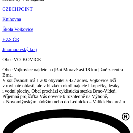
CZECHPOINT
Knihovna
Škola Vojkovice
HZS ČR
Jihomoravský kraj
Obec VOJKOVICE
Obec Vojkovice najdete na jižní Moravě asi 18 km jižně z centra
Brna.
V současnosti má 1 200 obyvatel a 427 adres. Vojkovice leží
v rovinaté oblasti, ale v blízkém okolí najdete i kopečky, lesíky
i vodní plochy. Obcí prochází cyklistická stezka Brno-Vídeň.
Příjemná projížďka Vás dovede k rozhledně na Výhoně,
k Novomlýnským nádržím nebo do Lednicko – Valtického areálu.