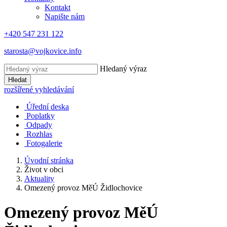
Kontakt
Napište nám
+420 547 231 122
starosta@vojkovice.info
Hledaný výraz
Hledat
rozšířené vyhledávání
Úřední deska
Poplatky
Odpady
Rozhlas
Fotogalerie
Úvodní stránka
Život v obci
Aktuality
Omezený provoz MěÚ Židlochovice
Omezený provoz MěÚ