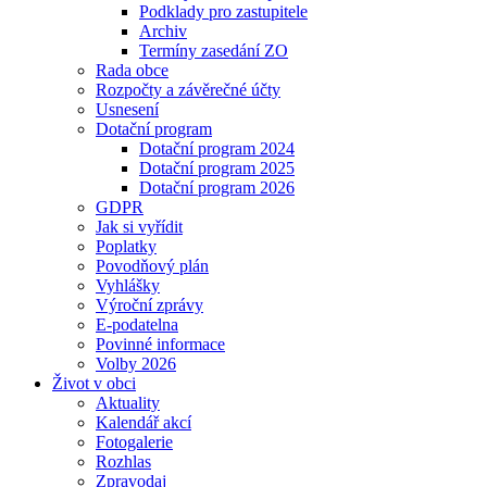
Podklady pro zastupitele
Archiv
Termíny zasedání ZO
Rada obce
Rozpočty a závěrečné účty
Usnesení
Dotační program
Dotační program 2024
Dotační program 2025
Dotační program 2026
GDPR
Jak si vyřídit
Poplatky
Povodňový plán
Vyhlášky
Výroční zprávy
E-podatelna
Povinné informace
Volby 2026
Život v obci
Aktuality
Kalendář akcí
Fotogalerie
Rozhlas
Zpravodaj