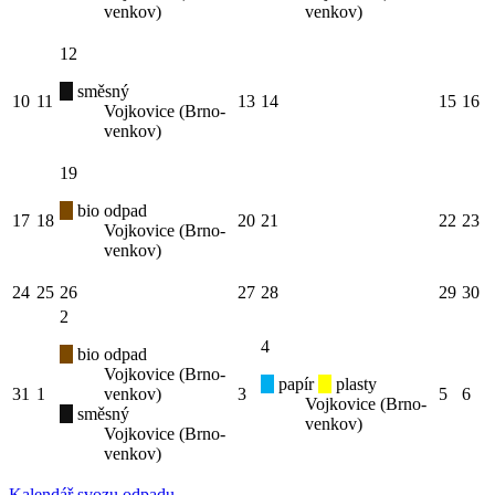
venkov)
venkov)
12
směsný
10
11
13
14
15
16
Vojkovice (Brno-
venkov)
19
bio odpad
17
18
20
21
22
23
Vojkovice (Brno-
venkov)
24
25
26
27
28
29
30
2
4
bio odpad
Vojkovice (Brno-
papír
plasty
31
1
venkov)
3
5
6
Vojkovice (Brno-
směsný
venkov)
Vojkovice (Brno-
venkov)
Kalendář svozu odpadu