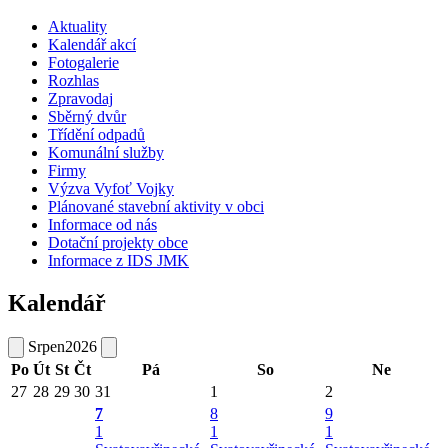
Aktuality
Kalendář akcí
Fotogalerie
Rozhlas
Zpravodaj
Sběrný dvůr
Třídění odpadů
Komunální služby
Firmy
Výzva Vyfoť Vojky
Plánované stavební aktivity v obci
Informace od nás
Dotační projekty obce
Informace z IDS JMK
Kalendář
Srpen
2026
Po
Út
St
Čt
Pá
So
Ne
27
28
29
30
31
1
2
7
8
9
1
1
1