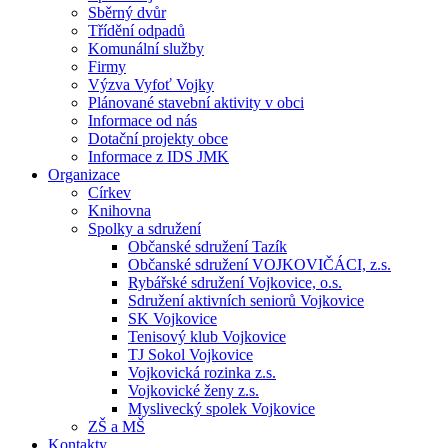
Sběrný dvůr
Třídění odpadů
Komunální služby
Firmy
Výzva Vyfoť Vojky
Plánované stavební aktivity v obci
Informace od nás
Dotační projekty obce
Informace z IDS JMK
Organizace
Církev
Knihovna
Spolky a sdružení
Občanské sdružení Tazík
Občanské sdružení VOJKOVIČÁCI, z.s.
Rybářské sdružení Vojkovice, o.s.
Sdružení aktivních seniorů Vojkovice
SK Vojkovice
Tenisový klub Vojkovice
TJ Sokol Vojkovice
Vojkovická rozinka z.s.
Vojkovické ženy z.s.
Myslivecký spolek Vojkovice
ZŠ a MŠ
Kontakty