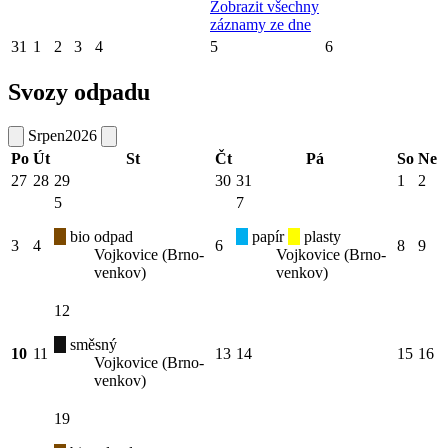
Zobrazit všechny
záznamy ze dne
31
1
2
3
4
5
6
Svozy odpadu
Srpen
2026
Po
Út
St
Čt
Pá
So
Ne
27
28
29
30
31
1
2
5
7
bio odpad
papír
plasty
3
4
6
8
9
Vojkovice (Brno-
Vojkovice (Brno-
venkov)
venkov)
12
směsný
10
11
13
14
15
16
Vojkovice (Brno-
venkov)
19