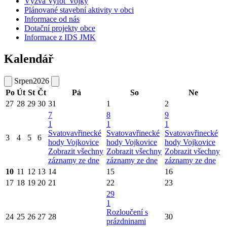
Výzva Vyfoť Vojky
Plánované stavební aktivity v obci
Informace od nás
Dotační projekty obce
Informace z IDS JMK
Kalendář
Srpen
2026
Po
Út
St
Čt
Pá
So
Ne
27
28
29
30
31
1
2
7
8
9
1
1
1
Svatovavřinecké
Svatovavřinecké
Svatovavřinecké
3
4
5
6
hody Vojkovice
hody Vojkovice
hody Vojkovice
Zobrazit všechny
Zobrazit všechny
Zobrazit všechny
záznamy ze dne
záznamy ze dne
záznamy ze dne
10
11
12
13
14
15
16
17
18
19
20
21
22
23
29
1
Rozloučení s
24
25
26
27
28
30
prázdninami