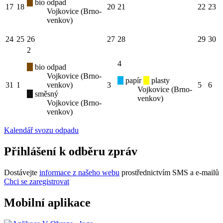
bio odpad
17
18
20
21
22
23
Vojkovice (Brno-
venkov)
24
25
26
27
28
29
30
2
4
bio odpad
Vojkovice (Brno-
papír
plasty
31
1
venkov)
3
5
6
Vojkovice (Brno-
směsný
venkov)
Vojkovice (Brno-
venkov)
Kalendář svozu odpadu
Přihlášení k odběru zpráv
Dostávejte
informace z našeho webu
prostřednictvím SMS a e-mailů
Chci se zaregistrovat
Mobilní aplikace