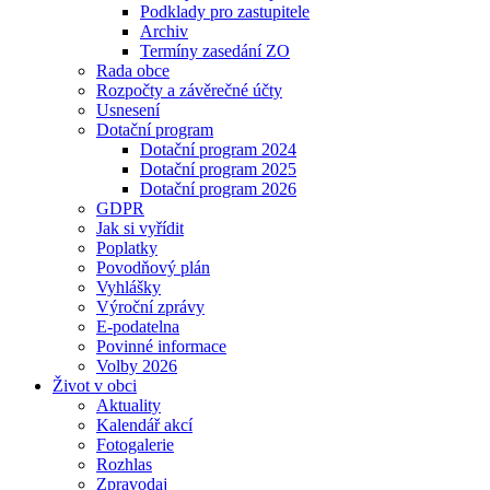
Podklady pro zastupitele
Archiv
Termíny zasedání ZO
Rada obce
Rozpočty a závěrečné účty
Usnesení
Dotační program
Dotační program 2024
Dotační program 2025
Dotační program 2026
GDPR
Jak si vyřídit
Poplatky
Povodňový plán
Vyhlášky
Výroční zprávy
E-podatelna
Povinné informace
Volby 2026
Život v obci
Aktuality
Kalendář akcí
Fotogalerie
Rozhlas
Zpravodaj