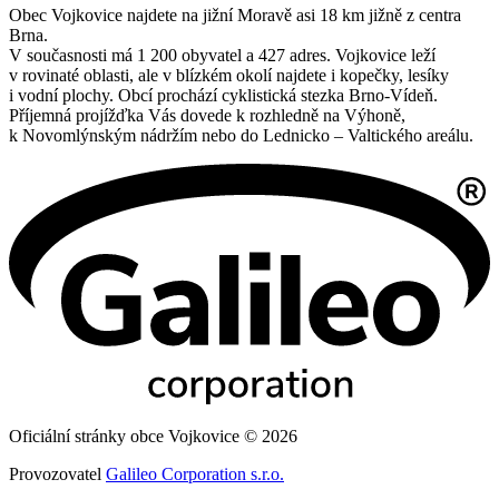
Obec Vojkovice najdete na jižní Moravě asi 18 km jižně z centra
Brna.
V současnosti má 1 200 obyvatel a 427 adres. Vojkovice leží
v rovinaté oblasti, ale v blízkém okolí najdete i kopečky, lesíky
i vodní plochy. Obcí prochází cyklistická stezka Brno-Vídeň.
Příjemná projížďka Vás dovede k rozhledně na Výhoně,
k Novomlýnským nádržím nebo do Lednicko – Valtického areálu.
Oficiální stránky obce Vojkovice © 2026
Provozovatel
Galileo Corporation s.r.o.