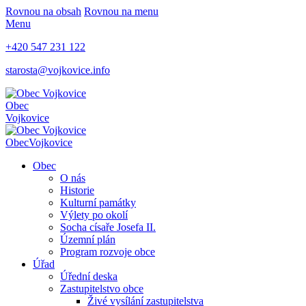
Rovnou na obsah
Rovnou na menu
Menu
+420 547 231 122
starosta@vojkovice.info
Obec
Vojkovice
Obec
Vojkovice
Obec
O nás
Historie
Kulturní památky
Výlety po okolí
Socha císaře Josefa II.
Územní plán
Program rozvoje obce
Úřad
Úřední deska
Zastupitelstvo obce
Živé vysílání zastupitelstva