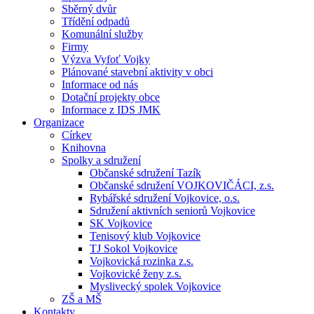
Sběrný dvůr
Třídění odpadů
Komunální služby
Firmy
Výzva Vyfoť Vojky
Plánované stavební aktivity v obci
Informace od nás
Dotační projekty obce
Informace z IDS JMK
Organizace
Církev
Knihovna
Spolky a sdružení
Občanské sdružení Tazík
Občanské sdružení VOJKOVIČÁCI, z.s.
Rybářské sdružení Vojkovice, o.s.
Sdružení aktivních seniorů Vojkovice
SK Vojkovice
Tenisový klub Vojkovice
TJ Sokol Vojkovice
Vojkovická rozinka z.s.
Vojkovické ženy z.s.
Myslivecký spolek Vojkovice
ZŠ a MŠ
Kontakty