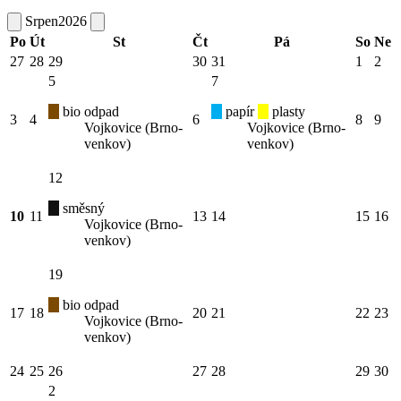
Srpen
2026
Po
Út
St
Čt
Pá
So
Ne
27
28
29
30
31
1
2
5
7
bio odpad
papír
plasty
3
4
6
8
9
Vojkovice (Brno-
Vojkovice (Brno-
venkov)
venkov)
12
směsný
10
11
13
14
15
16
Vojkovice (Brno-
venkov)
19
bio odpad
17
18
20
21
22
23
Vojkovice (Brno-
venkov)
24
25
26
27
28
29
30
2