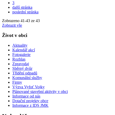
3
další stránka
poslední stránka
Zobrazeno
41
-
43
ze 43
Zobrazit vše
Život v obci
Aktuality
Kalendář akcí
Fotogalerie
Rozhlas
Zpravodaj
Sběrný dvůr
Třídění odpadů
Komunální služby
Firmy
Výzva Vyfoť Vojky
Plánované stavební aktivity v obci
Informace od nás
Dotační projekty obce
Informace z IDS JMK