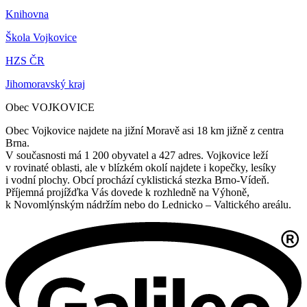
Knihovna
Škola Vojkovice
HZS ČR
Jihomoravský kraj
Obec VOJKOVICE
Obec Vojkovice najdete na jižní Moravě asi 18 km jižně z centra
Brna.
V současnosti má 1 200 obyvatel a 427 adres. Vojkovice leží
v rovinaté oblasti, ale v blízkém okolí najdete i kopečky, lesíky
i vodní plochy. Obcí prochází cyklistická stezka Brno-Vídeň.
Příjemná projížďka Vás dovede k rozhledně na Výhoně,
k Novomlýnským nádržím nebo do Lednicko – Valtického areálu.