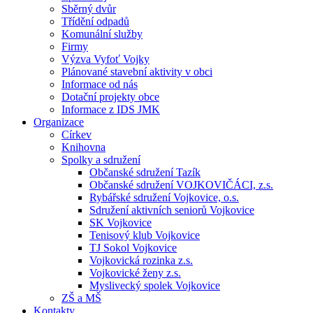
Sběrný dvůr
Třídění odpadů
Komunální služby
Firmy
Výzva Vyfoť Vojky
Plánované stavební aktivity v obci
Informace od nás
Dotační projekty obce
Informace z IDS JMK
Organizace
Církev
Knihovna
Spolky a sdružení
Občanské sdružení Tazík
Občanské sdružení VOJKOVIČÁCI, z.s.
Rybářské sdružení Vojkovice, o.s.
Sdružení aktivních seniorů Vojkovice
SK Vojkovice
Tenisový klub Vojkovice
TJ Sokol Vojkovice
Vojkovická rozinka z.s.
Vojkovické ženy z.s.
Myslivecký spolek Vojkovice
ZŠ a MŠ
Kontakty