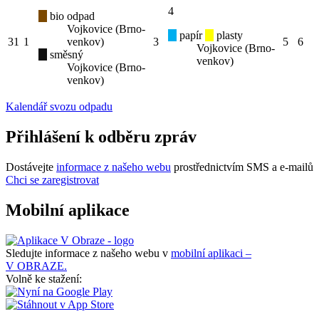
4
bio odpad
Vojkovice (Brno-
papír
plasty
31
1
venkov)
3
5
6
Vojkovice (Brno-
směsný
venkov)
Vojkovice (Brno-
venkov)
Kalendář svozu odpadu
Přihlášení k odběru zpráv
Dostávejte
informace z našeho webu
prostřednictvím SMS a e-mailů
Chci se zaregistrovat
Mobilní aplikace
Sledujte informace z našeho webu v
mobilní aplikaci –
V OBRAZE.
Volně ke stažení: