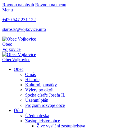
Rovnou na obsah
Rovnou na menu
Menu
+420 547 231 122
starosta@vojkovice.info
Obec
Vojkovice
Obec
Vojkovice
Obec
O nás
Historie
Kulturní památky
Výlety po okolí
Socha císaře Josefa II.
Územní plán
Program rozvoje obce
Úřad
Úřední deska
Zastupitelstvo obce
Živé vysílání zastupitelstva