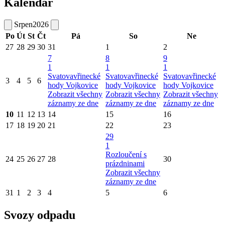
Kalendář
Srpen
2026
Po
Út
St
Čt
Pá
So
Ne
27
28
29
30
31
1
2
7
8
9
1
1
1
Svatovavřinecké
Svatovavřinecké
Svatovavřinecké
3
4
5
6
hody Vojkovice
hody Vojkovice
hody Vojkovice
Zobrazit všechny
Zobrazit všechny
Zobrazit všechny
záznamy ze dne
záznamy ze dne
záznamy ze dne
10
11
12
13
14
15
16
17
18
19
20
21
22
23
29
1
Rozloučení s
24
25
26
27
28
30
prázdninami
Zobrazit všechny
záznamy ze dne
31
1
2
3
4
5
6
Svozy odpadu