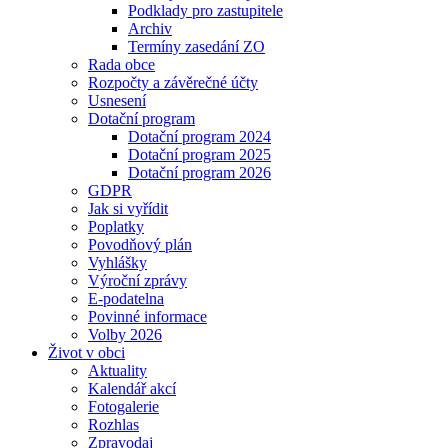
Podklady pro zastupitele
Archiv
Termíny zasedání ZO
Rada obce
Rozpočty a závěrečné účty
Usnesení
Dotační program
Dotační program 2024
Dotační program 2025
Dotační program 2026
GDPR
Jak si vyřídit
Poplatky
Povodňový plán
Vyhlášky
Výroční zprávy
E-podatelna
Povinné informace
Volby 2026
Život v obci
Aktuality
Kalendář akcí
Fotogalerie
Rozhlas
Zpravodaj