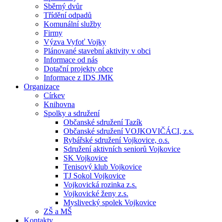
Sběrný dvůr
Třídění odpadů
Komunální služby
Firmy
Výzva Vyfoť Vojky
Plánované stavební aktivity v obci
Informace od nás
Dotační projekty obce
Informace z IDS JMK
Organizace
Církev
Knihovna
Spolky a sdružení
Občanské sdružení Tazík
Občanské sdružení VOJKOVIČÁCI, z.s.
Rybářské sdružení Vojkovice, o.s.
Sdružení aktivních seniorů Vojkovice
SK Vojkovice
Tenisový klub Vojkovice
TJ Sokol Vojkovice
Vojkovická rozinka z.s.
Vojkovické ženy z.s.
Myslivecký spolek Vojkovice
ZŠ a MŠ
Kontakty