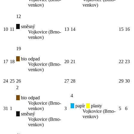
venkov)
venkov)
12
směsný
10
11
13
14
15
16
Vojkovice (Brno-
venkov)
19
bio odpad
17
18
20
21
22
23
Vojkovice (Brno-
venkov)
24
25
26
27
28
29
30
2
4
bio odpad
Vojkovice (Brno-
papír
plasty
31
1
venkov)
3
5
6
Vojkovice (Brno-
směsný
venkov)
Vojkovice (Brno-
venkov)