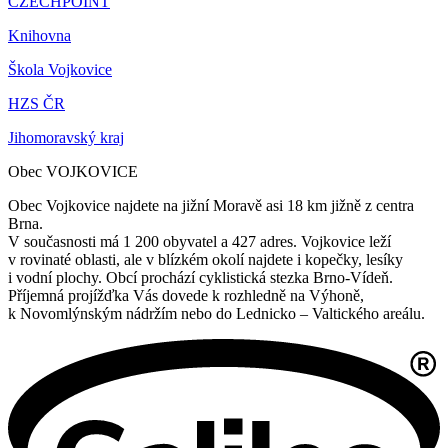
CZECHPOINT
Knihovna
Škola Vojkovice
HZS ČR
Jihomoravský kraj
Obec VOJKOVICE
Obec Vojkovice najdete na jižní Moravě asi 18 km jižně z centra
Brna.
V současnosti má 1 200 obyvatel a 427 adres. Vojkovice leží
v rovinaté oblasti, ale v blízkém okolí najdete i kopečky, lesíky
i vodní plochy. Obcí prochází cyklistická stezka Brno-Vídeň.
Příjemná projížďka Vás dovede k rozhledně na Výhoně,
k Novomlýnským nádržím nebo do Lednicko – Valtického areálu.