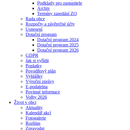
Podklady pro zastupitele
Archiv
Termíny zasedání ZO
Rada obce
Rozpočty a závěrečné účty
Usnesení
Dotační program
Dotační program 2024
Dotační program 2025
Dotační program 2026
GDPR
Jak si vyřídit
Poplatky
Povodňový plán
Vyhlášky
Výroční zprávy
E-podatelna
Povinné informace
Volby 2026
Život v obci
Aktuality
Kalendář akcí
Fotogalerie
Rozhlas
Zpravodaj