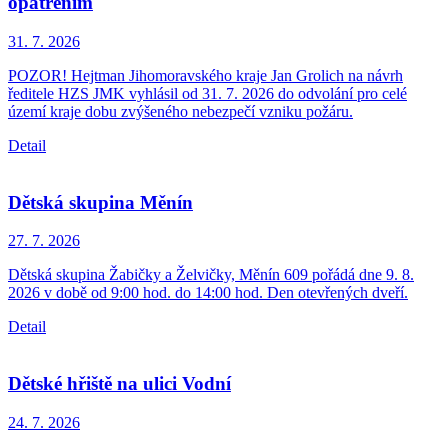
opatřením
31. 7.
2026
POZOR! Hejtman Jihomoravského kraje Jan Grolich na návrh
ředitele HZS JMK vyhlásil od 31. 7. 2026 do odvolání pro celé
území kraje dobu zvýšeného nebezpečí vzniku požáru.
Detail
Dětská skupina Měnín
27. 7.
2026
Dětská skupina Žabičky a Želvičky, Měnín 609 pořádá dne 9. 8.
2026 v době od 9:00 hod. do 14:00 hod. Den otevřených dveří.
Detail
Dětské hřiště na ulici Vodní
24. 7.
2026