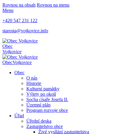
Rovnou na obsah
Rovnou na menu
Menu
+420 547 231 122
starosta@vojkovice.info
Obec
Vojkovice
Obec
Vojkovice
Obec
O nás
Historie
Kulturní památky
Výlety po okolí
Socha císaře Josefa II.
Územní plán
Program rozvoje obce
Úřad
Úřední deska
Zastupitelstvo obce
Živé vysílání zastupitelstva