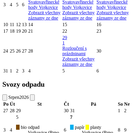
Svatovavřinecké
Svatovavřinecké
Svatovavřinecké
3
4
5
6
hody Vojkovice
hody Vojkovice
hody Vojkovice
Zobrazit všechny
Zobrazit všechny
Zobrazit všechny
záznamy ze dne
záznamy ze dne
záznamy ze dne
10
11
12
13
14
15
16
17
18
19
20
21
22
23
29
1
Rozloučení s
24
25
26
27
28
30
prázdninami
Zobrazit všechny
záznamy ze dne
31
1
2
3
4
5
6
Svozy odpadu
Srpen
2026
Po
Út
St
Čt
Pá
So
Ne
27
28
29
30
31
1
2
5
7
bio odpad
papír
plasty
3
4
6
8
9
Vojkovice (Brno-
Vojkovice (Brno-