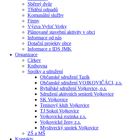
Sběrný dvůr
Třídění odpadů
Komunální služby
Firmy
Výzva Vyfoť Vojky
Plánované stavební aktivity v obci
Informace od nás
Dotační projekty obce
Informace z IDS JMK
Organizace
Církev
Knihovna
Spolky a sdružení
Občanské sdružení Tazík
Občanské sdružení VOJKOVIČÁCI, z.s.
Rybářské sdružení Vojkovice, o.s.
Sdružení aktivních seniorů Vojkovice
SK Vojkovice
Tenisový klub Vojkovice
TJ Sokol Vojkovice
Vojkovická rozinka z.s.
Vojkovické ženy z.s.
Myslivecký spolek Vojkovice
ZŠ a MŠ
Kontakty