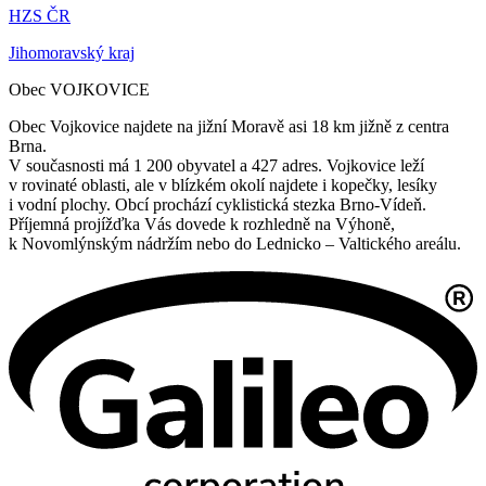
HZS ČR
Jihomoravský kraj
Obec VOJKOVICE
Obec Vojkovice najdete na jižní Moravě asi 18 km jižně z centra
Brna.
V současnosti má 1 200 obyvatel a 427 adres. Vojkovice leží
v rovinaté oblasti, ale v blízkém okolí najdete i kopečky, lesíky
i vodní plochy. Obcí prochází cyklistická stezka Brno-Vídeň.
Příjemná projížďka Vás dovede k rozhledně na Výhoně,
k Novomlýnským nádržím nebo do Lednicko – Valtického areálu.