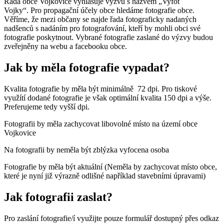
Rada obce Vojkovice vyhlašuje výzvu s názvem „Vyfoť
Vojky“. Pro propagační účely obce hledáme fotografie obce.
Věříme, že mezi občany se najde řada fotograficky nadaných
nadšenců s nadáním pro fotografování, kteří by mohli obci své
fotografie poskytnout. Vybrané fotografie zaslané do výzvy budou
zveřejněny na webu a facebooku obce.
Jak by měla fotografie vypadat?
Kvalita fotografie by měla být minimálně 72 dpi. Pro tiskové
využítí dodané fotografie je však optimální kvalita 150 dpi a výše.
Preferujeme tedy vyšší dpi.
Fotografii by měla zachycovat libovolné místo na území obce
Vojkovice
Na fotografii by neměla být zblýzka vyfocena osoba
Fotografie by měla být aktuální (Neměla by zachycovat místo obce,
které je nyní již výrazně odlišné například stavebními úpravami)
Jak fotografii zaslat?
Pro zaslání fotografie/í využijte pouze formulář dostupný přes odkaz