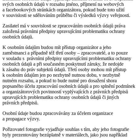
svých osobních údajů v rozsahu jméno, příjmení na webových
a facebookových stránkách organizátora, pokud bude toto užití
v souvislosti se sdělováním průběhu či výsledků výzvy veřejnosti.
Zasilatel má v souvislosti se zpracováním osobních údajů práva
založená právními předpisy upravujícími problematiku ochrany
osobních údajů.
K osobním údajům budou mít přístup organizátor a jeho
zaměstnanci a případně též třetí osoby – zpracovatelé, a to pouze
v souladu s právními předpisy upravujícími problematiku ochrany
osobních údajů a při současném poskytnutí záruky, že nedojde
k zásahu do práv subjektů údajů. Třetí osoby mohou mít přístup
k osobním údajům jen po nezbytně nutnou dobu, v nezbytně
nutném rozsahu, a pokud to bude nutné pro dosažení shora
popsaného účelu zpracování osobních údajů a pro splnění podmínek
a organizátorových povinností vyplývajících z právních předpisů
upravujících problematiku ochrany osobních údajů či jiných
právních předpisů.
Osobní údaje budou zpracovávány za účelem organizace
a propagace výzvy.
Pořizovatel fotografie vyjadřuje souhlas s tím, aby jeho fotografie
byly prezentovány bezúplatně v materiálech, jako jsou například