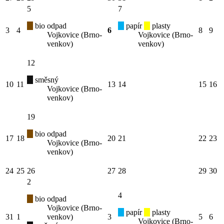
5
7
bio odpad
papír
plasty
3
4
6
8
9
Vojkovice (Brno-
Vojkovice (Brno-
venkov)
venkov)
12
směsný
10
11
13
14
15
16
Vojkovice (Brno-
venkov)
19
bio odpad
17
18
20
21
22
23
Vojkovice (Brno-
venkov)
24
25
26
27
28
29
30
2
4
bio odpad
Vojkovice (Brno-
papír
plasty
31
1
venkov)
3
5
6
Vojkovice (Brno-