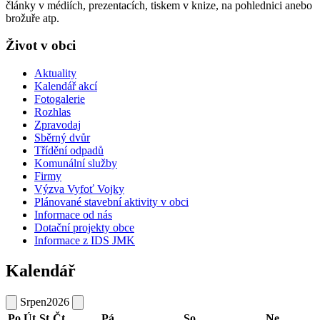
články v médiích, prezentacích, tiskem v knize, na pohlednici anebo
brožuře atp.
Život v obci
Aktuality
Kalendář akcí
Fotogalerie
Rozhlas
Zpravodaj
Sběrný dvůr
Třídění odpadů
Komunální služby
Firmy
Výzva Vyfoť Vojky
Plánované stavební aktivity v obci
Informace od nás
Dotační projekty obce
Informace z IDS JMK
Kalendář
Srpen
2026
Po
Út
St
Čt
Pá
So
Ne