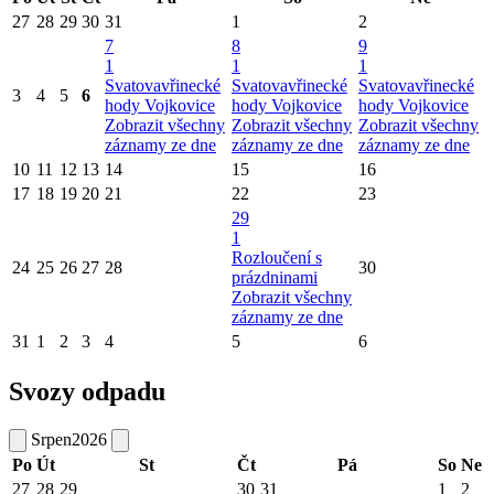
27
28
29
30
31
1
2
7
8
9
1
1
1
Svatovavřinecké
Svatovavřinecké
Svatovavřinecké
3
4
5
6
hody Vojkovice
hody Vojkovice
hody Vojkovice
Zobrazit všechny
Zobrazit všechny
Zobrazit všechny
záznamy ze dne
záznamy ze dne
záznamy ze dne
10
11
12
13
14
15
16
17
18
19
20
21
22
23
29
1
Rozloučení s
24
25
26
27
28
30
prázdninami
Zobrazit všechny
záznamy ze dne
31
1
2
3
4
5
6
Svozy odpadu
Srpen
2026
Po
Út
St
Čt
Pá
So
Ne
27
28
29
30
31
1
2