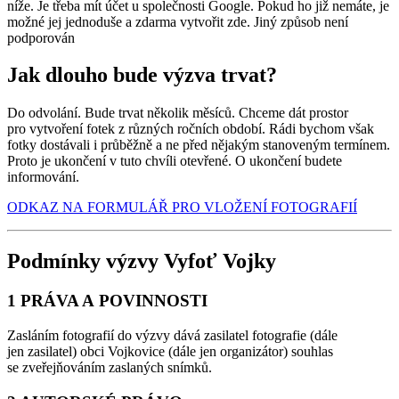
níže. Je třeba mít účet u společnosti Google. Pokud ho již nemáte, je
možné jej jednoduše a zdarma vytvořit zde. Jiný způsob není
podporován
Jak dlouho bude výzva trvat?
Do odvolání. Bude trvat několik měsíců. Chceme dát prostor
pro vytvoření fotek z různých ročních období. Rádi bychom však
fotky dostávali i průběžně a ne před nějakým stanoveným termínem.
Proto je ukončení v tuto chvíli otevřené. O ukončení budete
informování.
ODKAZ NA FORMULÁŘ PRO VLOŽENÍ FOTOGRAFIÍ
Podmínky výzvy Vyfoť Vojky
1 PRÁVA A POVINNOSTI
Zasláním fotografií do výzvy dává zasilatel fotografie (dále
jen zasilatel) obci Vojkovice (dále jen organizátor) souhlas
se zveřejňováním zaslaných snímků.