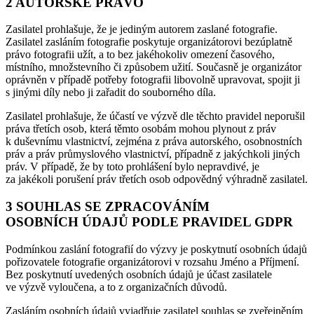
2 AUTORSKÉ PRÁVO
Zasilatel prohlašuje, že je jediným autorem zaslané fotografie.
Zasilatel zasláním fotografie poskytuje organizátorovi bezúplatně
právo fotografii užít, a to bez jakéhokoliv omezení časového,
místního, množstevního či způsobem užití. Současně je organizátor
oprávněn v případě potřeby fotografii libovolně upravovat, spojit ji
s jinými díly nebo ji zařadit do souborného díla.
Zasilatel prohlašuje, že účastí ve výzvě dle těchto pravidel neporušil
práva třetích osob, která těmto osobám mohou plynout z práv
k duševnímu vlastnictví, zejména z práva autorského, osobnostních
práv a práv průmyslového vlastnictví, případně z jakýchkoli jiných
práv. V případě, že by toto prohlášení bylo nepravdivé, je
za jakékoli porušení práv třetích osob odpovědný výhradně zasilatel.
3 SOUHLAS SE ZPRACOVÁNÍM
OSOBNÍCH ÚDAJŮ PODLE PRAVIDEL GDPR
Podmínkou zaslání fotografií do výzvy je poskytnutí osobních údajů
pořizovatele fotografie organizátorovi v rozsahu Jméno a Příjmení.
Bez poskytnutí uvedených osobních údajů je účast zasilatele
ve výzvě vyloučena, a to z organizačních důvodů.
Zasláním osobních údajů vyjadřuje zasilatel souhlas se zveřejněním