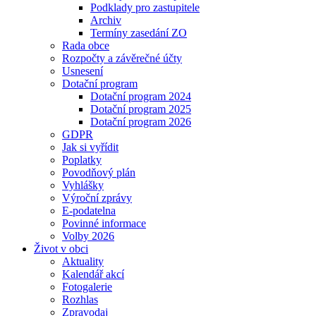
Podklady pro zastupitele
Archiv
Termíny zasedání ZO
Rada obce
Rozpočty a závěrečné účty
Usnesení
Dotační program
Dotační program 2024
Dotační program 2025
Dotační program 2026
GDPR
Jak si vyřídit
Poplatky
Povodňový plán
Vyhlášky
Výroční zprávy
E-podatelna
Povinné informace
Volby 2026
Život v obci
Aktuality
Kalendář akcí
Fotogalerie
Rozhlas
Zpravodaj