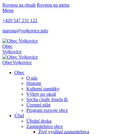
Rovnou na obsah
Rovnou na menu
Menu
+420 547 231 122
starosta@vojkovice.info
Obec
Vojkovice
Obec
Vojkovice
Obec
O nás
Historie
Kulturní památky
Výlety po okolí
Socha císaře Josefa II.
Územní plán
Program rozvoje obce
Úřad
Úřední deska
Zastupitelstvo obce
Živé vysílání zastupitelstva