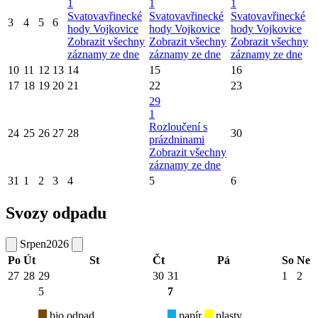
1
1
1
Svatovavřinecké
Svatovavřinecké
Svatovavřinecké
3
4
5
6
hody Vojkovice
hody Vojkovice
hody Vojkovice
Zobrazit všechny
Zobrazit všechny
Zobrazit všechny
záznamy ze dne
záznamy ze dne
záznamy ze dne
10
11
12
13
14
15
16
17
18
19
20
21
22
23
29
1
Rozloučení s
24
25
26
27
28
30
prázdninami
Zobrazit všechny
záznamy ze dne
31
1
2
3
4
5
6
Svozy odpadu
Srpen
2026
Po
Út
St
Čt
Pá
So
Ne
27
28
29
30
31
1
2
5
7
bio odpad
papír
plasty