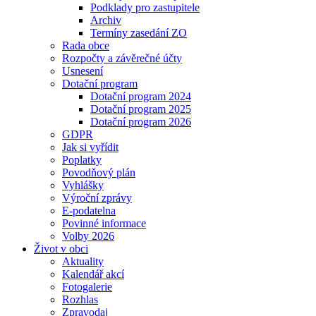
Podklady pro zastupitele
Archiv
Termíny zasedání ZO
Rada obce
Rozpočty a závěrečné účty
Usnesení
Dotační program
Dotační program 2024
Dotační program 2025
Dotační program 2026
GDPR
Jak si vyřídit
Poplatky
Povodňový plán
Vyhlášky
Výroční zprávy
E-podatelna
Povinné informace
Volby 2026
Život v obci
Aktuality
Kalendář akcí
Fotogalerie
Rozhlas
Zpravodaj