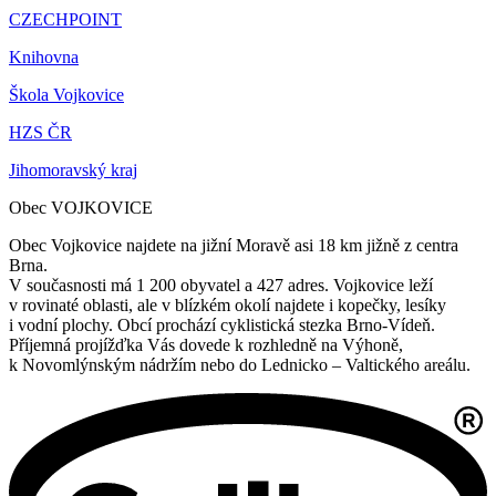
CZECHPOINT
Knihovna
Škola Vojkovice
HZS ČR
Jihomoravský kraj
Obec VOJKOVICE
Obec Vojkovice najdete na jižní Moravě asi 18 km jižně z centra
Brna.
V současnosti má 1 200 obyvatel a 427 adres. Vojkovice leží
v rovinaté oblasti, ale v blízkém okolí najdete i kopečky, lesíky
i vodní plochy. Obcí prochází cyklistická stezka Brno-Vídeň.
Příjemná projížďka Vás dovede k rozhledně na Výhoně,
k Novomlýnským nádržím nebo do Lednicko – Valtického areálu.