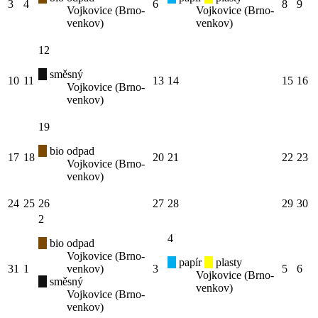
3
4
6
8
9
Vojkovice (Brno-
Vojkovice (Brno-
venkov)
venkov)
12
směsný
10
11
13
14
15
16
Vojkovice (Brno-
venkov)
19
bio odpad
17
18
20
21
22
23
Vojkovice (Brno-
venkov)
24
25
26
27
28
29
30
2
4
bio odpad
Vojkovice (Brno-
papír
plasty
31
1
venkov)
3
5
6
Vojkovice (Brno-
směsný
venkov)
Vojkovice (Brno-
venkov)