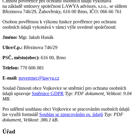
Činnost pověřence pro ochranu osobních údajů vykonává
na základě smlouvy společnost LAWYA advisors, s.r.o., se sídlem
Březinova 746/29, Žabovřesky, 616 00 Brno, IČO: 066 66 761
Osobou pověřenou k výkonu funkce pověřence pro ochranu
osobních údajů vykonává v rámci výše uvedené společnosti:
Jméno:
Mgr. Jakub Hanák
Ulice/č.p.:
Březinova 746/29
PSČ, město(obec):
616 00, Brno
Telefon:
770 606 081
E-mail:
poverenec@lawya.cz
Soulad činnosti obce Vojkovice se směrnicí pro ochranu osobních
údajů upravuje
Směrnice GDPR
Typ: PDF dokument, Velikost: 9.04
MB
.
Pro udělení souhlasu obci Vojkovice se pracováním osobních údajů
lze využít formulář
Souhlas se zpracováním os. údajů
Typ: PDF
dokument, Velikost: 386.1 kB
.
Úřad