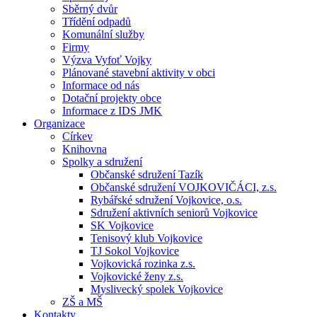
Sběrný dvůr
Třídění odpadů
Komunální služby
Firmy
Výzva Vyfoť Vojky
Plánované stavební aktivity v obci
Informace od nás
Dotační projekty obce
Informace z IDS JMK
Organizace
Církev
Knihovna
Spolky a sdružení
Občanské sdružení Tazík
Občanské sdružení VOJKOVIČÁCI, z.s.
Rybářské sdružení Vojkovice, o.s.
Sdružení aktivních seniorů Vojkovice
SK Vojkovice
Tenisový klub Vojkovice
TJ Sokol Vojkovice
Vojkovická rozinka z.s.
Vojkovické ženy z.s.
Myslivecký spolek Vojkovice
ZŠ a MŠ
Kontakty