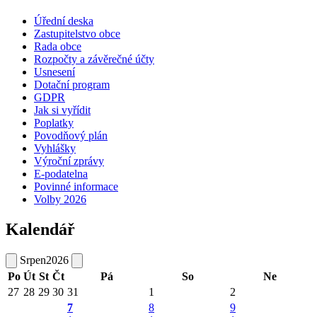
Úřední deska
Zastupitelstvo obce
Rada obce
Rozpočty a závěrečné účty
Usnesení
Dotační program
GDPR
Jak si vyřídit
Poplatky
Povodňový plán
Vyhlášky
Výroční zprávy
E-podatelna
Povinné informace
Volby 2026
Kalendář
Srpen
2026
Po
Út
St
Čt
Pá
So
Ne
27
28
29
30
31
1
2
7
8
9