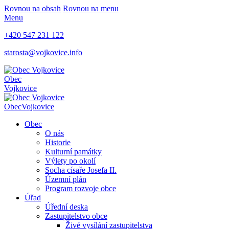
Rovnou na obsah
Rovnou na menu
Menu
+420 547 231 122
starosta@vojkovice.info
Obec
Vojkovice
Obec
Vojkovice
Obec
O nás
Historie
Kulturní památky
Výlety po okolí
Socha císaře Josefa II.
Územní plán
Program rozvoje obce
Úřad
Úřední deska
Zastupitelstvo obce
Živé vysílání zastupitelstva