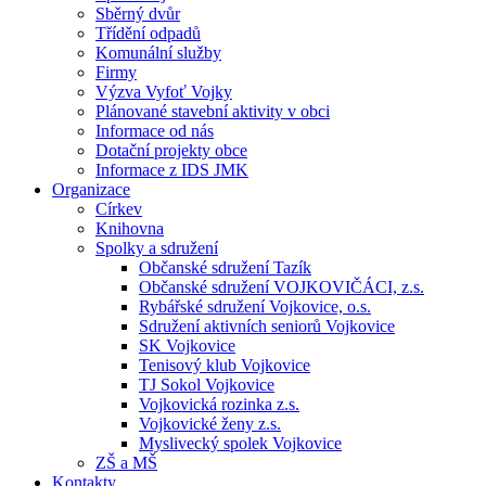
Sběrný dvůr
Třídění odpadů
Komunální služby
Firmy
Výzva Vyfoť Vojky
Plánované stavební aktivity v obci
Informace od nás
Dotační projekty obce
Informace z IDS JMK
Organizace
Církev
Knihovna
Spolky a sdružení
Občanské sdružení Tazík
Občanské sdružení VOJKOVIČÁCI, z.s.
Rybářské sdružení Vojkovice, o.s.
Sdružení aktivních seniorů Vojkovice
SK Vojkovice
Tenisový klub Vojkovice
TJ Sokol Vojkovice
Vojkovická rozinka z.s.
Vojkovické ženy z.s.
Myslivecký spolek Vojkovice
ZŠ a MŠ
Kontakty