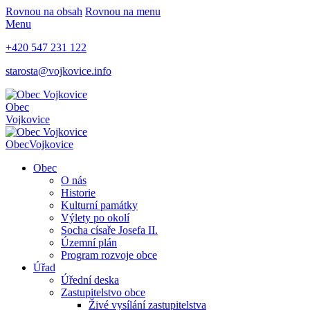
Rovnou na obsah
Rovnou na menu
Menu
+420 547 231 122
starosta@vojkovice.info
Obec
Vojkovice
Obec
Vojkovice
Obec
O nás
Historie
Kulturní památky
Výlety po okolí
Socha císaře Josefa II.
Územní plán
Program rozvoje obce
Úřad
Úřední deska
Zastupitelstvo obce
Živé vysílání zastupitelstva