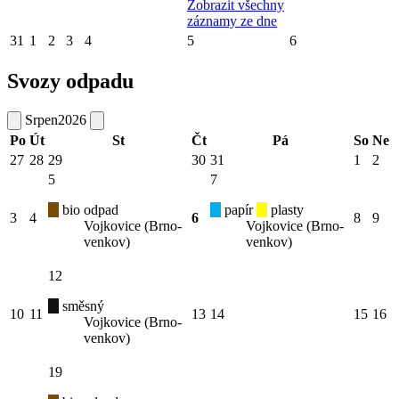
Zobrazit všechny
záznamy ze dne
31
1
2
3
4
5
6
Svozy odpadu
Srpen
2026
Po
Út
St
Čt
Pá
So
Ne
27
28
29
30
31
1
2
5
7
bio odpad
papír
plasty
3
4
6
8
9
Vojkovice (Brno-
Vojkovice (Brno-
venkov)
venkov)
12
směsný
10
11
13
14
15
16
Vojkovice (Brno-
venkov)
19