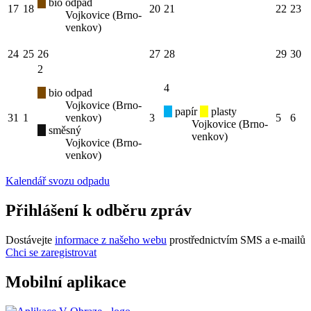
bio odpad
17
18
20
21
22
23
Vojkovice (Brno-
venkov)
24
25
26
27
28
29
30
2
4
bio odpad
Vojkovice (Brno-
papír
plasty
31
1
venkov)
3
5
6
Vojkovice (Brno-
směsný
venkov)
Vojkovice (Brno-
venkov)
Kalendář svozu odpadu
Přihlášení k odběru zpráv
Dostávejte
informace z našeho webu
prostřednictvím SMS a e-mailů
Chci se zaregistrovat
Mobilní aplikace