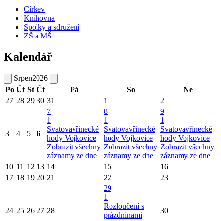
Církev
Knihovna
Spolky a sdružení
ZŠ a MŠ
Kalendář
Srpen
2026
Po
Út
St
Čt
Pá
So
Ne
27
28
29
30
31
1
2
7
8
9
1
1
1
Svatovavřinecké
Svatovavřinecké
Svatovavřinecké
3
4
5
6
hody Vojkovice
hody Vojkovice
hody Vojkovice
Zobrazit všechny
Zobrazit všechny
Zobrazit všechny
záznamy ze dne
záznamy ze dne
záznamy ze dne
10
11
12
13
14
15
16
17
18
19
20
21
22
23
29
1
Rozloučení s
24
25
26
27
28
30
prázdninami