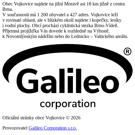
Obec Vojkovice najdete na jižní Moravě asi 18 km jižně z centra
Brna.
V současnosti má 1 200 obyvatel a 427 adres. Vojkovice leží
v rovinaté oblasti, ale v blízkém okolí najdete i kopečky, lesíky
i vodní plochy. Obcí prochází cyklistická stezka Brno-Vídeň.
Příjemná projížďka Vás dovede k rozhledně na Výhoně,
k Novomlýnským nádržím nebo do Lednicko – Valtického areálu.
Oficiální stránky obce Vojkovice © 2026
Provozovatel
Galileo Corporation s.r.o.