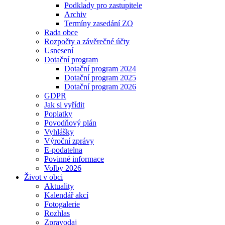
Podklady pro zastupitele
Archiv
Termíny zasedání ZO
Rada obce
Rozpočty a závěrečné účty
Usnesení
Dotační program
Dotační program 2024
Dotační program 2025
Dotační program 2026
GDPR
Jak si vyřídit
Poplatky
Povodňový plán
Vyhlášky
Výroční zprávy
E-podatelna
Povinné informace
Volby 2026
Život v obci
Aktuality
Kalendář akcí
Fotogalerie
Rozhlas
Zpravodaj