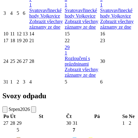
1
1
1
Svatovavřinecké
Svatovavřinecké
Svatovavřinecké
3
4
5
6
hody Vojkovice
hody Vojkovice
hody Vojkovice
Zobrazit všechny
Zobrazit všechny
Zobrazit všechny
záznamy ze dne
záznamy ze dne
záznamy ze dne
10
11
12
13
14
15
16
17
18
19
20
21
22
23
29
1
Rozloučení s
24
25
26
27
28
30
prázdninami
Zobrazit všechny
záznamy ze dne
31
1
2
3
4
5
6
Svozy odpadu
Srpen
2026
Po
Út
St
Čt
Pá
So
Ne
27
28
29
30
31
1
2
5
7