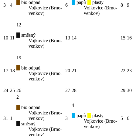
bio odpad
papír
plasty
3
4
6
8
9
Vojkovice (Brno-
Vojkovice (Brno-
venkov)
venkov)
12
směsný
10
11
13
14
15
16
Vojkovice (Brno-
venkov)
19
bio odpad
17
18
20
21
22
23
Vojkovice (Brno-
venkov)
24
25
26
27
28
29
30
2
4
bio odpad
Vojkovice (Brno-
papír
plasty
31
1
venkov)
3
5
6
Vojkovice (Brno-
směsný
venkov)
Vojkovice (Brno-
venkov)