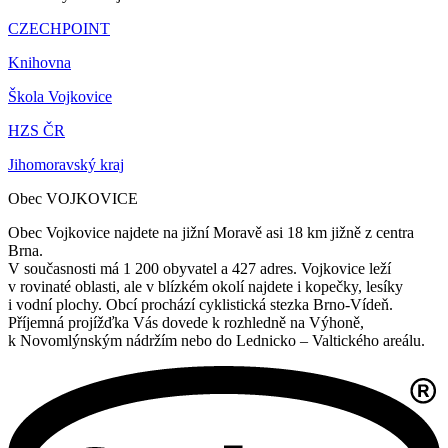
CZECHPOINT
Knihovna
Škola Vojkovice
HZS ČR
Jihomoravský kraj
Obec VOJKOVICE
Obec Vojkovice najdete na jižní Moravě asi 18 km jižně z centra
Brna.
V současnosti má 1 200 obyvatel a 427 adres. Vojkovice leží
v rovinaté oblasti, ale v blízkém okolí najdete i kopečky, lesíky
i vodní plochy. Obcí prochází cyklistická stezka Brno-Vídeň.
Příjemná projížďka Vás dovede k rozhledně na Výhoně,
k Novomlýnským nádržím nebo do Lednicko – Valtického areálu.