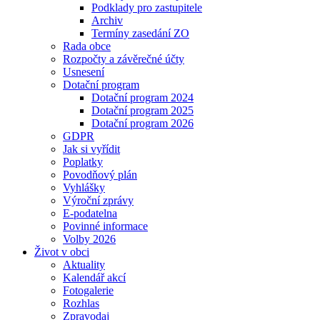
Podklady pro zastupitele
Archiv
Termíny zasedání ZO
Rada obce
Rozpočty a závěrečné účty
Usnesení
Dotační program
Dotační program 2024
Dotační program 2025
Dotační program 2026
GDPR
Jak si vyřídit
Poplatky
Povodňový plán
Vyhlášky
Výroční zprávy
E-podatelna
Povinné informace
Volby 2026
Život v obci
Aktuality
Kalendář akcí
Fotogalerie
Rozhlas
Zpravodaj