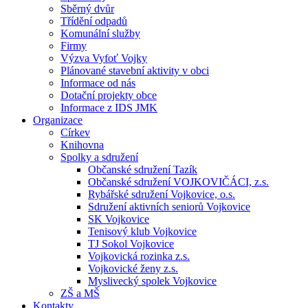
Sběrný dvůr
Třídění odpadů
Komunální služby
Firmy
Výzva Vyfoť Vojky
Plánované stavební aktivity v obci
Informace od nás
Dotační projekty obce
Informace z IDS JMK
Organizace
Církev
Knihovna
Spolky a sdružení
Občanské sdružení Tazík
Občanské sdružení VOJKOVIČÁCI, z.s.
Rybářské sdružení Vojkovice, o.s.
Sdružení aktivních seniorů Vojkovice
SK Vojkovice
Tenisový klub Vojkovice
TJ Sokol Vojkovice
Vojkovická rozinka z.s.
Vojkovické ženy z.s.
Myslivecký spolek Vojkovice
ZŠ a MŠ
Kontakty