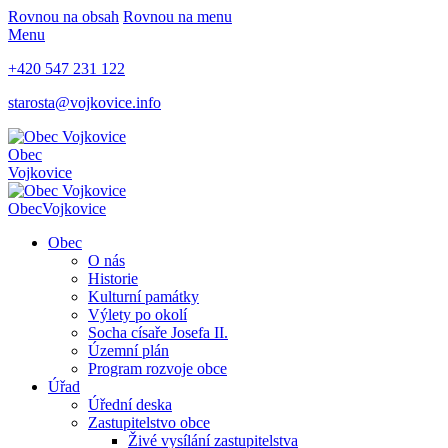
Rovnou na obsah
Rovnou na menu
Menu
+420 547 231 122
starosta@vojkovice.info
Obec
Vojkovice
Obec
Vojkovice
Obec
O nás
Historie
Kulturní památky
Výlety po okolí
Socha císaře Josefa II.
Územní plán
Program rozvoje obce
Úřad
Úřední deska
Zastupitelstvo obce
Živé vysílání zastupitelstva