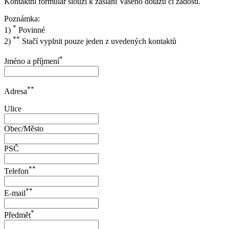
Kontaktní formulář slouží k zaslání Vašeho dotazu či žádosti.
Poznámka:
*
1)
Povinné
**
2)
Stačí vyplnit pouze jeden z uvedených kontaktů
*
Jméno a příjmení
**
Adresa
Ulice
Obec/Město
PSČ
**
Telefon
**
E-mail
*
Předmět