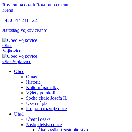
Rovnou na obsah
Rovnou na menu
Menu
+420 547 231 122
starosta@vojkovice.info
Obec
Vojkovice
Obec
Vojkovice
Obec
O nás
Historie
Kulturní památky
Výlety po okolí
Socha císaře Josefa II.
Územní plán
Program rozvoje obce
Úřad
Úřední deska
Zastupitelstvo obce
Živé vysílání zastupitelstva