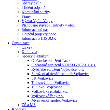
Sběrný dvůr
Třídění odpadů
Komunální služby
Firmy
Výzva Vyfoť Vojky
Plánované stavební aktivity v obci
Informace od nás
Dotační projekty obce
Informace z IDS JMK
Organizace
Církev
Knihovna
Spolky a sdružení
Občanské sdružení Tazík
Občanské sdružení VOJKOVIČÁCI, z.s.
Rybářské sdružení Vojkovice, o.s.
Sdružení aktivních seniorů Vojkovice
SK Vojkovice
Tenisový klub Vojkovice
TJ Sokol Vojkovice
Vojkovická rozinka z.s.
Vojkovické ženy z.s.
Myslivecký spolek Vojkovice
ZŠ a MŠ
Kontakty