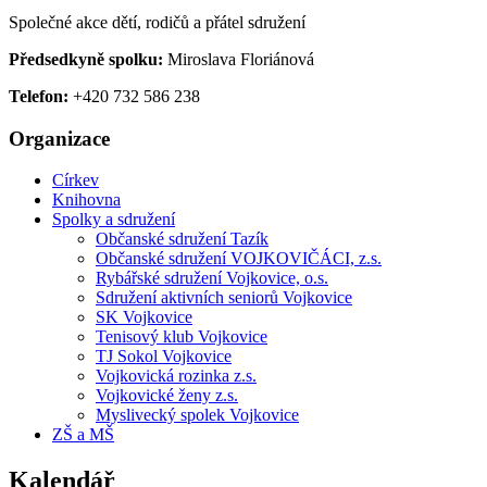
Společné akce dětí, rodičů a přátel sdružení
Předsedkyně spolku:
Miroslava Floriánová
Telefon:
+420 732 586 238
Organizace
Církev
Knihovna
Spolky a sdružení
Občanské sdružení Tazík
Občanské sdružení VOJKOVIČÁCI, z.s.
Rybářské sdružení Vojkovice, o.s.
Sdružení aktivních seniorů Vojkovice
SK Vojkovice
Tenisový klub Vojkovice
TJ Sokol Vojkovice
Vojkovická rozinka z.s.
Vojkovické ženy z.s.
Myslivecký spolek Vojkovice
ZŠ a MŠ
Kalendář