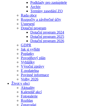
Podklady pro zastupitele
Archiv
Termíny zasedání ZO
Rada obce
Rozpočty a závěrečné účty
Usnesení
Dotační program
Dotační program 2024
Dotační program 2025
Dotační program 2026
GDPR
Jak si vyřídit
Poplatky
Povodňový plán
Vyhlášky
Výroční zprávy
E-podatelna
Povinné informace
Volby 2026
Život v obci
Aktuality
Kalendář akcí
Fotogalerie
Rozhlas
Zpravodaj