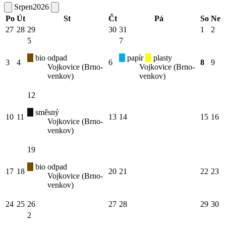
Srpen
2026
Po
Út
St
Čt
Pá
So
Ne
27
28
29
30
31
1
2
5
7
bio odpad
papír
plasty
3
4
6
8
9
Vojkovice (Brno-
Vojkovice (Brno-
venkov)
venkov)
12
směsný
10
11
13
14
15
16
Vojkovice (Brno-
venkov)
19
bio odpad
17
18
20
21
22
23
Vojkovice (Brno-
venkov)
24
25
26
27
28
29
30
2