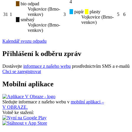
4
bio odpad
Vojkovice (Brno-
papír
plasty
31
1
venkov)
3
5
6
Vojkovice (Brno-
směsný
venkov)
Vojkovice (Brno-
venkov)
Kalendář svozu odpadu
Přihlášení k odběru zpráv
Dostávejte
informace z našeho webu
prostřednictvím SMS a e-mailů
Chci se zaregistrovat
Mobilní aplikace
Sledujte informace z našeho webu v
mobilní aplikaci –
V OBRAZE.
Volně ke stažení: