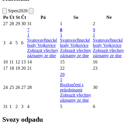
Srpen
2026
Po
Út
St
Čt
Pá
So
Ne
27
28
29
30
31
1
2
7
8
9
1
1
1
Svatovavřinecké
Svatovavřinecké
Svatovavřinecké
3
4
5
6
hody Vojkovice
hody Vojkovice
hody Vojkovice
Zobrazit všechny
Zobrazit všechny
Zobrazit všechny
záznamy ze dne
záznamy ze dne
záznamy ze dne
10
11
12
13
14
15
16
17
18
19
20
21
22
23
29
1
Rozloučení s
24
25
26
27
28
30
prázdninami
Zobrazit všechny
záznamy ze dne
31
1
2
3
4
5
6
Svozy odpadu