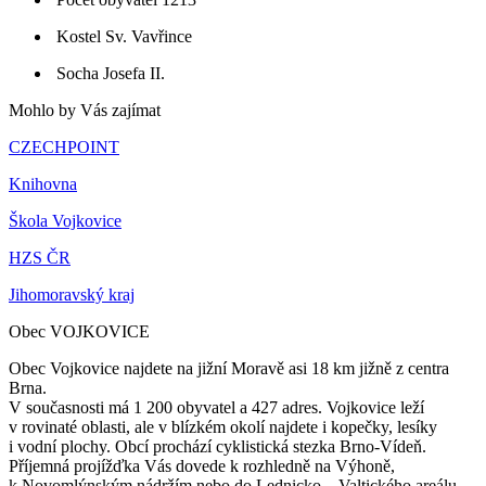
Kostel Sv. Vavřince
Socha Josefa II.
Mohlo by Vás zajímat
CZECHPOINT
Knihovna
Škola Vojkovice
HZS ČR
Jihomoravský kraj
Obec VOJKOVICE
Obec Vojkovice najdete na jižní Moravě asi 18 km jižně z centra
Brna.
V současnosti má 1 200 obyvatel a 427 adres. Vojkovice leží
v rovinaté oblasti, ale v blízkém okolí najdete i kopečky, lesíky
i vodní plochy. Obcí prochází cyklistická stezka Brno-Vídeň.
Příjemná projížďka Vás dovede k rozhledně na Výhoně,
k Novomlýnským nádržím nebo do Lednicko – Valtického areálu.