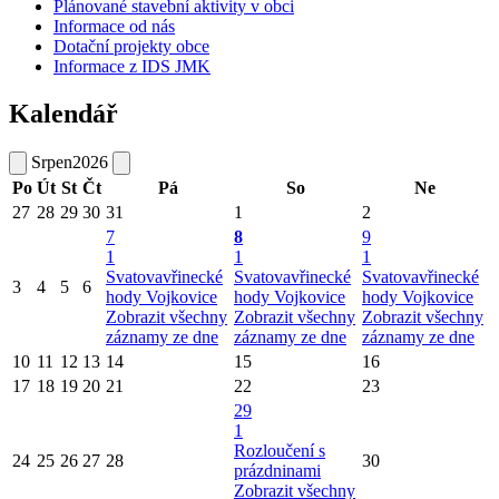
Plánované stavební aktivity v obci
Informace od nás
Dotační projekty obce
Informace z IDS JMK
Kalendář
Srpen
2026
Po
Út
St
Čt
Pá
So
Ne
27
28
29
30
31
1
2
7
8
9
1
1
1
Svatovavřinecké
Svatovavřinecké
Svatovavřinecké
3
4
5
6
hody Vojkovice
hody Vojkovice
hody Vojkovice
Zobrazit všechny
Zobrazit všechny
Zobrazit všechny
záznamy ze dne
záznamy ze dne
záznamy ze dne
10
11
12
13
14
15
16
17
18
19
20
21
22
23
29
1
Rozloučení s
24
25
26
27
28
30
prázdninami
Zobrazit všechny