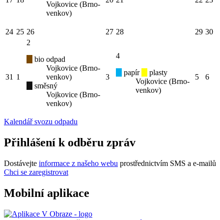
Vojkovice (Brno-
venkov)
24
25
26
27
28
29
30
2
4
bio odpad
Vojkovice (Brno-
papír
plasty
31
1
venkov)
3
5
6
Vojkovice (Brno-
směsný
venkov)
Vojkovice (Brno-
venkov)
Kalendář svozu odpadu
Přihlášení k odběru zpráv
Dostávejte
informace z našeho webu
prostřednictvím SMS a e-mailů
Chci se zaregistrovat
Mobilní aplikace