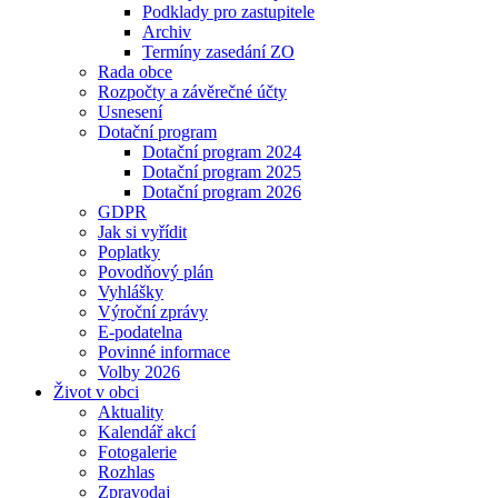
Podklady pro zastupitele
Archiv
Termíny zasedání ZO
Rada obce
Rozpočty a závěrečné účty
Usnesení
Dotační program
Dotační program 2024
Dotační program 2025
Dotační program 2026
GDPR
Jak si vyřídit
Poplatky
Povodňový plán
Vyhlášky
Výroční zprávy
E-podatelna
Povinné informace
Volby 2026
Život v obci
Aktuality
Kalendář akcí
Fotogalerie
Rozhlas
Zpravodaj