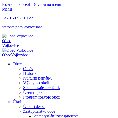
Rovnou na obsah
Rovnou na menu
Menu
+420 547 231 122
starosta@vojkovice.info
Obec
Vojkovice
Obec
Vojkovice
Obec
O nás
Historie
Kulturní památky
Výlety po okolí
Socha císaře Josefa II.
Územní plán
Program rozvoje obce
Úřad
Úřední deska
Zastupitelstvo obce
Živé vysílání zastupitelstva