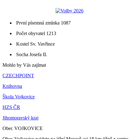
První písemná zmínka 1087
Počet obyvatel 1213
Kostel Sv. Vavřince
Socha Josefa II.
Mohlo by Vás zajímat
CZECHPOINT
Knihovna
Škola Vojkovice
HZS ČR
Jihomoravský kraj
Obec VOJKOVICE
Obec Vojkovice najdete na jižní Moravě asi 18 km jižně z centra