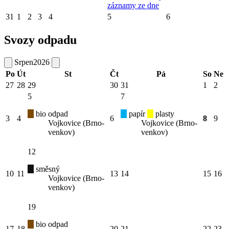
záznamy ze dne
31
1
2
3
4
5
6
Svozy odpadu
Srpen
2026
Po
Út
St
Čt
Pá
So
Ne
27
28
29
30
31
1
2
5
7
bio odpad
papír
plasty
3
4
6
8
9
Vojkovice (Brno-
Vojkovice (Brno-
venkov)
venkov)
12
směsný
10
11
13
14
15
16
Vojkovice (Brno-
venkov)
19
bio odpad
17
18
20
21
22
23