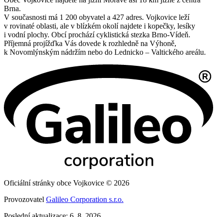
Brna.
V současnosti má 1 200 obyvatel a 427 adres. Vojkovice leží
v rovinaté oblasti, ale v blízkém okolí najdete i kopečky, lesíky
i vodní plochy. Obcí prochází cyklistická stezka Brno-Vídeň.
Příjemná projížďka Vás dovede k rozhledně na Výhoně,
k Novomlýnským nádržím nebo do Lednicko – Valtického areálu.
Oficiální stránky obce Vojkovice © 2026
Provozovatel
Galileo Corporation s.r.o.
Poslední aktualizace: 6. 8. 2026