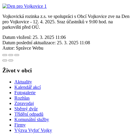
Vojkovická rozinka z.s. ve spolupráci s Obcí Vojkovice zve na Den
pro Vojkovice - 12. 4. 2025. Sraz účastníků v 9:00 hod. na
parkovišti před OÚ.
Datum vložení:
25. 3. 2025 11:06
Datum poslední aktualizace:
25. 3. 2025 11:08
Autor:
Správce Webu
Život v obci
Aktuality
Kalendář akcí
Fotogalerie
Rozhlas
Zpravodaj
Sběrný dvůr
Třídění odpadů
Komunální služby
Firmy
Výzva Vyfoť Vojky