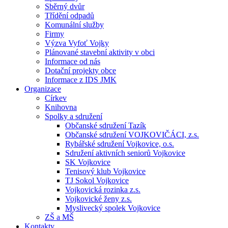
Sběrný dvůr
Třídění odpadů
Komunální služby
Firmy
Výzva Vyfoť Vojky
Plánované stavební aktivity v obci
Informace od nás
Dotační projekty obce
Informace z IDS JMK
Organizace
Církev
Knihovna
Spolky a sdružení
Občanské sdružení Tazík
Občanské sdružení VOJKOVIČÁCI, z.s.
Rybářské sdružení Vojkovice, o.s.
Sdružení aktivních seniorů Vojkovice
SK Vojkovice
Tenisový klub Vojkovice
TJ Sokol Vojkovice
Vojkovická rozinka z.s.
Vojkovické ženy z.s.
Myslivecký spolek Vojkovice
ZŠ a MŠ
Kontakty