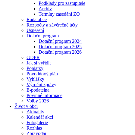
Podklady pro zastupitele
Archiv
Termíny zasedání ZO
Rada obce
Rozpočty a závěrečné účty
Usnesení
Dotační program
Dotační program 2024
Dotační program 2025
Dotační program 2026
GDPR
Jak si vyřídit
Poplatky
Povodňový plán
Vyhlášky
Výroční zprávy
E-podatelna
Povinné informace
Volby 2026
Život v obci
Aktuality
Kalendář akcí
Fotogalerie
Rozhlas
Zpravodaj