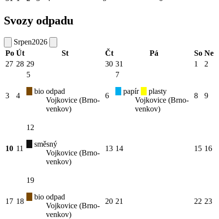
Svozy odpadu
Srpen
2026
Po
Út
St
Čt
Pá
So
Ne
27
28
29
30
31
1
2
5
7
bio odpad
papír
plasty
3
4
6
8
9
Vojkovice (Brno-
Vojkovice (Brno-
venkov)
venkov)
12
směsný
10
11
13
14
15
16
Vojkovice (Brno-
venkov)
19
bio odpad
17
18
20
21
22
23
Vojkovice (Brno-
venkov)