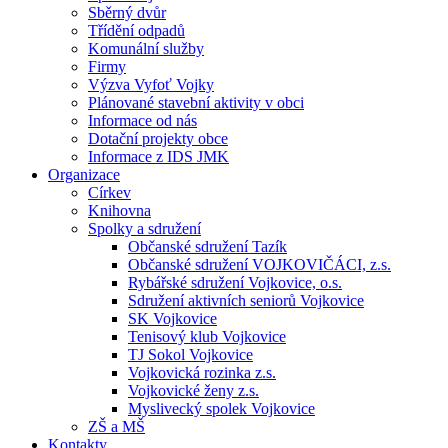
Sběrný dvůr
Třídění odpadů
Komunální služby
Firmy
Výzva Vyfoť Vojky
Plánované stavební aktivity v obci
Informace od nás
Dotační projekty obce
Informace z IDS JMK
Organizace
Církev
Knihovna
Spolky a sdružení
Občanské sdružení Tazík
Občanské sdružení VOJKOVIČÁCI, z.s.
Rybářské sdružení Vojkovice, o.s.
Sdružení aktivních seniorů Vojkovice
SK Vojkovice
Tenisový klub Vojkovice
TJ Sokol Vojkovice
Vojkovická rozinka z.s.
Vojkovické ženy z.s.
Myslivecký spolek Vojkovice
ZŠ a MŠ
Kontakty