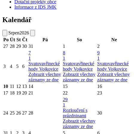
Dotační projekty obce
Informace z IDS JMK
Kalendář
Srpen
2026
Po
Út
St
Čt
Pá
So
Ne
27
28
29
30
31
1
2
7
8
9
1
1
1
Svatovavřinecké
Svatovavřinecké
Svatovavřinecké
3
4
5
6
hody Vojkovice
hody Vojkovice
hody Vojkovice
Zobrazit všechny
Zobrazit všechny
Zobrazit všechny
záznamy ze dne
záznamy ze dne
záznamy ze dne
10
11
12
13
14
15
16
17
18
19
20
21
22
23
29
1
Rozloučení s
24
25
26
27
28
30
prázdninami
Zobrazit všechny
záznamy ze dne
31
1
2
3
4
5
6