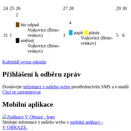
24
25
26
27
28
29
30
2
4
bio odpad
Vojkovice (Brno-
papír
plasty
31
1
venkov)
3
5
6
Vojkovice (Brno-
směsný
venkov)
Vojkovice (Brno-
venkov)
Kalendář svozu odpadu
Přihlášení k odběru zpráv
Dostávejte
informace z našeho webu
prostřednictvím SMS a e-mailů
Chci se zaregistrovat
Mobilní aplikace
Sledujte informace z našeho webu v
mobilní aplikaci –
V OBRAZE.