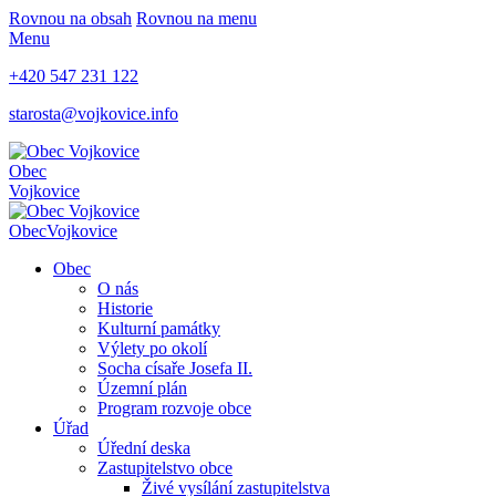
Rovnou na obsah
Rovnou na menu
Menu
+420 547 231 122
starosta@vojkovice.info
Obec
Vojkovice
Obec
Vojkovice
Obec
O nás
Historie
Kulturní památky
Výlety po okolí
Socha císaře Josefa II.
Územní plán
Program rozvoje obce
Úřad
Úřední deska
Zastupitelstvo obce
Živé vysílání zastupitelstva