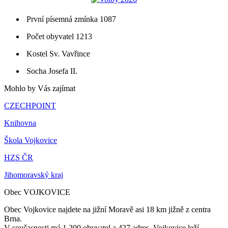
První písemná zmínka 1087
Počet obyvatel 1213
Kostel Sv. Vavřince
Socha Josefa II.
Mohlo by Vás zajímat
CZECHPOINT
Knihovna
Škola Vojkovice
HZS ČR
Jihomoravský kraj
Obec VOJKOVICE
Obec Vojkovice najdete na jižní Moravě asi 18 km jižně z centra
Brna.
V současnosti má 1 200 obyvatel a 427 adres. Vojkovice leží