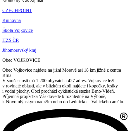
Mohlo by Vás zajímat
CZECHPOINT
Knihovna
Škola Vojkovice
HZS ČR
Jihomoravský kraj
Obec VOJKOVICE
Obec Vojkovice najdete na jižní Moravě asi 18 km jižně z centra
Brna.
V současnosti má 1 200 obyvatel a 427 adres. Vojkovice leží
v rovinaté oblasti, ale v blízkém okolí najdete i kopečky, lesíky
i vodní plochy. Obcí prochází cyklistická stezka Brno-Vídeň.
Příjemná projížďka Vás dovede k rozhledně na Výhoně,
k Novomlýnským nádržím nebo do Lednicko – Valtického areálu.