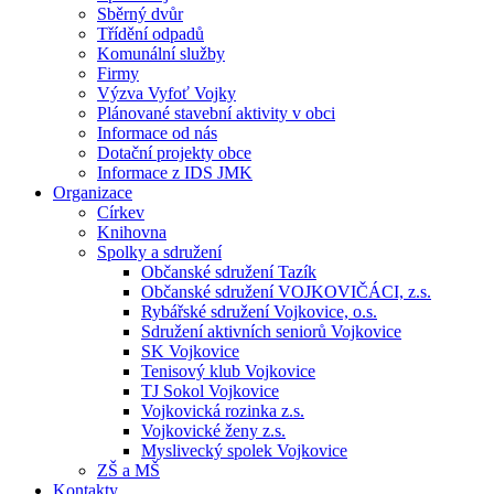
Sběrný dvůr
Třídění odpadů
Komunální služby
Firmy
Výzva Vyfoť Vojky
Plánované stavební aktivity v obci
Informace od nás
Dotační projekty obce
Informace z IDS JMK
Organizace
Církev
Knihovna
Spolky a sdružení
Občanské sdružení Tazík
Občanské sdružení VOJKOVIČÁCI, z.s.
Rybářské sdružení Vojkovice, o.s.
Sdružení aktivních seniorů Vojkovice
SK Vojkovice
Tenisový klub Vojkovice
TJ Sokol Vojkovice
Vojkovická rozinka z.s.
Vojkovické ženy z.s.
Myslivecký spolek Vojkovice
ZŠ a MŠ
Kontakty