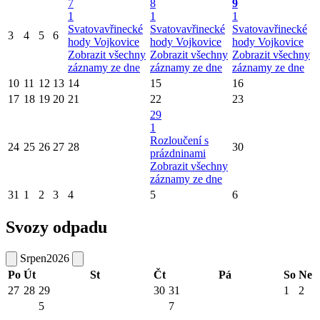
7
8
9
1
1
1
Svatovavřinecké
Svatovavřinecké
Svatovavřinecké
3
4
5
6
hody Vojkovice
hody Vojkovice
hody Vojkovice
Zobrazit všechny
Zobrazit všechny
Zobrazit všechny
záznamy ze dne
záznamy ze dne
záznamy ze dne
10
11
12
13
14
15
16
17
18
19
20
21
22
23
29
1
Rozloučení s
24
25
26
27
28
30
prázdninami
Zobrazit všechny
záznamy ze dne
31
1
2
3
4
5
6
Svozy odpadu
Srpen
2026
Po
Út
St
Čt
Pá
So
Ne
27
28
29
30
31
1
2
5
7