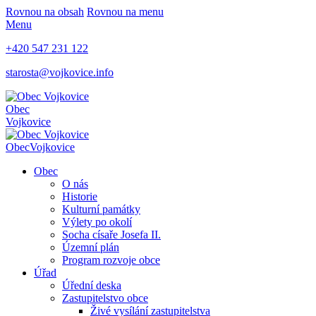
Rovnou na obsah
Rovnou na menu
Menu
+420 547 231 122
starosta@vojkovice.info
Obec
Vojkovice
Obec
Vojkovice
Obec
O nás
Historie
Kulturní památky
Výlety po okolí
Socha císaře Josefa II.
Územní plán
Program rozvoje obce
Úřad
Úřední deska
Zastupitelstvo obce
Živé vysílání zastupitelstva