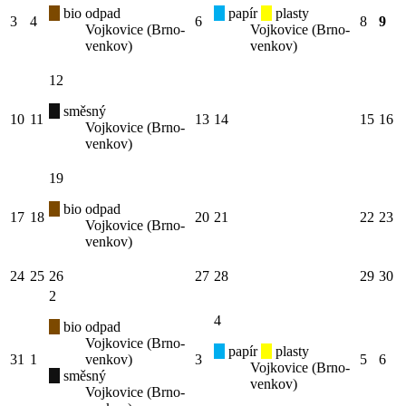
bio odpad
papír
plasty
3
4
6
8
9
Vojkovice (Brno-
Vojkovice (Brno-
venkov)
venkov)
12
směsný
10
11
13
14
15
16
Vojkovice (Brno-
venkov)
19
bio odpad
17
18
20
21
22
23
Vojkovice (Brno-
venkov)
24
25
26
27
28
29
30
2
4
bio odpad
Vojkovice (Brno-
papír
plasty
31
1
venkov)
3
5
6
Vojkovice (Brno-
směsný
venkov)
Vojkovice (Brno-