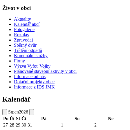
Život v obci
Aktuality
Kalendář akcí
Fotogalerie
Rozhlas
Zpravodaj
Sběrný dvůr
Třídění odpadů
Komunální služby
Firmy
Výzva Vyfoť Vojky
Plánované stavební aktivity v obci
Informace od nás
Dotační projekty obce
Informace z IDS JMK
Kalendář
Srpen
2026
Po
Út
St
Čt
Pá
So
Ne
27
28
29
30
31
1
2