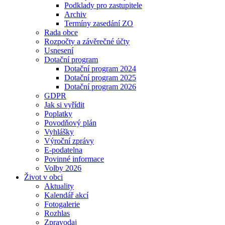
Podklady pro zastupitele
Archiv
Termíny zasedání ZO
Rada obce
Rozpočty a závěrečné účty
Usnesení
Dotační program
Dotační program 2024
Dotační program 2025
Dotační program 2026
GDPR
Jak si vyřídit
Poplatky
Povodňový plán
Vyhlášky
Výroční zprávy
E-podatelna
Povinné informace
Volby 2026
Život v obci
Aktuality
Kalendář akcí
Fotogalerie
Rozhlas
Zpravodaj