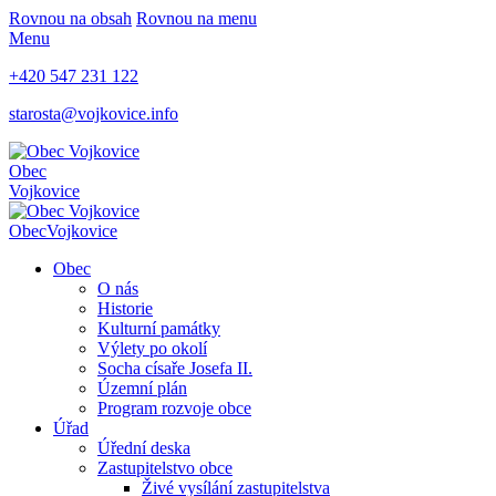
Rovnou na obsah
Rovnou na menu
Menu
+420 547 231 122
starosta@vojkovice.info
Obec
Vojkovice
Obec
Vojkovice
Obec
O nás
Historie
Kulturní památky
Výlety po okolí
Socha císaře Josefa II.
Územní plán
Program rozvoje obce
Úřad
Úřední deska
Zastupitelstvo obce
Živé vysílání zastupitelstva