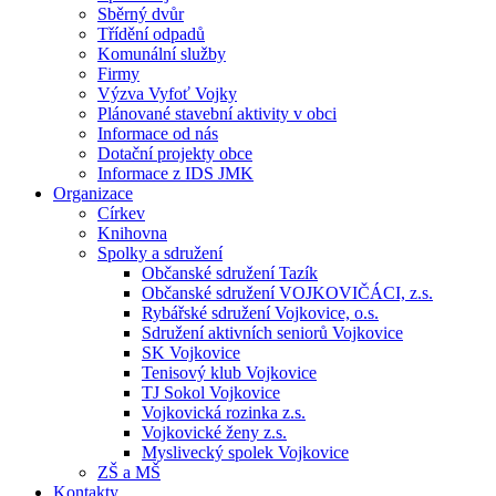
Sběrný dvůr
Třídění odpadů
Komunální služby
Firmy
Výzva Vyfoť Vojky
Plánované stavební aktivity v obci
Informace od nás
Dotační projekty obce
Informace z IDS JMK
Organizace
Církev
Knihovna
Spolky a sdružení
Občanské sdružení Tazík
Občanské sdružení VOJKOVIČÁCI, z.s.
Rybářské sdružení Vojkovice, o.s.
Sdružení aktivních seniorů Vojkovice
SK Vojkovice
Tenisový klub Vojkovice
TJ Sokol Vojkovice
Vojkovická rozinka z.s.
Vojkovické ženy z.s.
Myslivecký spolek Vojkovice
ZŠ a MŠ
Kontakty