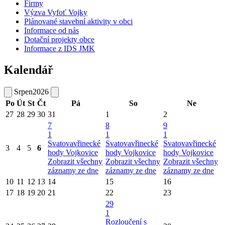
Firmy
Výzva Vyfoť Vojky
Plánované stavební aktivity v obci
Informace od nás
Dotační projekty obce
Informace z IDS JMK
Kalendář
Srpen
2026
Po
Út
St
Čt
Pá
So
Ne
27
28
29
30
31
1
2
7
8
9
1
1
1
Svatovavřinecké
Svatovavřinecké
Svatovavřinecké
3
4
5
6
hody Vojkovice
hody Vojkovice
hody Vojkovice
Zobrazit všechny
Zobrazit všechny
Zobrazit všechny
záznamy ze dne
záznamy ze dne
záznamy ze dne
10
11
12
13
14
15
16
17
18
19
20
21
22
23
29
1
Rozloučení s