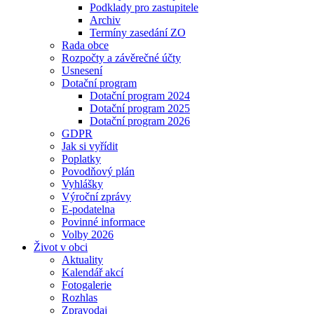
Podklady pro zastupitele
Archiv
Termíny zasedání ZO
Rada obce
Rozpočty a závěrečné účty
Usnesení
Dotační program
Dotační program 2024
Dotační program 2025
Dotační program 2026
GDPR
Jak si vyřídit
Poplatky
Povodňový plán
Vyhlášky
Výroční zprávy
E-podatelna
Povinné informace
Volby 2026
Život v obci
Aktuality
Kalendář akcí
Fotogalerie
Rozhlas
Zpravodaj