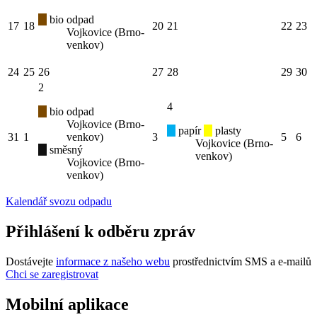
bio odpad
17
18
20
21
22
23
Vojkovice (Brno-
venkov)
24
25
26
27
28
29
30
2
4
bio odpad
Vojkovice (Brno-
papír
plasty
31
1
venkov)
3
5
6
Vojkovice (Brno-
směsný
venkov)
Vojkovice (Brno-
venkov)
Kalendář svozu odpadu
Přihlášení k odběru zpráv
Dostávejte
informace z našeho webu
prostřednictvím SMS a e-mailů
Chci se zaregistrovat
Mobilní aplikace