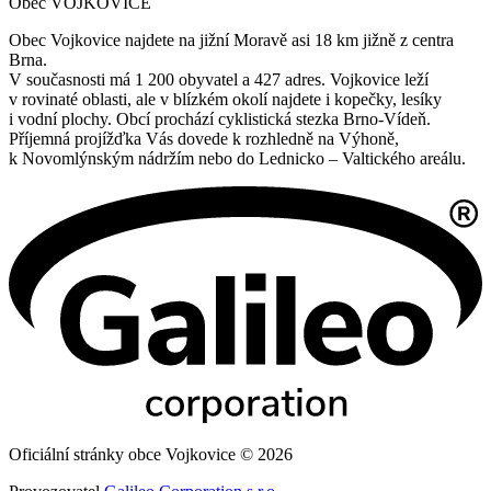
Obec VOJKOVICE
Obec Vojkovice najdete na jižní Moravě asi 18 km jižně z centra
Brna.
V současnosti má 1 200 obyvatel a 427 adres. Vojkovice leží
v rovinaté oblasti, ale v blízkém okolí najdete i kopečky, lesíky
i vodní plochy. Obcí prochází cyklistická stezka Brno-Vídeň.
Příjemná projížďka Vás dovede k rozhledně na Výhoně,
k Novomlýnským nádržím nebo do Lednicko – Valtického areálu.
Oficiální stránky obce Vojkovice © 2026