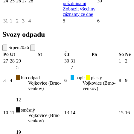
24
25
26
27
28
30
prázdninami
Zobrazit všechny
záznamy ze dne
31
1
2
3
4
5
6
Svozy odpadu
Srpen
2026
Po
Út
St
Čt
Pá
So
Ne
27
28
29
30
31
1
2
5
7
bio odpad
papír
plasty
3
4
6
8
9
Vojkovice (Brno-
Vojkovice (Brno-
venkov)
venkov)
12
směsný
10
11
13
14
15
16
Vojkovice (Brno-
venkov)
19