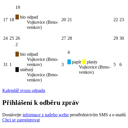
19
bio odpad
17
18
20
21
22
23
Vojkovice (Brno-
venkov)
24
25
26
27
28
29
30
2
4
bio odpad
Vojkovice (Brno-
papír
plasty
31
1
venkov)
3
5
6
Vojkovice (Brno-
směsný
venkov)
Vojkovice (Brno-
venkov)
Kalendář svozu odpadu
Přihlášení k odběru zpráv
Dostávejte
informace z našeho webu
prostřednictvím SMS a e-mailů
Chci se zaregistrovat