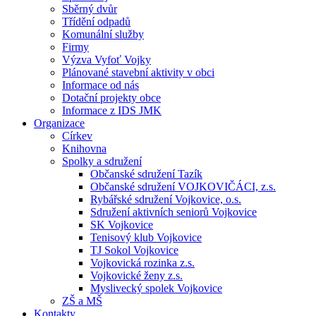
Sběrný dvůr
Třídění odpadů
Komunální služby
Firmy
Výzva Vyfoť Vojky
Plánované stavební aktivity v obci
Informace od nás
Dotační projekty obce
Informace z IDS JMK
Organizace
Církev
Knihovna
Spolky a sdružení
Občanské sdružení Tazík
Občanské sdružení VOJKOVIČÁCI, z.s.
Rybářské sdružení Vojkovice, o.s.
Sdružení aktivních seniorů Vojkovice
SK Vojkovice
Tenisový klub Vojkovice
TJ Sokol Vojkovice
Vojkovická rozinka z.s.
Vojkovické ženy z.s.
Myslivecký spolek Vojkovice
ZŠ a MŠ
Kontakty