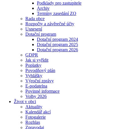
Podklady pro zastupitele
Archiv
Termíny zasedání ZO
Rada obce
Rozpočty a závěrečné účty
Usnesení
Dotační program
Dotační program 2024
Dotační program 2025
Dotační program 2026
GDPR
Jak si vyřídit
Poplatky
Povodňový plán
Vyhlášky
Výroční zprávy
E-podatelna
Povinné informace
Volby 2026
Život v obci
Aktuality
Kalendář akcí
Fotogalerie
Rozhlas
Zpravodaj