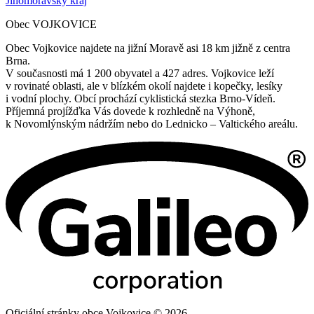
Jihomoravský kraj
Obec VOJKOVICE
Obec Vojkovice najdete na jižní Moravě asi 18 km jižně z centra
Brna.
V současnosti má 1 200 obyvatel a 427 adres. Vojkovice leží
v rovinaté oblasti, ale v blízkém okolí najdete i kopečky, lesíky
i vodní plochy. Obcí prochází cyklistická stezka Brno-Vídeň.
Příjemná projížďka Vás dovede k rozhledně na Výhoně,
k Novomlýnským nádržím nebo do Lednicko – Valtického areálu.
Oficiální stránky obce Vojkovice © 2026