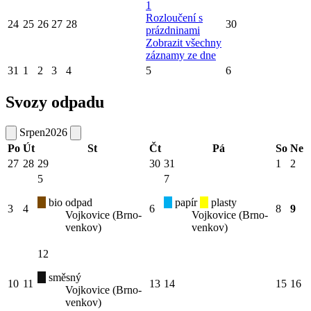
1
Rozloučení s
24
25
26
27
28
30
prázdninami
Zobrazit všechny
záznamy ze dne
31
1
2
3
4
5
6
Svozy odpadu
Srpen
2026
Po
Út
St
Čt
Pá
So
Ne
27
28
29
30
31
1
2
5
7
bio odpad
papír
plasty
3
4
6
8
9
Vojkovice (Brno-
Vojkovice (Brno-
venkov)
venkov)
12
směsný
10
11
13
14
15
16
Vojkovice (Brno-
venkov)