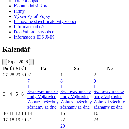
Třídění odpadů
Komunální služby
Firmy
Výzva Vyfoť Vojky
Plánované stavební aktivity v obci
Informace od nás
Dotační projekty obce
Informace z IDS JMK
Kalendář
Srpen
2026
Po
Út
St
Čt
Pá
So
Ne
27
28
29
30
31
1
2
7
8
9
1
1
1
Svatovavřinecké
Svatovavřinecké
Svatovavřinecké
3
4
5
6
hody Vojkovice
hody Vojkovice
hody Vojkovice
Zobrazit všechny
Zobrazit všechny
Zobrazit všechny
záznamy ze dne
záznamy ze dne
záznamy ze dne
10
11
12
13
14
15
16
17
18
19
20
21
22
23
29