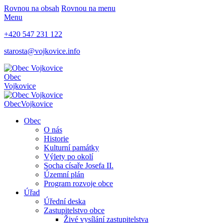
Rovnou na obsah
Rovnou na menu
Menu
+420 547 231 122
starosta@vojkovice.info
Obec
Vojkovice
Obec
Vojkovice
Obec
O nás
Historie
Kulturní památky
Výlety po okolí
Socha císaře Josefa II.
Územní plán
Program rozvoje obce
Úřad
Úřední deska
Zastupitelstvo obce
Živé vysílání zastupitelstva