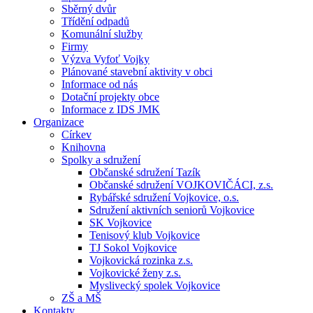
Sběrný dvůr
Třídění odpadů
Komunální služby
Firmy
Výzva Vyfoť Vojky
Plánované stavební aktivity v obci
Informace od nás
Dotační projekty obce
Informace z IDS JMK
Organizace
Církev
Knihovna
Spolky a sdružení
Občanské sdružení Tazík
Občanské sdružení VOJKOVIČÁCI, z.s.
Rybářské sdružení Vojkovice, o.s.
Sdružení aktivních seniorů Vojkovice
SK Vojkovice
Tenisový klub Vojkovice
TJ Sokol Vojkovice
Vojkovická rozinka z.s.
Vojkovické ženy z.s.
Myslivecký spolek Vojkovice
ZŠ a MŠ
Kontakty