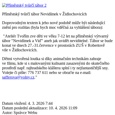
Příměstský tvůrčí tábor Nevidímek v Židlochovicích
Doprovodným textem k jeho nové podobě může být následující
znění pro rozhlas (byla bych moc vděčná za vyhlášení tábora):
"Ateliér Tvořím zve děti ve věku 7-12 let na příměstský výtvarný
tábor "Nevidímek a Viď" aneb jak uvidět neviditelné. Tábor se bude
konat ve dnech 27.-31.července v prostorách ZUŠ v Robertově
vile v Židlochovicích.
Dětmi vytvořená loutka si díky animačním technikám zahraje
ve filmu, kde si s malovanými kulisami zasazenými do skutečného
prostředí např. rajhradského kláštera splní i ty nejfantastičtější sny.
Volejte či pište: 776 737 611 nebo se obraťte na e-mail:
safferova@volny.cz
."
Datum vložení:
4. 3. 2026 7:44
Datum poslední aktualizace:
10. 4. 2026 11:09
Autor:
Správce Webu