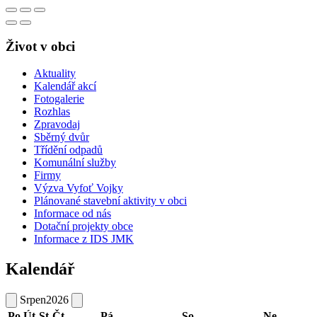
Život v obci
Aktuality
Kalendář akcí
Fotogalerie
Rozhlas
Zpravodaj
Sběrný dvůr
Třídění odpadů
Komunální služby
Firmy
Výzva Vyfoť Vojky
Plánované stavební aktivity v obci
Informace od nás
Dotační projekty obce
Informace z IDS JMK
Kalendář
Srpen
2026
Po
Út
St
Čt
Pá
So
Ne