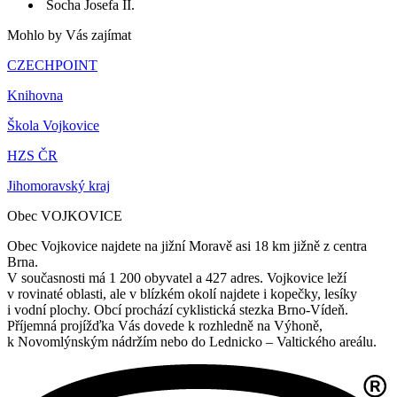
Socha Josefa II.
Mohlo by Vás zajímat
CZECHPOINT
Knihovna
Škola Vojkovice
HZS ČR
Jihomoravský kraj
Obec VOJKOVICE
Obec Vojkovice najdete na jižní Moravě asi 18 km jižně z centra
Brna.
V současnosti má 1 200 obyvatel a 427 adres. Vojkovice leží
v rovinaté oblasti, ale v blízkém okolí najdete i kopečky, lesíky
i vodní plochy. Obcí prochází cyklistická stezka Brno-Vídeň.
Příjemná projížďka Vás dovede k rozhledně na Výhoně,
k Novomlýnským nádržím nebo do Lednicko – Valtického areálu.