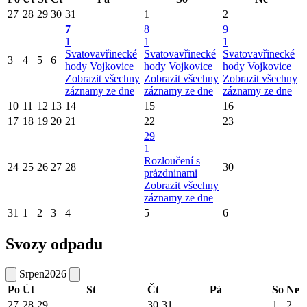
27
28
29
30
31
1
2
7
8
9
1
1
1
Svatovavřinecké
Svatovavřinecké
Svatovavřinecké
3
4
5
6
hody Vojkovice
hody Vojkovice
hody Vojkovice
Zobrazit všechny
Zobrazit všechny
Zobrazit všechny
záznamy ze dne
záznamy ze dne
záznamy ze dne
10
11
12
13
14
15
16
17
18
19
20
21
22
23
29
1
Rozloučení s
24
25
26
27
28
30
prázdninami
Zobrazit všechny
záznamy ze dne
31
1
2
3
4
5
6
Svozy odpadu
Srpen
2026
Po
Út
St
Čt
Pá
So
Ne
27
28
29
30
31
1
2