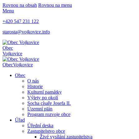
Rovnou na obsah
Rovnou na menu
Menu
+420 547 231 122
starosta@vojkovice.info
Obec
Vojkovice
Obec
Vojkovice
Obec
O nás
Historie
Kulturní památky
Výlety po okolí
Socha císaře Josefa II.
Územní plán
Program rozvoje obce
Úřad
Úřední deska
Zastupitelstvo obce
Živé vysílání zastupitelstva