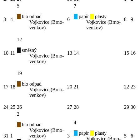
5
7
bio odpad
papír
plasty
3
4
6
8
9
Vojkovice (Brno-
Vojkovice (Brno-
venkov)
venkov)
12
směsný
10
11
13
14
15
16
Vojkovice (Brno-
venkov)
19
bio odpad
17
18
20
21
22
23
Vojkovice (Brno-
venkov)
24
25
26
27
28
29
30
2
4
bio odpad
Vojkovice (Brno-
papír
plasty
31
1
venkov)
3
5
6
Vojkovice (Brno-