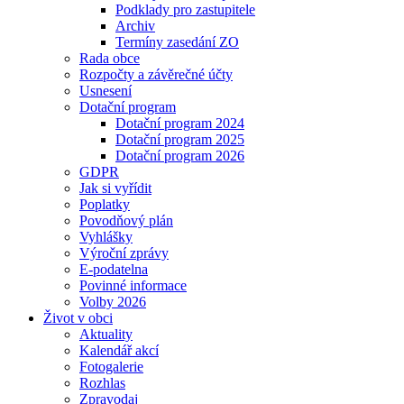
Podklady pro zastupitele
Archiv
Termíny zasedání ZO
Rada obce
Rozpočty a závěrečné účty
Usnesení
Dotační program
Dotační program 2024
Dotační program 2025
Dotační program 2026
GDPR
Jak si vyřídit
Poplatky
Povodňový plán
Vyhlášky
Výroční zprávy
E-podatelna
Povinné informace
Volby 2026
Život v obci
Aktuality
Kalendář akcí
Fotogalerie
Rozhlas
Zpravodaj