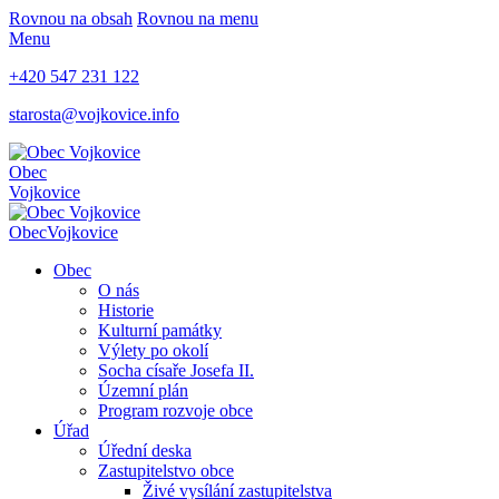
Rovnou na obsah
Rovnou na menu
Menu
+420 547 231 122
starosta@vojkovice.info
Obec
Vojkovice
Obec
Vojkovice
Obec
O nás
Historie
Kulturní památky
Výlety po okolí
Socha císaře Josefa II.
Územní plán
Program rozvoje obce
Úřad
Úřední deska
Zastupitelstvo obce
Živé vysílání zastupitelstva