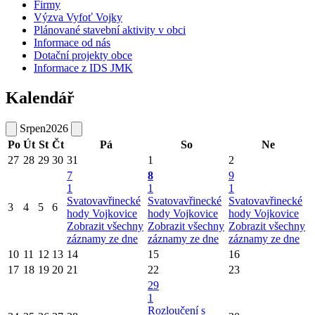
Firmy
Výzva Vyfoť Vojky
Plánované stavební aktivity v obci
Informace od nás
Dotační projekty obce
Informace z IDS JMK
Kalendář
Srpen
2026
Po
Út
St
Čt
Pá
So
Ne
27
28
29
30
31
1
2
7
8
9
1
1
1
Svatovavřinecké
Svatovavřinecké
Svatovavřinecké
3
4
5
6
hody Vojkovice
hody Vojkovice
hody Vojkovice
Zobrazit všechny
Zobrazit všechny
Zobrazit všechny
záznamy ze dne
záznamy ze dne
záznamy ze dne
10
11
12
13
14
15
16
17
18
19
20
21
22
23
29
1
Rozloučení s