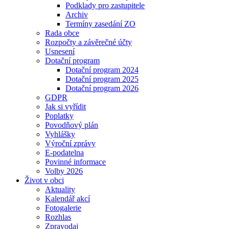
Podklady pro zastupitele
Archiv
Termíny zasedání ZO
Rada obce
Rozpočty a závěrečné účty
Usnesení
Dotační program
Dotační program 2024
Dotační program 2025
Dotační program 2026
GDPR
Jak si vyřídit
Poplatky
Povodňový plán
Vyhlášky
Výroční zprávy
E-podatelna
Povinné informace
Volby 2026
Život v obci
Aktuality
Kalendář akcí
Fotogalerie
Rozhlas
Zpravodaj