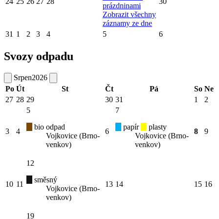
24
25
26
27
28
30
prázdninami
Zobrazit všechny
záznamy ze dne
31
1
2
3
4
5
6
Svozy odpadu
Srpen
2026
Po
Út
St
Čt
Pá
So
Ne
27
28
29
30
31
1
2
5
7
bio odpad
papír
plasty
3
4
6
8
9
Vojkovice (Brno-
Vojkovice (Brno-
venkov)
venkov)
12
směsný
10
11
13
14
15
16
Vojkovice (Brno-
venkov)
19