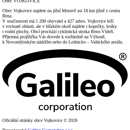
Obec VOJKOVICE
Obec Vojkovice najdete na jižní Moravě asi 18 km jižně z centra
Brna.
V současnosti má 1 200 obyvatel a 427 adres. Vojkovice leží
v rovinaté oblasti, ale v blízkém okolí najdete i kopečky, lesíky
i vodní plochy. Obcí prochází cyklistická stezka Brno-Vídeň.
Příjemná projížďka Vás dovede k rozhledně na Výhoně,
k Novomlýnským nádržím nebo do Lednicko – Valtického areálu.
Oficiální stránky obce Vojkovice © 2026