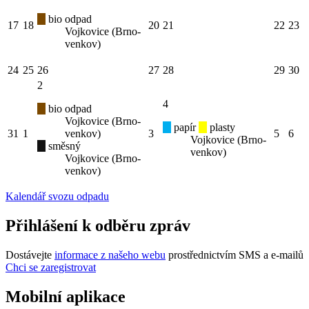
bio odpad
17
18
20
21
22
23
Vojkovice (Brno-
venkov)
24
25
26
27
28
29
30
2
4
bio odpad
Vojkovice (Brno-
papír
plasty
31
1
venkov)
3
5
6
Vojkovice (Brno-
směsný
venkov)
Vojkovice (Brno-
venkov)
Kalendář svozu odpadu
Přihlášení k odběru zpráv
Dostávejte
informace z našeho webu
prostřednictvím SMS a e-mailů
Chci se zaregistrovat
Mobilní aplikace