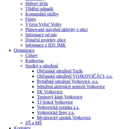
Sběrný dvůr
Třídění odpadů
Komunální služby
Firmy
Výzva Vyfoť Vojky
Plánované stavební aktivity v obci
Informace od nás
Dotační projekty obce
Informace z IDS JMK
Organizace
Církev
Knihovna
Spolky a sdružení
Občanské sdružení Tazík
Občanské sdružení VOJKOVIČÁCI, z.s.
Rybářské sdružení Vojkovice, o.s.
Sdružení aktivních seniorů Vojkovice
SK Vojkovice
Tenisový klub Vojkovice
TJ Sokol Vojkovice
Vojkovická rozinka z.s.
Vojkovické ženy z.s.
Myslivecký spolek Vojkovice
ZŠ a MŠ
Kontakty