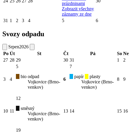
24
25
26
27
28
30
prázdninami
Zobrazit všechny
záznamy ze dne
31
1
2
3
4
5
6
Svozy odpadu
Srpen
2026
Po
Út
St
Čt
Pá
So
Ne
27
28
29
30
31
1
2
5
7
bio odpad
papír
plasty
3
4
6
8
9
Vojkovice (Brno-
Vojkovice (Brno-
venkov)
venkov)
12
směsný
10
11
13
14
15
16
Vojkovice (Brno-
venkov)
19