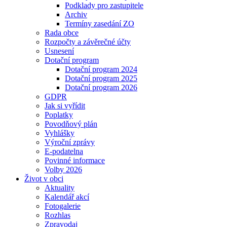
Podklady pro zastupitele
Archiv
Termíny zasedání ZO
Rada obce
Rozpočty a závěrečné účty
Usnesení
Dotační program
Dotační program 2024
Dotační program 2025
Dotační program 2026
GDPR
Jak si vyřídit
Poplatky
Povodňový plán
Vyhlášky
Výroční zprávy
E-podatelna
Povinné informace
Volby 2026
Život v obci
Aktuality
Kalendář akcí
Fotogalerie
Rozhlas
Zpravodaj