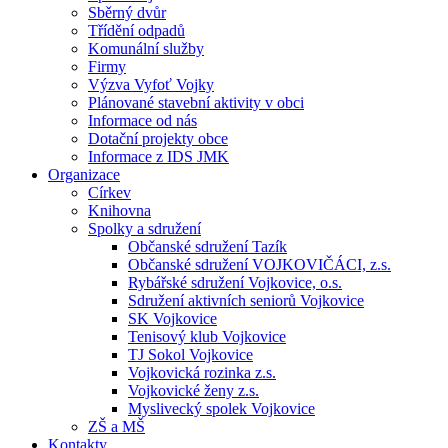
Sběrný dvůr
Třídění odpadů
Komunální služby
Firmy
Výzva Vyfoť Vojky
Plánované stavební aktivity v obci
Informace od nás
Dotační projekty obce
Informace z IDS JMK
Organizace
Církev
Knihovna
Spolky a sdružení
Občanské sdružení Tazík
Občanské sdružení VOJKOVIČÁCI, z.s.
Rybářské sdružení Vojkovice, o.s.
Sdružení aktivních seniorů Vojkovice
SK Vojkovice
Tenisový klub Vojkovice
TJ Sokol Vojkovice
Vojkovická rozinka z.s.
Vojkovické ženy z.s.
Myslivecký spolek Vojkovice
ZŠ a MŠ
Kontakty