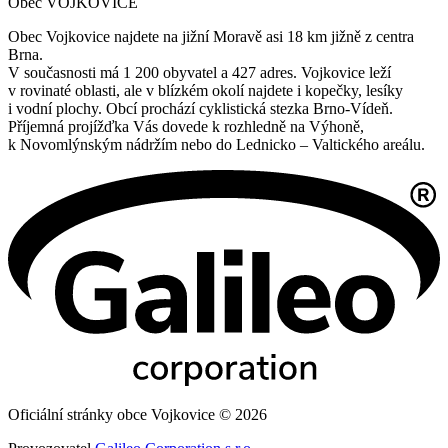
Obec VOJKOVICE
Obec Vojkovice najdete na jižní Moravě asi 18 km jižně z centra
Brna.
V současnosti má 1 200 obyvatel a 427 adres. Vojkovice leží
v rovinaté oblasti, ale v blízkém okolí najdete i kopečky, lesíky
i vodní plochy. Obcí prochází cyklistická stezka Brno-Vídeň.
Příjemná projížďka Vás dovede k rozhledně na Výhoně,
k Novomlýnským nádržím nebo do Lednicko – Valtického areálu.
Oficiální stránky obce Vojkovice © 2026