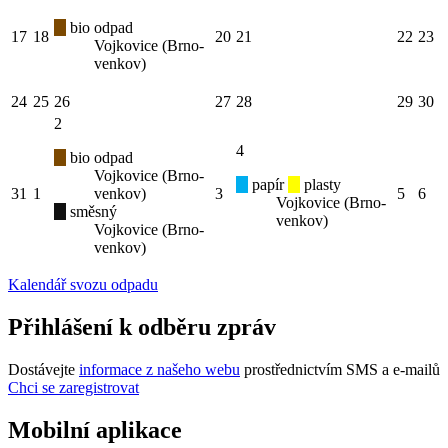
bio odpad
17
18
20
21
22
23
Vojkovice (Brno-
venkov)
24
25
26
27
28
29
30
2
4
bio odpad
Vojkovice (Brno-
papír
plasty
31
1
venkov)
3
5
6
Vojkovice (Brno-
směsný
venkov)
Vojkovice (Brno-
venkov)
Kalendář svozu odpadu
Přihlášení k odběru zpráv
Dostávejte
informace z našeho webu
prostřednictvím SMS a e-mailů
Chci se zaregistrovat
Mobilní aplikace