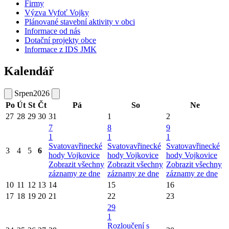
Firmy
Výzva Vyfoť Vojky
Plánované stavební aktivity v obci
Informace od nás
Dotační projekty obce
Informace z IDS JMK
Kalendář
Srpen
2026
Po
Út
St
Čt
Pá
So
Ne
27
28
29
30
31
1
2
7
8
9
1
1
1
Svatovavřinecké
Svatovavřinecké
Svatovavřinecké
3
4
5
6
hody Vojkovice
hody Vojkovice
hody Vojkovice
Zobrazit všechny
Zobrazit všechny
Zobrazit všechny
záznamy ze dne
záznamy ze dne
záznamy ze dne
10
11
12
13
14
15
16
17
18
19
20
21
22
23
29
1
Rozloučení s