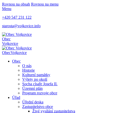
Rovnou na obsah
Rovnou na menu
Menu
+420 547 231 122
starosta@vojkovice.info
Obec
Vojkovice
Obec
Vojkovice
Obec
O nás
Historie
Kulturní památky
Výlety po okolí
Socha císaře Josefa II.
Územní plán
Program rozvoje obce
Úřad
Úřední deska
Zastupitelstvo obce
Živé vysílání zastupitelstva