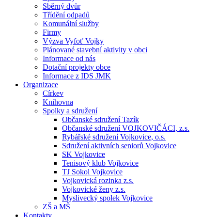
Sběrný dvůr
Třídění odpadů
Komunální služby
Firmy
Výzva Vyfoť Vojky
Plánované stavební aktivity v obci
Informace od nás
Dotační projekty obce
Informace z IDS JMK
Organizace
Církev
Knihovna
Spolky a sdružení
Občanské sdružení Tazík
Občanské sdružení VOJKOVIČÁCI, z.s.
Rybářské sdružení Vojkovice, o.s.
Sdružení aktivních seniorů Vojkovice
SK Vojkovice
Tenisový klub Vojkovice
TJ Sokol Vojkovice
Vojkovická rozinka z.s.
Vojkovické ženy z.s.
Myslivecký spolek Vojkovice
ZŠ a MŠ
Kontakty