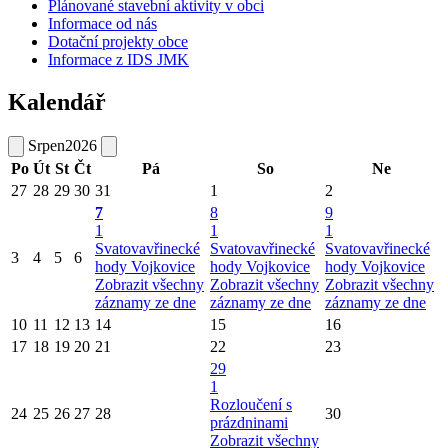
Plánované stavební aktivity v obci
Informace od nás
Dotační projekty obce
Informace z IDS JMK
Kalendář
Srpen
2026
Po
Út
St
Čt
Pá
So
Ne
27
28
29
30
31
1
2
7
8
9
1
1
1
Svatovavřinecké
Svatovavřinecké
Svatovavřinecké
3
4
5
6
hody Vojkovice
hody Vojkovice
hody Vojkovice
Zobrazit všechny
Zobrazit všechny
Zobrazit všechny
záznamy ze dne
záznamy ze dne
záznamy ze dne
10
11
12
13
14
15
16
17
18
19
20
21
22
23
29
1
Rozloučení s
24
25
26
27
28
30
prázdninami
Zobrazit všechny