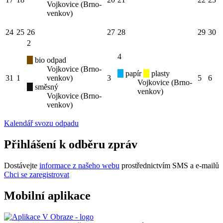
Vojkovice (Brno-
venkov)
24
25
26
27
28
29
30
2
4
bio odpad
Vojkovice (Brno-
papír
plasty
31
1
venkov)
3
5
6
Vojkovice (Brno-
směsný
venkov)
Vojkovice (Brno-
venkov)
Kalendář svozu odpadu
Přihlášení k odběru zpráv
Dostávejte
informace z našeho webu
prostřednictvím SMS a e-mailů
Chci se zaregistrovat
Mobilní aplikace