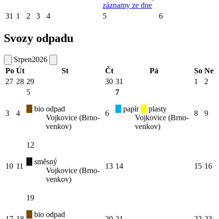
záznamy ze dne
31
1
2
3
4
5
6
Svozy odpadu
Srpen
2026
Po
Út
St
Čt
Pá
So
Ne
27
28
29
30
31
1
2
5
7
bio odpad
papír
plasty
3
4
6
8
9
Vojkovice (Brno-
Vojkovice (Brno-
venkov)
venkov)
12
směsný
10
11
13
14
15
16
Vojkovice (Brno-
venkov)
19
bio odpad
17
18
20
21
22
23