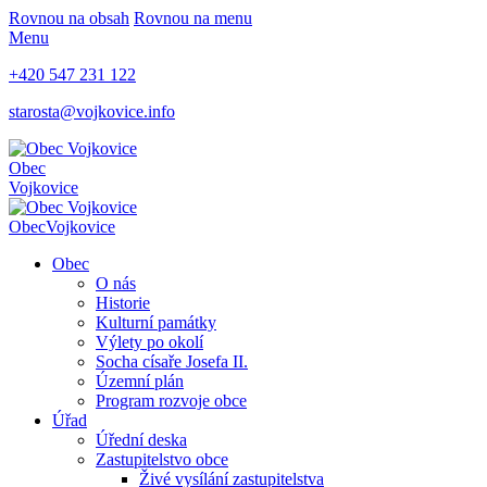
Rovnou na obsah
Rovnou na menu
Menu
+420 547 231 122
starosta@vojkovice.info
Obec
Vojkovice
Obec
Vojkovice
Obec
O nás
Historie
Kulturní památky
Výlety po okolí
Socha císaře Josefa II.
Územní plán
Program rozvoje obce
Úřad
Úřední deska
Zastupitelstvo obce
Živé vysílání zastupitelstva