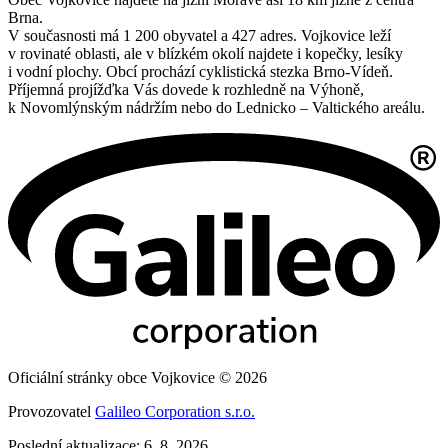
Brna.
V současnosti má 1 200 obyvatel a 427 adres. Vojkovice leží
v rovinaté oblasti, ale v blízkém okolí najdete i kopečky, lesíky
i vodní plochy. Obcí prochází cyklistická stezka Brno-Vídeň.
Příjemná projížďka Vás dovede k rozhledně na Výhoně,
k Novomlýnským nádržím nebo do Lednicko – Valtického areálu.
Oficiální stránky obce Vojkovice © 2026
Provozovatel
Galileo Corporation s.r.o.
Poslední aktualizace: 6. 8. 2026