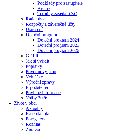
Podklady pro zastupitele
Archiv
Termíny zasedání ZO
Rada obce
Rozpočty a závěrečné účty
Usnesení
Dotační program
Dotační program 2024
Dotační program 2025
Dotační program 2026
GDPR
Jak si vyřídit
Poplatky
Povodňový plán
Vyhlášky
Výroční zprávy
E-podatelna
Povinné informace
Volby 2026
Život v obci
Aktuality
Kalendář akcí
Fotogalerie
Rozhlas
Zpravodaj