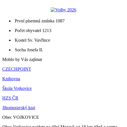
První písemná zmínka 1087
Počet obyvatel 1213
Kostel Sv. Vavřince
Socha Josefa II.
Mohlo by Vás zajímat
CZECHPOINT
Knihovna
Škola Vojkovice
HZS ČR
Jihomoravský kraj
Obec VOJKOVICE
Obec Vojkovice najdete na jižní Moravě asi 18 km jižně z centra