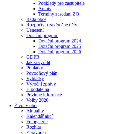
Podklady pro zastupitele
Archiv
Termíny zasedání ZO
Rada obce
Rozpočty a závěrečné účty
Usnesení
Dotační program
Dotační program 2024
Dotační program 2025
Dotační program 2026
GDPR
Jak si vyřídit
Poplatky
Povodňový plán
Vyhlášky
Výroční zprávy
E-podatelna
Povinné informace
Volby 2026
Život v obci
Aktuality
Kalendář akcí
Fotogalerie
Rozhlas
Zpravodaj