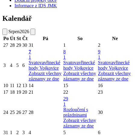
Dotační projekty obce
Informace z IDS JMK
Kalendář
Srpen
2026
Po
Út
St
Čt
Pá
So
Ne
27
28
29
30
31
1
2
7
8
9
1
1
1
Svatovavřinecké
Svatovavřinecké
Svatovavřinecké
3
4
5
6
hody Vojkovice
hody Vojkovice
hody Vojkovice
Zobrazit všechny
Zobrazit všechny
Zobrazit všechny
záznamy ze dne
záznamy ze dne
záznamy ze dne
10
11
12
13
14
15
16
17
18
19
20
21
22
23
29
1
Rozloučení s
24
25
26
27
28
30
prázdninami
Zobrazit všechny
záznamy ze dne
31
1
2
3
4
5
6