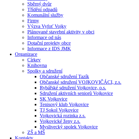
Sběrný dvůr
Třídění odpadů
Komunální služby
Firmy
Výzva Vyfoť Vojky
Plánované stavební aktivity v obci
Informace od nás
Dotační projekty obce
Informace z IDS JMK
Organizace
Církev
Knihovna
Spolky a sdružení
Občanské sdružení Tazík
Občanské sdružení VOJKOVIČÁCI, z.s.
Rybářské sdružení Vojkovice, o.s.
Sdružení aktivních seniorů Vojkovice
SK Vojkovice
Tenisový klub Vojkovice
TJ Sokol Vojkovice
Vojkovická rozinka z.s.
Vojkovické ženy z.s.
Myslivecký spolek Vojkovice
ZŠ a MŠ
Kontakty