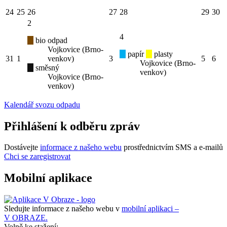
24
25
26
27
28
29
30
2
4
bio odpad
Vojkovice (Brno-
papír
plasty
31
1
venkov)
3
5
6
Vojkovice (Brno-
směsný
venkov)
Vojkovice (Brno-
venkov)
Kalendář svozu odpadu
Přihlášení k odběru zpráv
Dostávejte
informace z našeho webu
prostřednictvím SMS a e-mailů
Chci se zaregistrovat
Mobilní aplikace
Sledujte informace z našeho webu v
mobilní aplikaci –
V OBRAZE.
Volně ke stažení: