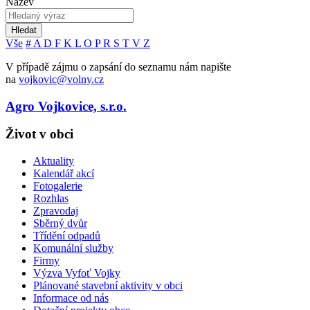
Název
Hledat
Vše
#
A
D
F
K
L
O
P
R
S
T
V
Z
V případě zájmu o zapsání do seznamu nám napište
na
vojkovic@volny.cz
Agro Vojkovice, s.r.o.
Život v obci
Aktuality
Kalendář akcí
Fotogalerie
Rozhlas
Zpravodaj
Sběrný dvůr
Třídění odpadů
Komunální služby
Firmy
Výzva Vyfoť Vojky
Plánované stavební aktivity v obci
Informace od nás