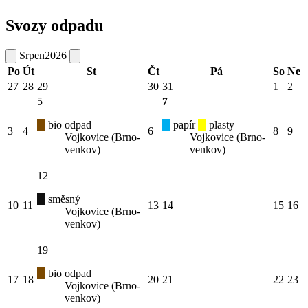
Svozy odpadu
Srpen
2026
Po
Út
St
Čt
Pá
So
Ne
27
28
29
30
31
1
2
5
7
bio odpad
papír
plasty
3
4
6
8
9
Vojkovice (Brno-
Vojkovice (Brno-
venkov)
venkov)
12
směsný
10
11
13
14
15
16
Vojkovice (Brno-
venkov)
19
bio odpad
17
18
20
21
22
23
Vojkovice (Brno-
venkov)