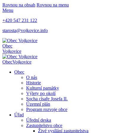
Rovnou na obsah
Rovnou na menu
Menu
+420 547 231 122
starosta@vojkovice.info
Obec
Vojkovice
Obec
Vojkovice
Obec
O nás
Historie
Kulturní památky
Výlety po okolí
Socha císaře Josefa II.
Územní plán
Program rozvoje obce
Úřad
Úřední deska
Zastupitelstvo obce
Živé vysílání zastupitelstva