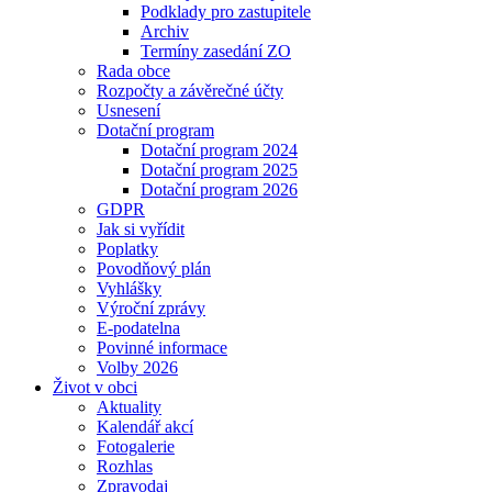
Podklady pro zastupitele
Archiv
Termíny zasedání ZO
Rada obce
Rozpočty a závěrečné účty
Usnesení
Dotační program
Dotační program 2024
Dotační program 2025
Dotační program 2026
GDPR
Jak si vyřídit
Poplatky
Povodňový plán
Vyhlášky
Výroční zprávy
E-podatelna
Povinné informace
Volby 2026
Život v obci
Aktuality
Kalendář akcí
Fotogalerie
Rozhlas
Zpravodaj