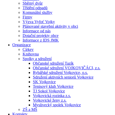
Sběrný dvůr
Třídění odpadů
Komunální služby
Firmy
Výzva Vyfoť Vojky
Plánované stavební aktivity v obci
Informace od nás
Dotační projekty obce
Informace z IDS JMK
Organizace
Církev
Knihovna
Spolky a sdružení
Občanské sdružení Tazík
Občanské sdružení VOJKOVIČÁCI, z.s.
Rybářské sdružení Vojkovice, o.s.
Sdružení aktivních seniorů Vojkovice
SK Vojkovice
Tenisový klub Vojkovice
TJ Sokol Vojkovice
Vojkovická rozinka z.s.
Vojkovické ženy z.s.
Myslivecký spolek Vojkovice
ZŠ a MŠ
Kontakty