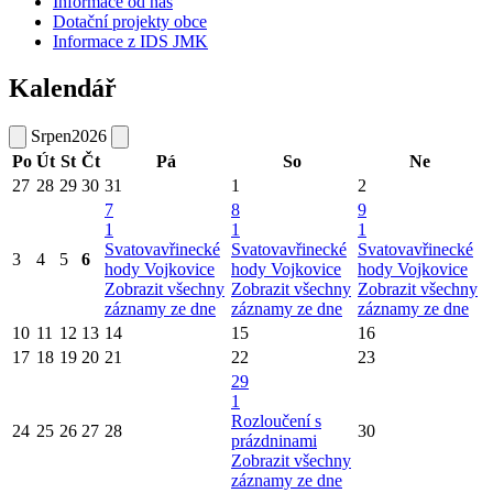
Informace od nás
Dotační projekty obce
Informace z IDS JMK
Kalendář
Srpen
2026
Po
Út
St
Čt
Pá
So
Ne
27
28
29
30
31
1
2
7
8
9
1
1
1
Svatovavřinecké
Svatovavřinecké
Svatovavřinecké
3
4
5
6
hody Vojkovice
hody Vojkovice
hody Vojkovice
Zobrazit všechny
Zobrazit všechny
Zobrazit všechny
záznamy ze dne
záznamy ze dne
záznamy ze dne
10
11
12
13
14
15
16
17
18
19
20
21
22
23
29
1
Rozloučení s
24
25
26
27
28
30
prázdninami
Zobrazit všechny
záznamy ze dne