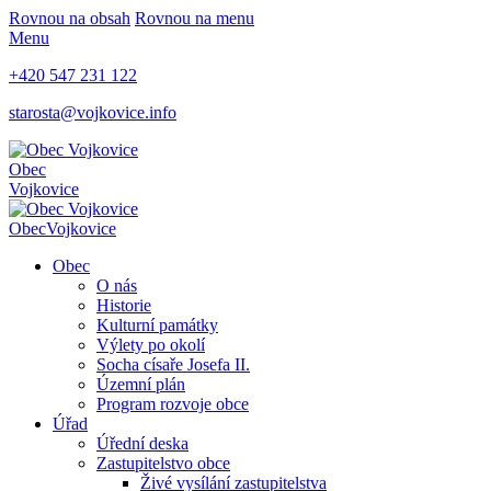
Rovnou na obsah
Rovnou na menu
Menu
+420 547 231 122
starosta@vojkovice.info
Obec
Vojkovice
Obec
Vojkovice
Obec
O nás
Historie
Kulturní památky
Výlety po okolí
Socha císaře Josefa II.
Územní plán
Program rozvoje obce
Úřad
Úřední deska
Zastupitelstvo obce
Živé vysílání zastupitelstva