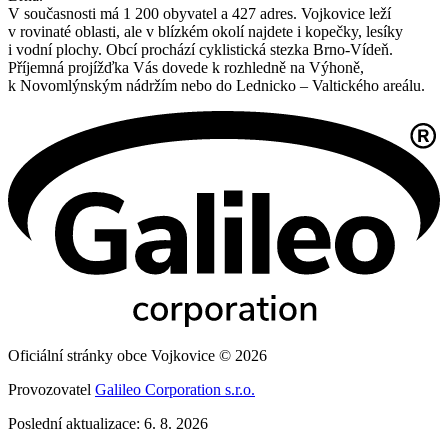
Socha Josefa II.
Mohlo by Vás zajímat
CZECHPOINT
Knihovna
Škola Vojkovice
HZS ČR
Jihomoravský kraj
Obec VOJKOVICE
Obec Vojkovice najdete na jižní Moravě asi 18 km jižně z centra
Brna.
V současnosti má 1 200 obyvatel a 427 adres. Vojkovice leží
v rovinaté oblasti, ale v blízkém okolí najdete i kopečky, lesíky
i vodní plochy. Obcí prochází cyklistická stezka Brno-Vídeň.
Příjemná projížďka Vás dovede k rozhledně na Výhoně,
k Novomlýnským nádržím nebo do Lednicko – Valtického areálu.