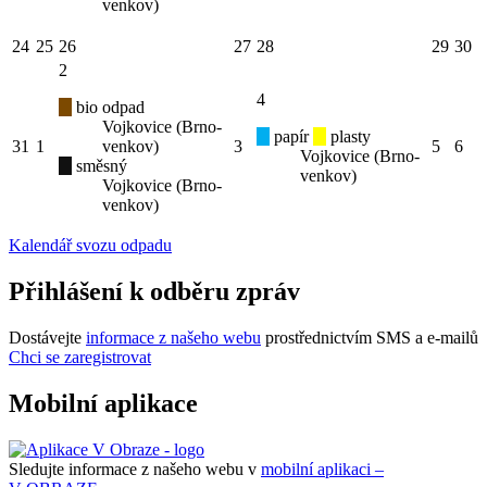
venkov)
24
25
26
27
28
29
30
2
4
bio odpad
Vojkovice (Brno-
papír
plasty
31
1
venkov)
3
5
6
Vojkovice (Brno-
směsný
venkov)
Vojkovice (Brno-
venkov)
Kalendář svozu odpadu
Přihlášení k odběru zpráv
Dostávejte
informace z našeho webu
prostřednictvím SMS a e-mailů
Chci se zaregistrovat
Mobilní aplikace
Sledujte informace z našeho webu v
mobilní aplikaci –