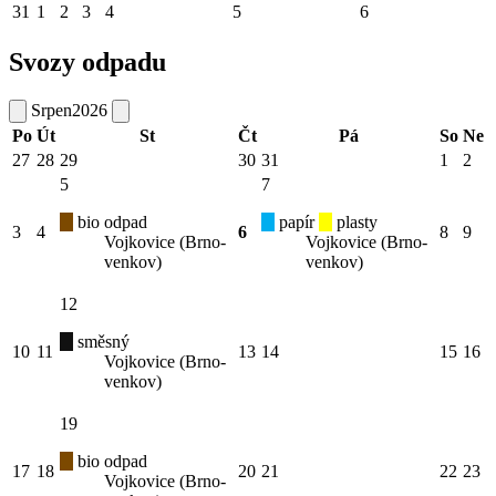
31
1
2
3
4
5
6
Svozy odpadu
Srpen
2026
Po
Út
St
Čt
Pá
So
Ne
27
28
29
30
31
1
2
5
7
bio odpad
papír
plasty
3
4
6
8
9
Vojkovice (Brno-
Vojkovice (Brno-
venkov)
venkov)
12
směsný
10
11
13
14
15
16
Vojkovice (Brno-
venkov)
19
bio odpad
17
18
20
21
22
23
Vojkovice (Brno-