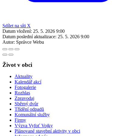
Sdílet na síti X
Datum vložení:
25. 5. 2026 9:00
Datum poslední aktualizace:
25. 5. 2026 9:00
Autor:
Správce Webu
Život v obci
Aktuality
Kalendář akcí
Fotogalerie
Rozhlas
Zpravodaj
Sběrný dvůr
Třídění odpadů
Komunální služby
Firmy
Výzva Vyfoť Vojky
Plánované stavební aktivity v obci