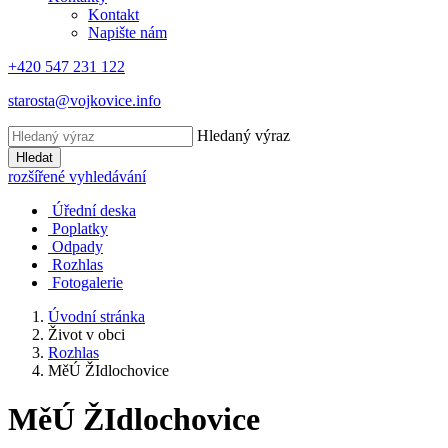
Kontakt
Napište nám
+420 547 231 122
starosta@vojkovice.info
Hledaný výraz
Hledat
rozšířené vyhledávání
Úřední deska
Poplatky
Odpady
Rozhlas
Fotogalerie
Úvodní stránka
Život v obci
Rozhlas
MěÚ ŽIdlochovice
MěÚ ŽIdlochovice