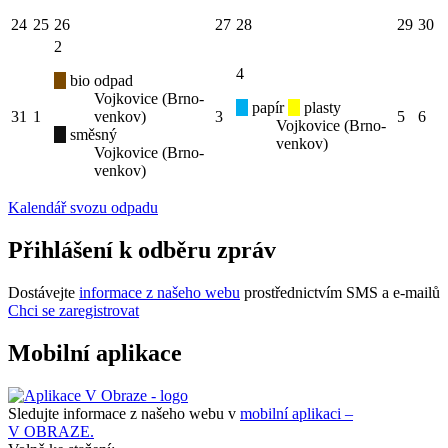
24
25
26
27
28
29
30
2
4
bio odpad
Vojkovice (Brno-
papír
plasty
31
1
venkov)
3
5
6
Vojkovice (Brno-
směsný
venkov)
Vojkovice (Brno-
venkov)
Kalendář svozu odpadu
Přihlášení k odběru zpráv
Dostávejte
informace z našeho webu
prostřednictvím SMS a e-mailů
Chci se zaregistrovat
Mobilní aplikace
Sledujte informace z našeho webu v
mobilní aplikaci –
V OBRAZE.