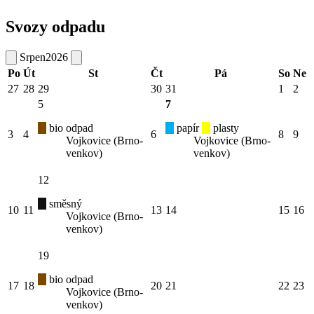
Svozy odpadu
Srpen
2026
Po
Út
St
Čt
Pá
So
Ne
27
28
29
30
31
1
2
5
7
bio odpad
papír
plasty
3
4
6
8
9
Vojkovice (Brno-
Vojkovice (Brno-
venkov)
venkov)
12
směsný
10
11
13
14
15
16
Vojkovice (Brno-
venkov)
19
bio odpad
17
18
20
21
22
23
Vojkovice (Brno-
venkov)