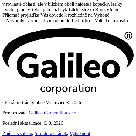
v rovinaté oblasti, ale v blízkém okolí najdete i kopečky, lesíky
i vodní plochy. Obcí prochází cyklistická stezka Brno-Vídeň.
Příjemná projížďka Vás dovede k rozhledně na Výhoně,
k Novomlýnským nádržím nebo do Lednicko – Valtického areálu.
Oficiální stránky obce Vojkovice © 2026
Provozovatel
Galileo Corporation s.r.o.
Poslední aktualizace: 6. 8. 2026
Změna vzhledu
,
Struktura stránek
,
Vytisknout