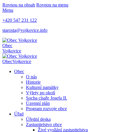
Rovnou na obsah
Rovnou na menu
Menu
+420 547 231 122
starosta@vojkovice.info
Obec
Vojkovice
Obec
Vojkovice
Obec
O nás
Historie
Kulturní památky
Výlety po okolí
Socha císaře Josefa II.
Územní plán
Program rozvoje obce
Úřad
Úřední deska
Zastupitelstvo obce
Živé vysílání zastupitelstva