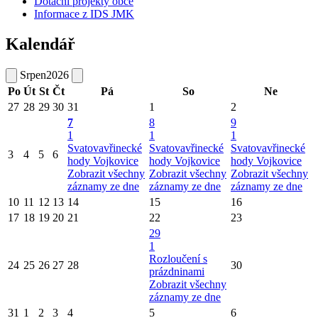
Dotační projekty obce
Informace z IDS JMK
Kalendář
Srpen
2026
Po
Út
St
Čt
Pá
So
Ne
27
28
29
30
31
1
2
7
8
9
1
1
1
Svatovavřinecké
Svatovavřinecké
Svatovavřinecké
3
4
5
6
hody Vojkovice
hody Vojkovice
hody Vojkovice
Zobrazit všechny
Zobrazit všechny
Zobrazit všechny
záznamy ze dne
záznamy ze dne
záznamy ze dne
10
11
12
13
14
15
16
17
18
19
20
21
22
23
29
1
Rozloučení s
24
25
26
27
28
30
prázdninami
Zobrazit všechny
záznamy ze dne
31
1
2
3
4
5
6