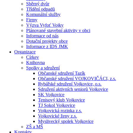
Sběrný dvůr
Třídění odpadů
Komunální služby
Firmy
Výzva Vyfoť Vojky
Plánované stavební aktivity v obci
Informace od nás
Dotační projekty obce
Informace z IDS JMK
Organizace
Církev
Knihovna
Spolky a sdružení
Občanské sdružení Tazík
Občanské sdružení VOJKOVIČÁCI, z.s.
Rybářské sdružení Vojkovice, o.s.
Sdružení aktivních seniorů Vojkovice
SK Vojkovice
Tenisový klub Vojkovice
TJ Sokol Vojkovice
Vojkovická rozinka z.s.
Vojkovické ženy z.s.
Myslivecký spolek Vojkovice
ZŠ a MŠ
Kontakty