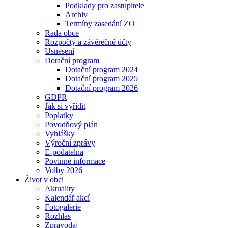
Podklady pro zastupitele
Archiv
Termíny zasedání ZO
Rada obce
Rozpočty a závěrečné účty
Usnesení
Dotační program
Dotační program 2024
Dotační program 2025
Dotační program 2026
GDPR
Jak si vyřídit
Poplatky
Povodňový plán
Vyhlášky
Výroční zprávy
E-podatelna
Povinné informace
Volby 2026
Život v obci
Aktuality
Kalendář akcí
Fotogalerie
Rozhlas
Zpravodaj