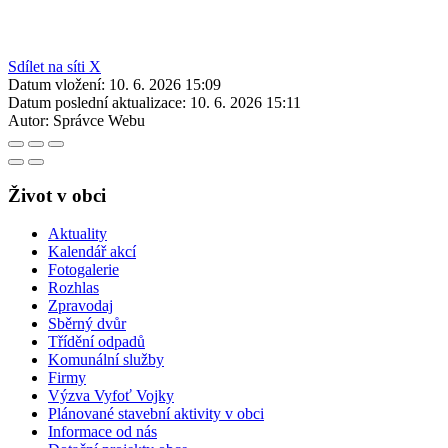
Sdílet na síti X
Datum vložení:
10. 6. 2026 15:09
Datum poslední aktualizace:
10. 6. 2026 15:11
Autor:
Správce Webu
Život v obci
Aktuality
Kalendář akcí
Fotogalerie
Rozhlas
Zpravodaj
Sběrný dvůr
Třídění odpadů
Komunální služby
Firmy
Výzva Vyfoť Vojky
Plánované stavební aktivity v obci
Informace od nás