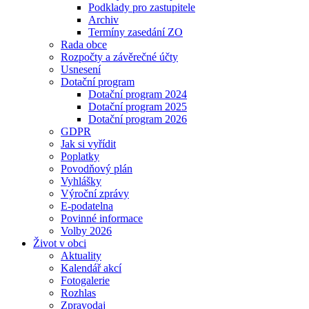
Podklady pro zastupitele
Archiv
Termíny zasedání ZO
Rada obce
Rozpočty a závěrečné účty
Usnesení
Dotační program
Dotační program 2024
Dotační program 2025
Dotační program 2026
GDPR
Jak si vyřídit
Poplatky
Povodňový plán
Vyhlášky
Výroční zprávy
E-podatelna
Povinné informace
Volby 2026
Život v obci
Aktuality
Kalendář akcí
Fotogalerie
Rozhlas
Zpravodaj