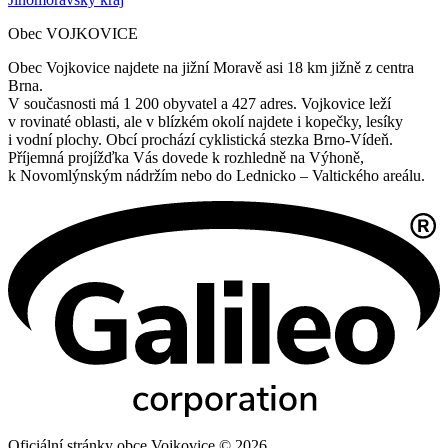
Obec VOJKOVICE
Obec Vojkovice najdete na jižní Moravě asi 18 km jižně z centra
Brna.
V současnosti má 1 200 obyvatel a 427 adres. Vojkovice leží
v rovinaté oblasti, ale v blízkém okolí najdete i kopečky, lesíky
i vodní plochy. Obcí prochází cyklistická stezka Brno-Vídeň.
Příjemná projížďka Vás dovede k rozhledně na Výhoně,
k Novomlýnským nádržím nebo do Lednicko – Valtického areálu.
Oficiální stránky obce Vojkovice © 2026