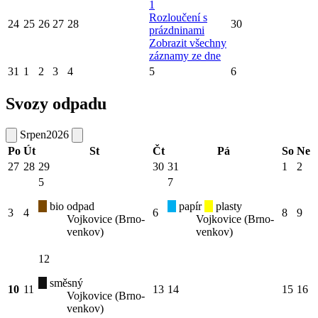
1
Rozloučení s
24
25
26
27
28
30
prázdninami
Zobrazit všechny
záznamy ze dne
31
1
2
3
4
5
6
Svozy odpadu
Srpen
2026
Po
Út
St
Čt
Pá
So
Ne
27
28
29
30
31
1
2
5
7
bio odpad
papír
plasty
3
4
6
8
9
Vojkovice (Brno-
Vojkovice (Brno-
venkov)
venkov)
12
směsný
10
11
13
14
15
16
Vojkovice (Brno-
venkov)