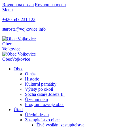
Rovnou na obsah
Rovnou na menu
Menu
+420 547 231 122
starosta@vojkovice.info
Obec
Vojkovice
Obec
Vojkovice
Obec
O nás
Historie
Kulturní památky
Výlety po okolí
Socha císaře Josefa II.
Územní plán
Program rozvoje obce
Úřad
Úřední deska
Zastupitelstvo obce
Živé vysílání zastupitelstva