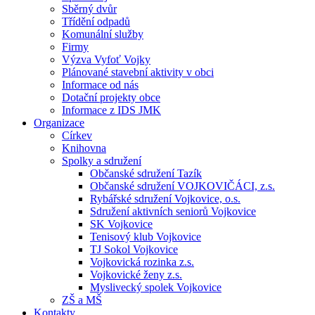
Sběrný dvůr
Třídění odpadů
Komunální služby
Firmy
Výzva Vyfoť Vojky
Plánované stavební aktivity v obci
Informace od nás
Dotační projekty obce
Informace z IDS JMK
Organizace
Církev
Knihovna
Spolky a sdružení
Občanské sdružení Tazík
Občanské sdružení VOJKOVIČÁCI, z.s.
Rybářské sdružení Vojkovice, o.s.
Sdružení aktivních seniorů Vojkovice
SK Vojkovice
Tenisový klub Vojkovice
TJ Sokol Vojkovice
Vojkovická rozinka z.s.
Vojkovické ženy z.s.
Myslivecký spolek Vojkovice
ZŠ a MŠ
Kontakty