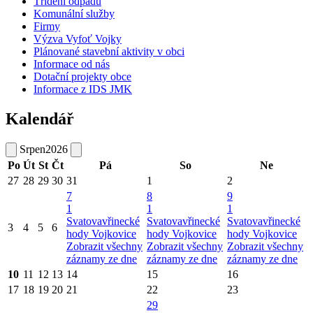
Třídění odpadů
Komunální služby
Firmy
Výzva Vyfoť Vojky
Plánované stavební aktivity v obci
Informace od nás
Dotační projekty obce
Informace z IDS JMK
Kalendář
Srpen
2026
Po
Út
St
Čt
Pá
So
Ne
27
28
29
30
31
1
2
7
8
9
1
1
1
Svatovavřinecké
Svatovavřinecké
Svatovavřinecké
3
4
5
6
hody Vojkovice
hody Vojkovice
hody Vojkovice
Zobrazit všechny
Zobrazit všechny
Zobrazit všechny
záznamy ze dne
záznamy ze dne
záznamy ze dne
10
11
12
13
14
15
16
17
18
19
20
21
22
23
29