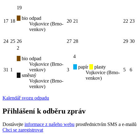
19
bio odpad
17
18
20
21
22
23
Vojkovice (Brno-
venkov)
24
25
26
27
28
29
30
2
4
bio odpad
Vojkovice (Brno-
papír
plasty
31
1
venkov)
3
5
6
Vojkovice (Brno-
směsný
venkov)
Vojkovice (Brno-
venkov)
Kalendář svozu odpadu
Přihlášení k odběru zpráv
Dostávejte
informace z našeho webu
prostřednictvím SMS a e-mailů
Chci se zaregistrovat