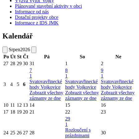
Výzva Vyfoť Vojky
Plánované stavební aktivity v obci
Informace od nás
Dotační projekty obce
Informace z IDS JMK
Kalendář
Srpen
2026
Po
Út
St
Čt
Pá
So
Ne
27
28
29
30
31
1
2
7
8
9
1
1
1
Svatovavřinecké
Svatovavřinecké
Svatovavřinecké
3
4
5
6
hody Vojkovice
hody Vojkovice
hody Vojkovice
Zobrazit všechny
Zobrazit všechny
Zobrazit všechny
záznamy ze dne
záznamy ze dne
záznamy ze dne
10
11
12
13
14
15
16
17
18
19
20
21
22
23
29
1
Rozloučení s
24
25
26
27
28
30
prázdninami