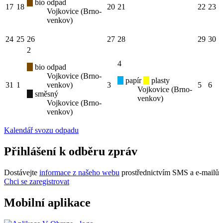
bio odpad
17
18
20
21
22
23
Vojkovice (Brno-
venkov)
24
25
26
27
28
29
30
2
4
bio odpad
Vojkovice (Brno-
papír
plasty
31
1
venkov)
3
5
6
Vojkovice (Brno-
směsný
venkov)
Vojkovice (Brno-
venkov)
Kalendář svozu odpadu
Přihlášení k odběru zpráv
Dostávejte
informace z našeho webu
prostřednictvím SMS a e-mailů
Chci se zaregistrovat
Mobilní aplikace