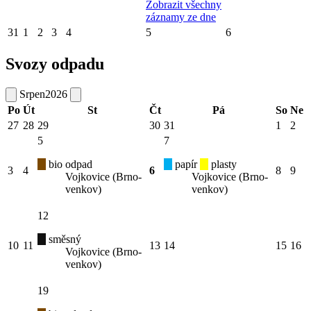
Zobrazit všechny
záznamy ze dne
31
1
2
3
4
5
6
Svozy odpadu
Srpen
2026
Po
Út
St
Čt
Pá
So
Ne
27
28
29
30
31
1
2
5
7
bio odpad
papír
plasty
3
4
6
8
9
Vojkovice (Brno-
Vojkovice (Brno-
venkov)
venkov)
12
směsný
10
11
13
14
15
16
Vojkovice (Brno-
venkov)
19