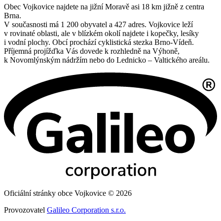
Obec Vojkovice najdete na jižní Moravě asi 18 km jižně z centra
Brna.
V současnosti má 1 200 obyvatel a 427 adres. Vojkovice leží
v rovinaté oblasti, ale v blízkém okolí najdete i kopečky, lesíky
i vodní plochy. Obcí prochází cyklistická stezka Brno-Vídeň.
Příjemná projížďka Vás dovede k rozhledně na Výhoně,
k Novomlýnským nádržím nebo do Lednicko – Valtického areálu.
Oficiální stránky obce Vojkovice © 2026
Provozovatel
Galileo Corporation s.r.o.