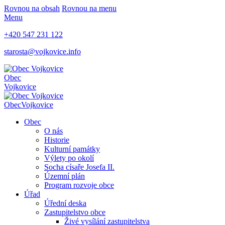
Rovnou na obsah
Rovnou na menu
Menu
+420 547 231 122
starosta@vojkovice.info
Obec
Vojkovice
Obec
Vojkovice
Obec
O nás
Historie
Kulturní památky
Výlety po okolí
Socha císaře Josefa II.
Územní plán
Program rozvoje obce
Úřad
Úřední deska
Zastupitelstvo obce
Živé vysílání zastupitelstva