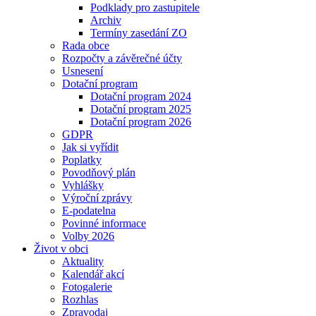
Podklady pro zastupitele
Archiv
Termíny zasedání ZO
Rada obce
Rozpočty a závěrečné účty
Usnesení
Dotační program
Dotační program 2024
Dotační program 2025
Dotační program 2026
GDPR
Jak si vyřídit
Poplatky
Povodňový plán
Vyhlášky
Výroční zprávy
E-podatelna
Povinné informace
Volby 2026
Život v obci
Aktuality
Kalendář akcí
Fotogalerie
Rozhlas
Zpravodaj