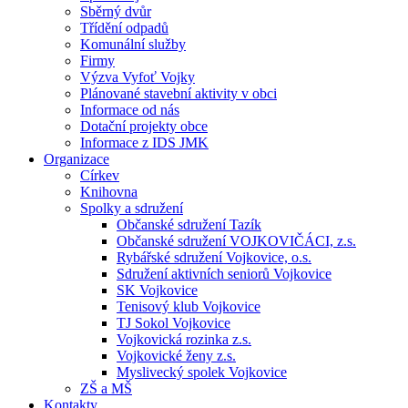
Sběrný dvůr
Třídění odpadů
Komunální služby
Firmy
Výzva Vyfoť Vojky
Plánované stavební aktivity v obci
Informace od nás
Dotační projekty obce
Informace z IDS JMK
Organizace
Církev
Knihovna
Spolky a sdružení
Občanské sdružení Tazík
Občanské sdružení VOJKOVIČÁCI, z.s.
Rybářské sdružení Vojkovice, o.s.
Sdružení aktivních seniorů Vojkovice
SK Vojkovice
Tenisový klub Vojkovice
TJ Sokol Vojkovice
Vojkovická rozinka z.s.
Vojkovické ženy z.s.
Myslivecký spolek Vojkovice
ZŠ a MŠ
Kontakty