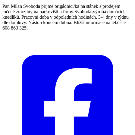
Pan Milan Svoboda přijme brigádnici/ka na stánek s prodejem
točené zmrzliny na parkovišti u firmy Svoboda-výroba domácích
knedlíků. Pracovní doba v odpoledních hodinách, 3-4 dny v týdnu
dle domluvy. Nástup koncem dubna. Bližší informace na tel.čísle
608 863 325.