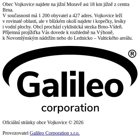
Obec Vojkovice najdete na jižní Moravě asi 18 km jižně z centra
Brna.
V současnosti má 1 200 obyvatel a 427 adres. Vojkovice leží
v rovinaté oblasti, ale v blízkém okolí najdete i kopečky, lesíky
i vodní plochy. Obcí prochází cyklistická stezka Brno-Vídeň.
Příjemná projížďka Vás dovede k rozhledně na Výhoně,
k Novomlýnským nádržím nebo do Lednicko – Valtického areálu.
Oficiální stránky obce Vojkovice © 2026
Provozovatel
Galileo Corporation s.r.o.