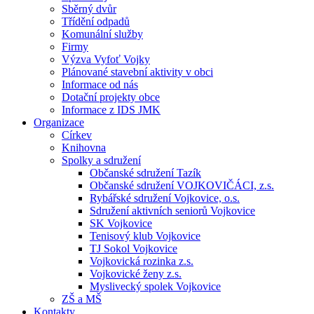
Sběrný dvůr
Třídění odpadů
Komunální služby
Firmy
Výzva Vyfoť Vojky
Plánované stavební aktivity v obci
Informace od nás
Dotační projekty obce
Informace z IDS JMK
Organizace
Církev
Knihovna
Spolky a sdružení
Občanské sdružení Tazík
Občanské sdružení VOJKOVIČÁCI, z.s.
Rybářské sdružení Vojkovice, o.s.
Sdružení aktivních seniorů Vojkovice
SK Vojkovice
Tenisový klub Vojkovice
TJ Sokol Vojkovice
Vojkovická rozinka z.s.
Vojkovické ženy z.s.
Myslivecký spolek Vojkovice
ZŠ a MŠ
Kontakty