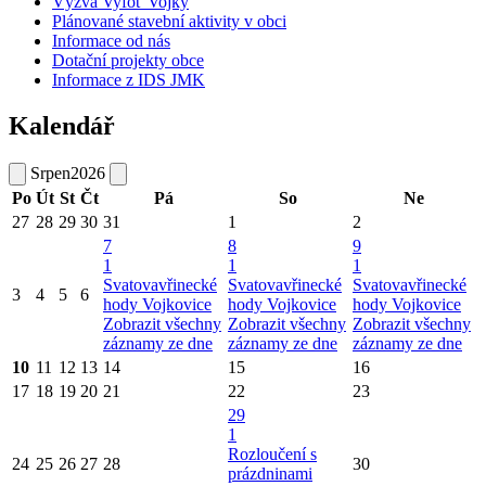
Výzva Vyfoť Vojky
Plánované stavební aktivity v obci
Informace od nás
Dotační projekty obce
Informace z IDS JMK
Kalendář
Srpen
2026
Po
Út
St
Čt
Pá
So
Ne
27
28
29
30
31
1
2
7
8
9
1
1
1
Svatovavřinecké
Svatovavřinecké
Svatovavřinecké
3
4
5
6
hody Vojkovice
hody Vojkovice
hody Vojkovice
Zobrazit všechny
Zobrazit všechny
Zobrazit všechny
záznamy ze dne
záznamy ze dne
záznamy ze dne
10
11
12
13
14
15
16
17
18
19
20
21
22
23
29
1
Rozloučení s
24
25
26
27
28
30
prázdninami