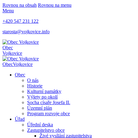
Rovnou na obsah
Rovnou na menu
Menu
+420 547 231 122
starosta@vojkovice.info
Obec
Vojkovice
Obec
Vojkovice
Obec
O nás
Historie
Kulturní památky
Výlety po okolí
Socha císaře Josefa II.
Územní plán
Program rozvoje obce
Úřad
Úřední deska
Zastupitelstvo obce
Živé vysílání zastupitelstva