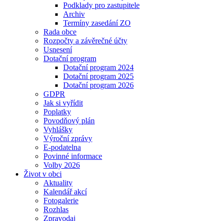
Podklady pro zastupitele
Archiv
Termíny zasedání ZO
Rada obce
Rozpočty a závěrečné účty
Usnesení
Dotační program
Dotační program 2024
Dotační program 2025
Dotační program 2026
GDPR
Jak si vyřídit
Poplatky
Povodňový plán
Vyhlášky
Výroční zprávy
E-podatelna
Povinné informace
Volby 2026
Život v obci
Aktuality
Kalendář akcí
Fotogalerie
Rozhlas
Zpravodaj