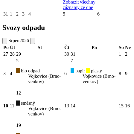
Zobrazit všechny
záznamy ze dne
31
1
2
3
4
5
6
Svozy odpadu
Srpen
2026
Po
Út
St
Čt
Pá
So
Ne
27
28
29
30
31
1
2
5
7
bio odpad
papír
plasty
3
4
6
8
9
Vojkovice (Brno-
Vojkovice (Brno-
venkov)
venkov)
12
směsný
10
11
13
14
15
16
Vojkovice (Brno-
venkov)
19