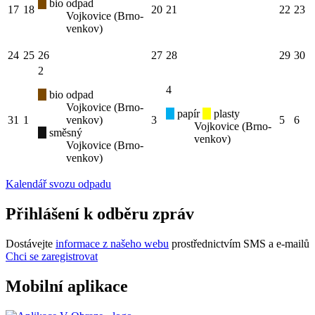
bio odpad
17
18
20
21
22
23
Vojkovice (Brno-
venkov)
24
25
26
27
28
29
30
2
4
bio odpad
Vojkovice (Brno-
papír
plasty
31
1
venkov)
3
5
6
Vojkovice (Brno-
směsný
venkov)
Vojkovice (Brno-
venkov)
Kalendář svozu odpadu
Přihlášení k odběru zpráv
Dostávejte
informace z našeho webu
prostřednictvím SMS a e-mailů
Chci se zaregistrovat
Mobilní aplikace