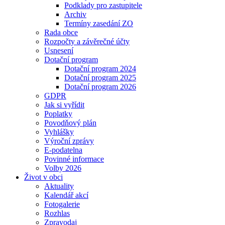
Podklady pro zastupitele
Archiv
Termíny zasedání ZO
Rada obce
Rozpočty a závěrečné účty
Usnesení
Dotační program
Dotační program 2024
Dotační program 2025
Dotační program 2026
GDPR
Jak si vyřídit
Poplatky
Povodňový plán
Vyhlášky
Výroční zprávy
E-podatelna
Povinné informace
Volby 2026
Život v obci
Aktuality
Kalendář akcí
Fotogalerie
Rozhlas
Zpravodaj