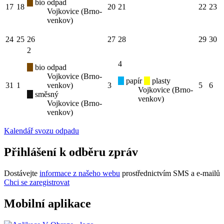
bio odpad
17
18
20
21
22
23
Vojkovice (Brno-
venkov)
24
25
26
27
28
29
30
2
4
bio odpad
Vojkovice (Brno-
papír
plasty
31
1
venkov)
3
5
6
Vojkovice (Brno-
směsný
venkov)
Vojkovice (Brno-
venkov)
Kalendář svozu odpadu
Přihlášení k odběru zpráv
Dostávejte
informace z našeho webu
prostřednictvím SMS a e-mailů
Chci se zaregistrovat
Mobilní aplikace