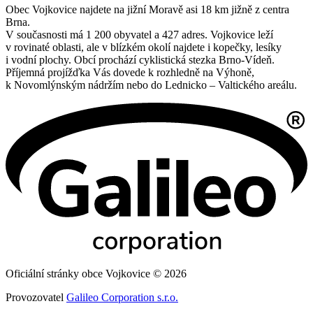
Obec Vojkovice najdete na jižní Moravě asi 18 km jižně z centra
Brna.
V současnosti má 1 200 obyvatel a 427 adres. Vojkovice leží
v rovinaté oblasti, ale v blízkém okolí najdete i kopečky, lesíky
i vodní plochy. Obcí prochází cyklistická stezka Brno-Vídeň.
Příjemná projížďka Vás dovede k rozhledně na Výhoně,
k Novomlýnským nádržím nebo do Lednicko – Valtického areálu.
Oficiální stránky obce Vojkovice © 2026
Provozovatel
Galileo Corporation s.r.o.