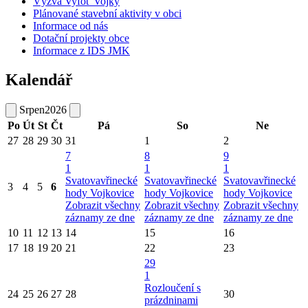
Výzva Vyfoť Vojky
Plánované stavební aktivity v obci
Informace od nás
Dotační projekty obce
Informace z IDS JMK
Kalendář
Srpen
2026
Po
Út
St
Čt
Pá
So
Ne
27
28
29
30
31
1
2
7
8
9
1
1
1
Svatovavřinecké
Svatovavřinecké
Svatovavřinecké
3
4
5
6
hody Vojkovice
hody Vojkovice
hody Vojkovice
Zobrazit všechny
Zobrazit všechny
Zobrazit všechny
záznamy ze dne
záznamy ze dne
záznamy ze dne
10
11
12
13
14
15
16
17
18
19
20
21
22
23
29
1
Rozloučení s
24
25
26
27
28
30
prázdninami