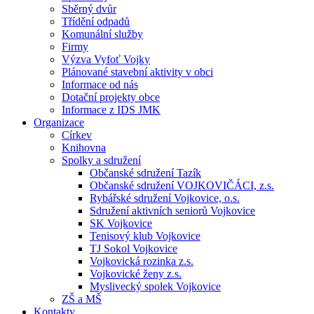
Sběrný dvůr
Třídění odpadů
Komunální služby
Firmy
Výzva Vyfoť Vojky
Plánované stavební aktivity v obci
Informace od nás
Dotační projekty obce
Informace z IDS JMK
Organizace
Církev
Knihovna
Spolky a sdružení
Občanské sdružení Tazík
Občanské sdružení VOJKOVIČÁCI, z.s.
Rybářské sdružení Vojkovice, o.s.
Sdružení aktivních seniorů Vojkovice
SK Vojkovice
Tenisový klub Vojkovice
TJ Sokol Vojkovice
Vojkovická rozinka z.s.
Vojkovické ženy z.s.
Myslivecký spolek Vojkovice
ZŠ a MŠ
Kontakty