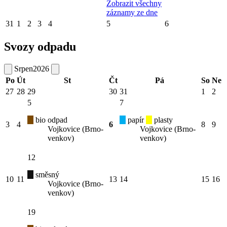
Zobrazit všechny
záznamy ze dne
31
1
2
3
4
5
6
Svozy odpadu
Srpen
2026
Po
Út
St
Čt
Pá
So
Ne
27
28
29
30
31
1
2
5
7
bio odpad
papír
plasty
3
4
6
8
9
Vojkovice (Brno-
Vojkovice (Brno-
venkov)
venkov)
12
směsný
10
11
13
14
15
16
Vojkovice (Brno-
venkov)
19