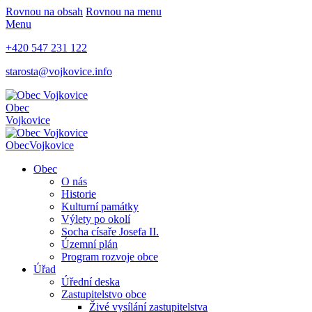
Rovnou na obsah
Rovnou na menu
Menu
+420 547 231 122
starosta@vojkovice.info
Obec
Vojkovice
Obec
Vojkovice
Obec
O nás
Historie
Kulturní památky
Výlety po okolí
Socha císaře Josefa II.
Územní plán
Program rozvoje obce
Úřad
Úřední deska
Zastupitelstvo obce
Živé vysílání zastupitelstva