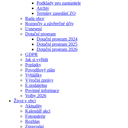
Podklady pro zastupitele
Archiv
Termíny zasedání ZO
Rada obce
Rozpočty a závěrečné účty
Usnesení
Dotační program
Dotační program 2024
Dotační program 2025
Dotační program 2026
GDPR
Jak si vyřídit
Poplatky
Povodňový plán
Vyhlášky
Výroční zprávy
E-podatelna
Povinné informace
Volby 2026
Život v obci
Aktuality
Kalendář akcí
Fotogalerie
Rozhlas
Zpravodaj