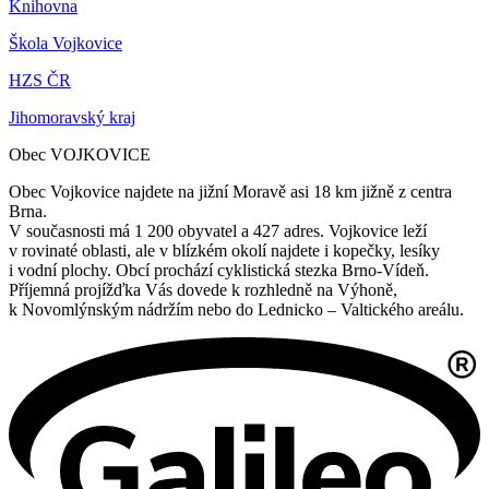
Knihovna
Škola Vojkovice
HZS ČR
Jihomoravský kraj
Obec VOJKOVICE
Obec Vojkovice najdete na jižní Moravě asi 18 km jižně z centra
Brna.
V současnosti má 1 200 obyvatel a 427 adres. Vojkovice leží
v rovinaté oblasti, ale v blízkém okolí najdete i kopečky, lesíky
i vodní plochy. Obcí prochází cyklistická stezka Brno-Vídeň.
Příjemná projížďka Vás dovede k rozhledně na Výhoně,
k Novomlýnským nádržím nebo do Lednicko – Valtického areálu.