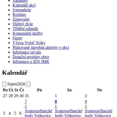
Aktuality
Kalendář akcí
Fotogalerie
Rozhlas
Zpravodaj
Sběrný dvůr
Třídění odpadů
Komunální služby
Firmy
Výzva Vyfoť Vojky
Plánované stavební aktivity v obci
Informace od nás
Dotační projekty obce
Informace z IDS JMK
Kalendář
Srpen
2026
Po
Út
St
Čt
Pá
So
Ne
27
28
29
30
31
1
2
7
8
9
1
1
1
Svatovavřinecké
Svatovavřinecké
Svatovavřinecké
3
4
5
6
hody Vojkovice
hody Vojkovice
hody Vojkovice