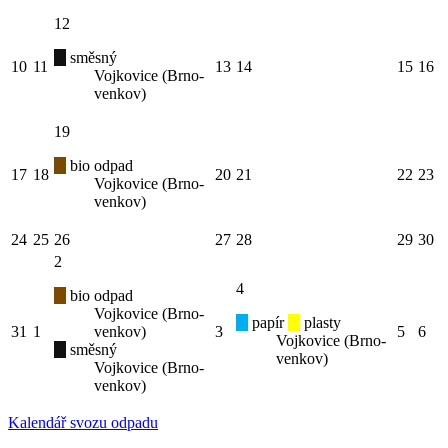
12
směsný
10
11
13
14
15
16
Vojkovice (Brno-
venkov)
19
bio odpad
17
18
20
21
22
23
Vojkovice (Brno-
venkov)
24
25
26
27
28
29
30
2
4
bio odpad
Vojkovice (Brno-
papír
plasty
31
1
venkov)
3
5
6
Vojkovice (Brno-
směsný
venkov)
Vojkovice (Brno-
venkov)
Kalendář svozu odpadu