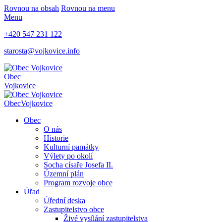
Rovnou na obsah
Rovnou na menu
Menu
+420 547 231 122
starosta@vojkovice.info
Obec
Vojkovice
Obec
Vojkovice
Obec
O nás
Historie
Kulturní památky
Výlety po okolí
Socha císaře Josefa II.
Územní plán
Program rozvoje obce
Úřad
Úřední deska
Zastupitelstvo obce
Živé vysílání zastupitelstva