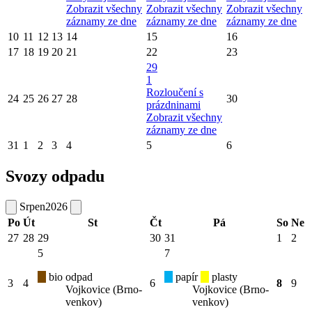
Zobrazit všechny
Zobrazit všechny
Zobrazit všechny
záznamy ze dne
záznamy ze dne
záznamy ze dne
10
11
12
13
14
15
16
17
18
19
20
21
22
23
29
1
Rozloučení s
24
25
26
27
28
30
prázdninami
Zobrazit všechny
záznamy ze dne
31
1
2
3
4
5
6
Svozy odpadu
Srpen
2026
Po
Út
St
Čt
Pá
So
Ne
27
28
29
30
31
1
2
5
7
bio odpad
papír
plasty
3
4
6
8
9
Vojkovice (Brno-
Vojkovice (Brno-
venkov)
venkov)