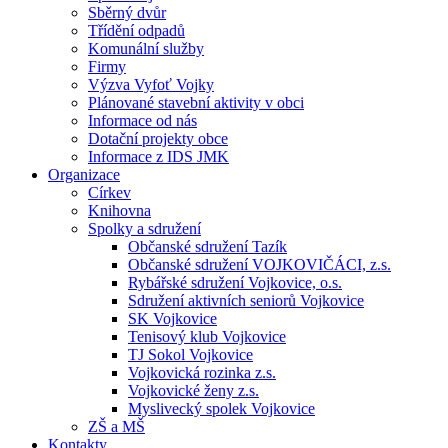
Sběrný dvůr
Třídění odpadů
Komunální služby
Firmy
Výzva Vyfoť Vojky
Plánované stavební aktivity v obci
Informace od nás
Dotační projekty obce
Informace z IDS JMK
Organizace
Církev
Knihovna
Spolky a sdružení
Občanské sdružení Tazík
Občanské sdružení VOJKOVIČÁCI, z.s.
Rybářské sdružení Vojkovice, o.s.
Sdružení aktivních seniorů Vojkovice
SK Vojkovice
Tenisový klub Vojkovice
TJ Sokol Vojkovice
Vojkovická rozinka z.s.
Vojkovické ženy z.s.
Myslivecký spolek Vojkovice
ZŠ a MŠ
Kontakty