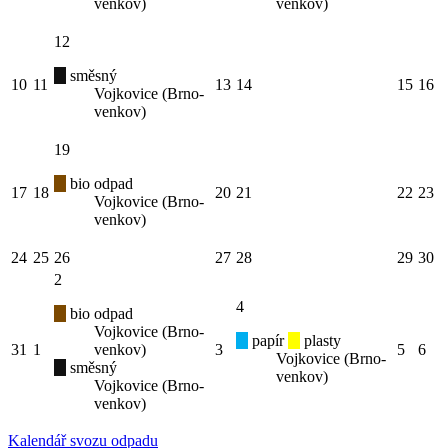
venkov)
venkov)
12
směsný
10
11
13
14
15
16
Vojkovice (Brno-
venkov)
19
bio odpad
17
18
20
21
22
23
Vojkovice (Brno-
venkov)
24
25
26
27
28
29
30
2
4
bio odpad
Vojkovice (Brno-
papír
plasty
31
1
venkov)
3
5
6
Vojkovice (Brno-
směsný
venkov)
Vojkovice (Brno-
venkov)
Kalendář svozu odpadu