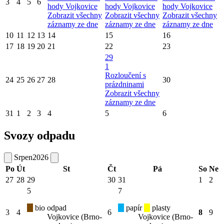
3
4
5
6
hody Vojkovice
hody Vojkovice
hody Vojkovice
Zobrazit všechny
Zobrazit všechny
Zobrazit všechny
záznamy ze dne
záznamy ze dne
záznamy ze dne
10
11
12
13
14
15
16
17
18
19
20
21
22
23
29
1
Rozloučení s
24
25
26
27
28
30
prázdninami
Zobrazit všechny
záznamy ze dne
31
1
2
3
4
5
6
Svozy odpadu
Srpen
2026
Po
Út
St
Čt
Pá
So
Ne
27
28
29
30
31
1
2
5
7
bio odpad
papír
plasty
3
4
6
8
9
Vojkovice (Brno-
Vojkovice (Brno-