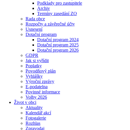
Podklady pro zastupitele
Archiv
Termíny zasedání ZO
Rada obce
Rozpočty a závěrečné účty
Usnesení
Dotační program
Dotační program 2024
Dotační program 2025
Dotační program 2026
GDPR
Jak si vyřídit
Poplatky
Povodňový plán
Vyhlášky
Výroční zprávy
E-podatelna
Povinné informace
Volby 2026
Život v obci
Aktuality
Kalendář akcí
Fotogalerie
Rozhlas
Zpravodaj