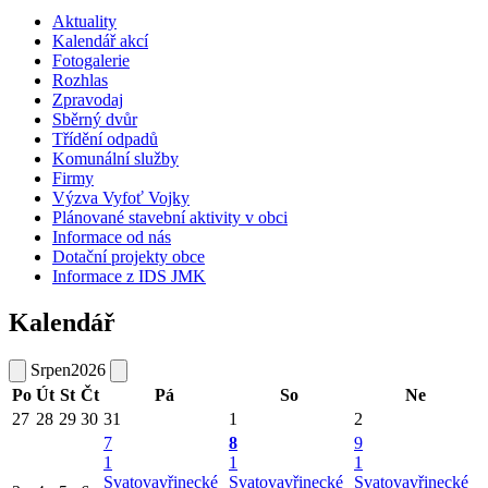
Aktuality
Kalendář akcí
Fotogalerie
Rozhlas
Zpravodaj
Sběrný dvůr
Třídění odpadů
Komunální služby
Firmy
Výzva Vyfoť Vojky
Plánované stavební aktivity v obci
Informace od nás
Dotační projekty obce
Informace z IDS JMK
Kalendář
Srpen
2026
Po
Út
St
Čt
Pá
So
Ne
27
28
29
30
31
1
2
7
8
9
1
1
1
Svatovavřinecké
Svatovavřinecké
Svatovavřinecké