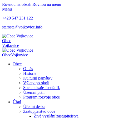
Rovnou na obsah
Rovnou na menu
Menu
+420 547 231 122
starosta@vojkovice.info
Obec
Vojkovice
Obec
Vojkovice
Obec
O nás
Historie
Kulturní památky
Výlety po okolí
Socha císaře Josefa II.
Územní plán
Program rozvoje obce
Úřad
Úřední deska
Zastupitelstvo obce
Živé vysílání zastupitelstva