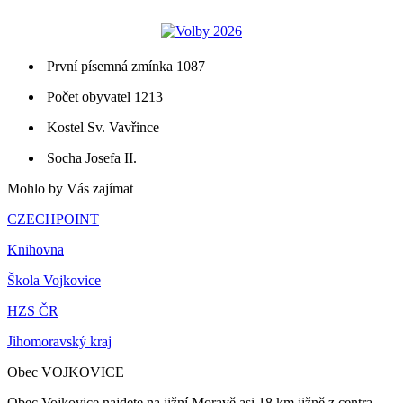
První písemná zmínka 1087
Počet obyvatel 1213
Kostel Sv. Vavřince
Socha Josefa II.
Mohlo by Vás zajímat
CZECHPOINT
Knihovna
Škola Vojkovice
HZS ČR
Jihomoravský kraj
Obec VOJKOVICE
Obec Vojkovice najdete na jižní Moravě asi 18 km jižně z centra