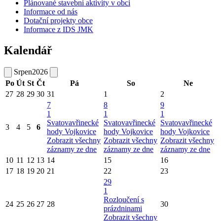
Plánované stavební aktivity v obci
Informace od nás
Dotační projekty obce
Informace z IDS JMK
Kalendář
Srpen
2026
Po
Út
St
Čt
Pá
So
Ne
27
28
29
30
31
1
2
7
8
9
1
1
1
Svatovavřinecké
Svatovavřinecké
Svatovavřinecké
3
4
5
6
hody Vojkovice
hody Vojkovice
hody Vojkovice
Zobrazit všechny
Zobrazit všechny
Zobrazit všechny
záznamy ze dne
záznamy ze dne
záznamy ze dne
10
11
12
13
14
15
16
17
18
19
20
21
22
23
29
1
Rozloučení s
24
25
26
27
28
30
prázdninami
Zobrazit všechny