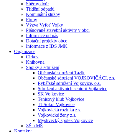
Sběrný dvůr
Třídění odpadů
Komunální služby
Firmy
Výzva Vyfoť Vojky
Plánované stavební aktivity v obci
Informace od nás
Dotační projekty obce
Informace z IDS JMK
Organizace
Církev
Knihovna
Spolky a sdružení
Občanské sdružení Tazík
Občanské sdružení VOJKOVIČÁCI, z.s.
Rybářské sdružení Vojkovice, o.s.
Sdružení aktivních seniorů Vojkovice
SK Vojkovice
Tenisový klub Vojkovice
TJ Sokol Vojkovice
Vojkovická rozinka z.s.
Vojkovické ženy z.s.
Myslivecký spolek Vojkovice
ZŠ a MŠ
Kontakty