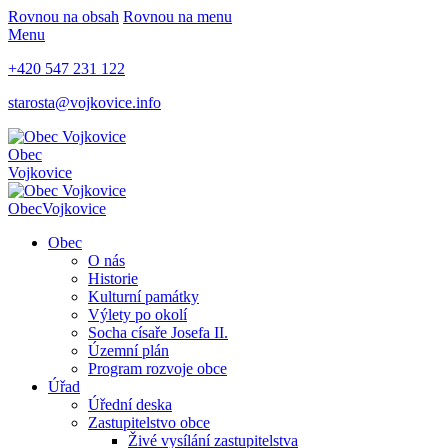
Rovnou na obsah
Rovnou na menu
Menu
+420 547 231 122
starosta@vojkovice.info
Obec
Vojkovice
Obec
Vojkovice
Obec
O nás
Historie
Kulturní památky
Výlety po okolí
Socha císaře Josefa II.
Územní plán
Program rozvoje obce
Úřad
Úřední deska
Zastupitelstvo obce
Živé vysílání zastupitelstva