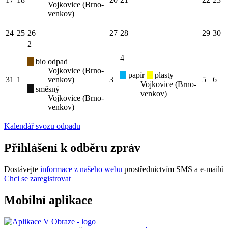
Vojkovice (Brno-
venkov)
24
25
26
27
28
29
30
2
4
bio odpad
Vojkovice (Brno-
papír
plasty
31
1
venkov)
3
5
6
Vojkovice (Brno-
směsný
venkov)
Vojkovice (Brno-
venkov)
Kalendář svozu odpadu
Přihlášení k odběru zpráv
Dostávejte
informace z našeho webu
prostřednictvím SMS a e-mailů
Chci se zaregistrovat
Mobilní aplikace