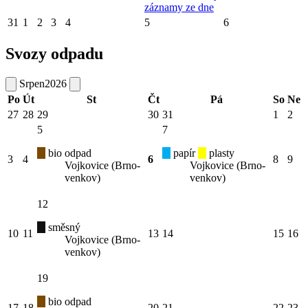
záznamy ze dne
31
1
2
3
4
5
6
Svozy odpadu
Srpen
2026
Po
Út
St
Čt
Pá
So
Ne
27
28
29
30
31
1
2
5
7
bio odpad
papír
plasty
3
4
6
8
9
Vojkovice (Brno-
Vojkovice (Brno-
venkov)
venkov)
12
směsný
10
11
13
14
15
16
Vojkovice (Brno-
venkov)
19
bio odpad
17
18
20
21
22
23