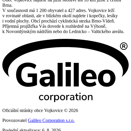
Brna.
V současnosti má 1 200 obyvatel a 427 adres. Vojkovice leží
v rovinaté oblasti, ale v blízkém okolí najdete i kopečky, lesíky
i vodní plochy. Obcí prochází cyklistická stezka Brno-Vídeň.
Příjemná projížďka Vás dovede k rozhledně na Výhoně,
k Novomlýnským nádržím nebo do Lednicko – Valtického areálu.
Oficiální stránky obce Vojkovice © 2026
Provozovatel
Galileo Corporation s.r.o.
Poslední aktualizace: 6. 8. 2026