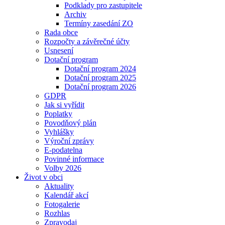
Podklady pro zastupitele
Archiv
Termíny zasedání ZO
Rada obce
Rozpočty a závěrečné účty
Usnesení
Dotační program
Dotační program 2024
Dotační program 2025
Dotační program 2026
GDPR
Jak si vyřídit
Poplatky
Povodňový plán
Vyhlášky
Výroční zprávy
E-podatelna
Povinné informace
Volby 2026
Život v obci
Aktuality
Kalendář akcí
Fotogalerie
Rozhlas
Zpravodaj