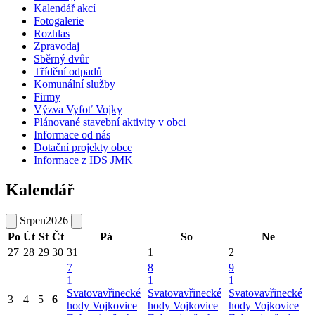
Kalendář akcí
Fotogalerie
Rozhlas
Zpravodaj
Sběrný dvůr
Třídění odpadů
Komunální služby
Firmy
Výzva Vyfoť Vojky
Plánované stavební aktivity v obci
Informace od nás
Dotační projekty obce
Informace z IDS JMK
Kalendář
Srpen
2026
Po
Út
St
Čt
Pá
So
Ne
27
28
29
30
31
1
2
7
8
9
1
1
1
Svatovavřinecké
Svatovavřinecké
Svatovavřinecké
3
4
5
6
hody Vojkovice
hody Vojkovice
hody Vojkovice