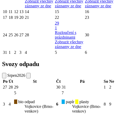
Zobrazit všechny
Zobrazit všechny
Zobrazit všechny
záznamy ze dne
záznamy ze dne
záznamy ze dne
10
11
12
13
14
15
16
17
18
19
20
21
22
23
29
1
Rozloučení s
24
25
26
27
28
30
prázdninami
Zobrazit všechny
záznamy ze dne
31
1
2
3
4
5
6
Svozy odpadu
Srpen
2026
Po
Út
St
Čt
Pá
So
Ne
27
28
29
30
31
1
2
5
7
bio odpad
papír
plasty
3
4
6
8
9
Vojkovice (Brno-
Vojkovice (Brno-
venkov)
venkov)