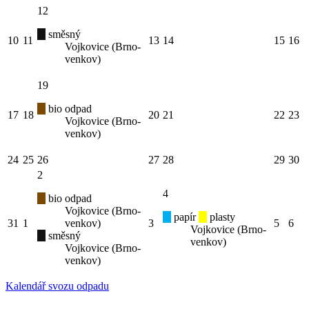
12
směsný
10
11
13
14
15
16
Vojkovice (Brno-
venkov)
19
bio odpad
17
18
20
21
22
23
Vojkovice (Brno-
venkov)
24
25
26
27
28
29
30
2
4
bio odpad
Vojkovice (Brno-
papír
plasty
31
1
venkov)
3
5
6
Vojkovice (Brno-
směsný
venkov)
Vojkovice (Brno-
venkov)
Kalendář svozu odpadu