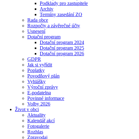
Podklady pro zastupitele
Archiv
Termíny zasedání ZO
Rada obce
Rozpočty a závěrečné účty
Usnesení
Dotační program
Dotační program 2024
Dotační program 2025
Dotační program 2026
GDPR
Jak si vyřídit
Poplatky
Povodňový plán
Vyhlášky
Výroční zprávy
E-podatelna
Povinné informace
Volby 2026
Život v obci
Aktuality
Kalendář akcí
Fotogalerie
Rozhlas
Zpravodaj