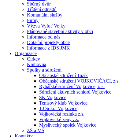
Sběrný dvůr
Třídění odpadů
Komunální služby
Firmy
Výzva Vyfoť Vojky
Plánované stavební aktivity v obci
Informace od nás
Dotační projekty obce
Informace z IDS JMK
Organizace
Církev
Knihovna
Spolky a sdružení
Občanské sdružení Tazík
Občanské sdružení VOJKOVIČÁCI, z.s.
Rybářské sdružení Vojkovice, o.s.
Sdružení aktivních seniorů Vojkovice
SK Vojkovice
Tenisový klub Vojkovice
TJ Sokol Vojkovice
Vojkovická rozinka z.s.
Vojkovické ženy z.s.
Myslivecký spolek Vojkovice
ZŠ a MŠ
Kontakty