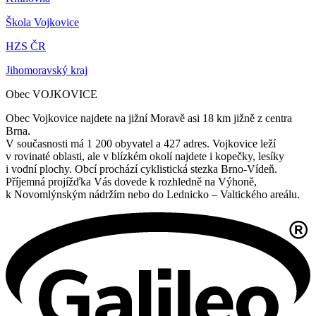
Škola Vojkovice
HZS ČR
Jihomoravský kraj
Obec VOJKOVICE
Obec Vojkovice najdete na jižní Moravě asi 18 km jižně z centra
Brna.
V současnosti má 1 200 obyvatel a 427 adres. Vojkovice leží
v rovinaté oblasti, ale v blízkém okolí najdete i kopečky, lesíky
i vodní plochy. Obcí prochází cyklistická stezka Brno-Vídeň.
Příjemná projížďka Vás dovede k rozhledně na Výhoně,
k Novomlýnským nádržím nebo do Lednicko – Valtického areálu.