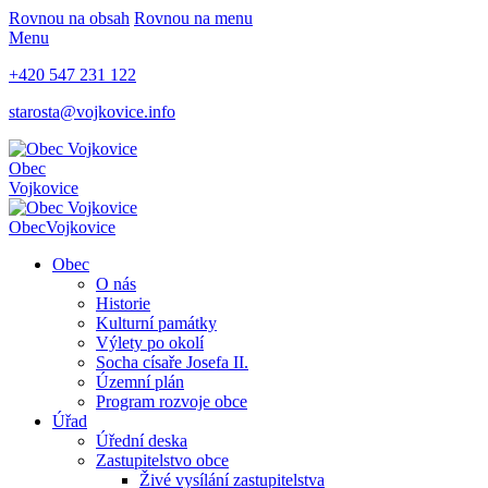
Rovnou na obsah
Rovnou na menu
Menu
+420 547 231 122
starosta@vojkovice.info
Obec
Vojkovice
Obec
Vojkovice
Obec
O nás
Historie
Kulturní památky
Výlety po okolí
Socha císaře Josefa II.
Územní plán
Program rozvoje obce
Úřad
Úřední deska
Zastupitelstvo obce
Živé vysílání zastupitelstva