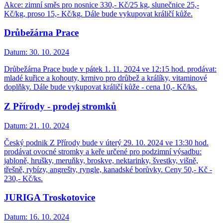
Akce: zimní směs pro nosnice 330,- Kč/25 kg, slunečnice 25,-
Kč/kg, proso 15,- Kč/kg. Dále bude vykupovat králičí kůže.
Drůbežárna Prace
Datum:
30. 10. 2024
Drůbežárna Prace bude v pátek 1. 11. 2024 ve 12:15 hod. prodávat:
mladé kuřice a kohouty, krmivo pro drůbež a králíky, vitaminové
doplňky. Dále bude vykupovat králičí kůže - cena 10,- Kč/ks.
Z Přírody - prodej stromků
Datum:
21. 10. 2024
Český podnik Z Přírody bude v úterý 29. 10. 2024 ve 13:30 hod.
prodávat ovocné stromky a keře určené pro podzimní výsadbu:
jabloně, hrušky, meruňky, broskve, nektarinky, švestky, višně,
třešně, rybízy, angrešty, ryngle, kanadské borůvky. Ceny 50,- Kč -
230,- Kč/ks.
JURIGA Troskotovice
Datum:
16. 10. 2024