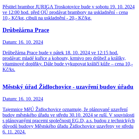
Pěstitel brambor JURIGA Troskotovice bude v sobotu 19. 10. 2024
ve 12:00 hod. před OÚ prodávat brambory na uskladnění - cena
10,- Kč/kg, cibuli na uskladnění - 20,- Kč/kg.
Drůbežárna Prace
Datum:
16. 10. 2024
Drůbežárna Prace bude v pátek 18. 10. 2024 ve 12:15 hod.
prodávat: mladé kuřice a kohouty, krmivo pro drůbež a králíky,
vitaminové doplňky. Dále bude vykupovat králičí kůže – cena 10,-
Kč/ks.
Městský úřad Židlochovice - uzavření budov úřadu
Datum:
16. 10. 2024
Tajemnice MěÚ Židlochovice oznamuje, že plánované uzavření
budov městského úřadu ve středu 30.10. 2024 se ruší. V souvislosti
s plánovanými pracemi společnosti EG.D, a.s. budou z technických
důvodů budovy Městského úřadu Židlochovice uzavřeny ve středu
6. 11. 2024.