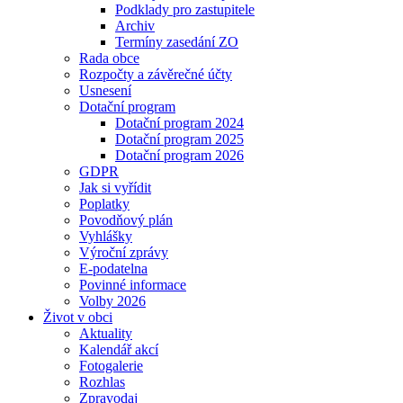
Podklady pro zastupitele
Archiv
Termíny zasedání ZO
Rada obce
Rozpočty a závěrečné účty
Usnesení
Dotační program
Dotační program 2024
Dotační program 2025
Dotační program 2026
GDPR
Jak si vyřídit
Poplatky
Povodňový plán
Vyhlášky
Výroční zprávy
E-podatelna
Povinné informace
Volby 2026
Život v obci
Aktuality
Kalendář akcí
Fotogalerie
Rozhlas
Zpravodaj