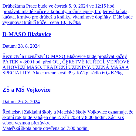
Drůbežárna Prace bude ve čtvrtek 5. 9. 2024 ve 12:15 hod.
prodávat: mladé kuřice a kohouty, roční slepice, brojlerová kuřata,
káčata, krmivo pro drůbež a králíky, vitamínové doplňky. Dále bude
vykupovat králičí kůže - cena 10,- Kč/ks.
D-MASO Blažovice
Datum:
28. 8. 2024
Řeznictví a uzenářství D-MASO Blažovice bude prodávat každý
PÁTEK v 8:00 hod. před OÚ, ČERSTVÉ KUŘECÍ, VEPŘOVÉ
A HOVĚZÍ MASO, TRADIČNÍ UZENINY, UZENÁ MASA A
SPECIALITY. Akce: uzené kosti 39,- Kč/kg, sádlo 60,- Kč/kg.
ZŠ a MŠ Vojkovice
Datum:
26. 8. 2024
Ředitelství Základní školy a Mateřské školy Vojkovice oznamuje, že
školní rok bude zahájen dne 2. září 2024 v 8:00 hodin. Žáci si s
sebou vezmou přezůvky.
Mateřská škola bude otevřena od 7:00 hodin.