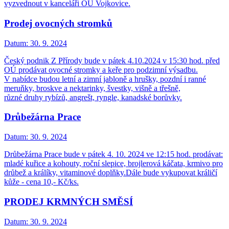
vyzvednout v kanceláři OÚ Vojkovice.
Prodej ovocných stromků
Datum:
30. 9. 2024
Český podnik Z Přírody bude v pátek 4.10.2024 v 15:30 hod. před
OÚ prodávat ovocné stromky a keře pro podzimní výsadbu.
V nabídce budou letní a zimní jabloně a hrušky, pozdní i ranné
meruňky, broskve a nektarinky, švestky, višně a třešně,
různé druhy rybízů, angrešt, ryngle, kanadské borůvky.
Drůbežárna Prace
Datum:
30. 9. 2024
Drůbežárna Prace bude v pátek 4. 10. 2024 ve 12:15 hod. prodávat:
mladé kuřice a kohouty, roční slepice, brojlerová káčata, krmivo pro
drůbež a králíky, vitaminové doplňky.Dále bude vykupovat králičí
kůže - cena 10,- Kč/ks.
PRODEJ KRMNÝCH SMĚSÍ
Datum:
30. 9. 2024