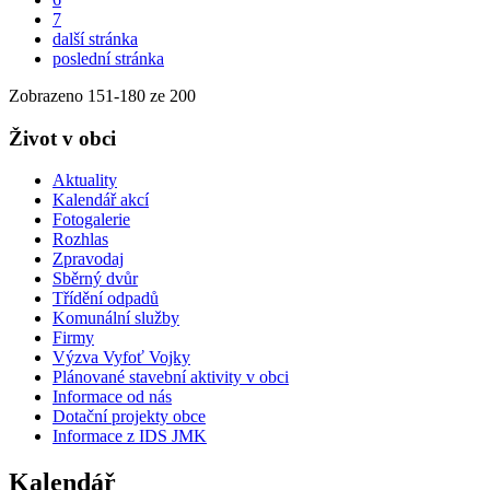
7
další stránka
poslední stránka
Zobrazeno
151
-
180
ze 200
Život v obci
Aktuality
Kalendář akcí
Fotogalerie
Rozhlas
Zpravodaj
Sběrný dvůr
Třídění odpadů
Komunální služby
Firmy
Výzva Vyfoť Vojky
Plánované stavební aktivity v obci
Informace od nás
Dotační projekty obce
Informace z IDS JMK
Kalendář