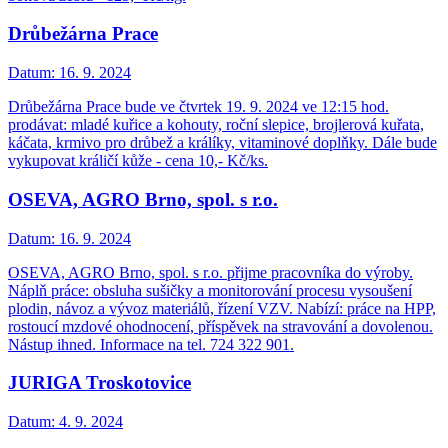
Drůbežárna Prace
Datum:
16. 9. 2024
Drůbežárna Prace bude ve čtvrtek 19. 9. 2024 ve 12:15 hod.
prodávat: mladé kuřice a kohouty, roční slepice, brojlerová kuřata,
káčata, krmivo pro drůbež a králíky, vitaminové doplňky. Dále bude
vykupovat králičí kůže - cena 10,- Kč/ks.
OSEVA, AGRO Brno, spol. s r.o.
Datum:
16. 9. 2024
OSEVA, AGRO Brno, spol. s r.o. přijme pracovníka do výroby.
Náplň práce: obsluha sušičky a monitorování procesu vysoušení
plodin, návoz a vývoz materiálů, řízení VZV. Nabízí: práce na HPP,
rostoucí mzdové ohodnocení, příspěvek na stravování a dovolenou.
Nástup ihned. Informace na tel. 724 322 901.
JURIGA Troskotovice
Datum:
4. 9. 2024