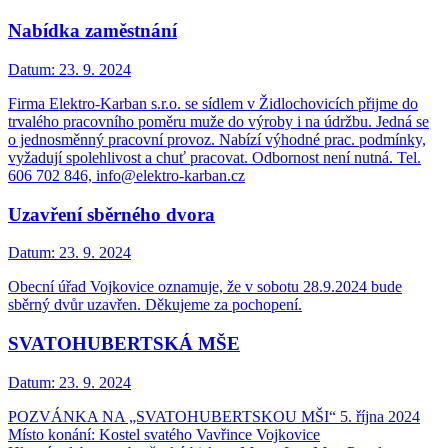
Nabídka zaměstnání
Datum:
23. 9. 2024
Firma Elektro-Karban s.r.o. se sídlem v Židlochovicích přijme do
trvalého pracovního poměru muže do výroby i na údržbu. Jedná se
o jednosměnný pracovní provoz. Nabízí výhodné prac. podmínky,
vyžadují spolehlivost a chuť pracovat. Odbornost není nutná. Tel.
606 702 846, info@elektro-karban.cz
Uzavření sběrného dvora
Datum:
23. 9. 2024
Obecní úřad Vojkovice oznamuje, že v sobotu 28.9.2024 bude
sběrný dvůr uzavřen. Děkujeme za pochopení.
SVATOHUBERTSKÁ MŠE
Datum:
23. 9. 2024
POZVÁNKA NA „SVATOHUBERTSKOU MŠI“ 5. října 2024
Místo konání: Kostel svatého Vavřince Vojkovice