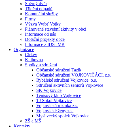
Sběrný dvůr
Třídění odpadů
Komunální služby
Firmy
Výzva Vyfoť Vojky
Plánované stavební aktivity v obci
Informace od nás
Dotační projekty obce
Informace z IDS JMK
Organizace
Církev
Knihovna
Spolky a sdružení
Občanské sdružení Tazík
Občanské sdružení VOJKOVIČÁCI, z.s.
Rybářské sdružení Vojkovice, o.s.
Sdružení aktivních seniorů Vojkovice
SK Vojkovice
Tenisový klub Vojkovice
TJ Sokol Vojkovice
Vojkovická rozinka z.s.
Vojkovické ženy z.s.
Myslivecký spolek Vojkovice
ZŠ a MŠ
Kontakty