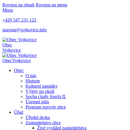
Rovnou na obsah
Rovnou na menu
Menu
+420 547 231 122
starosta@vojkovice.info
Obec
Vojkovice
Obec
Vojkovice
Obec
O nás
Historie
Kulturní památky
Výlety po okolí
Socha císaře Josefa II.
Územní plán
Program rozvoje obce
Úřad
Úřední deska
Zastupitelstvo obce
Živé vysílání zastupitelstva