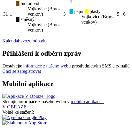
4
bio odpad
Vojkovice (Brno-
papír
plasty
31
1
venkov)
3
5
6
Vojkovice (Brno-
směsný
venkov)
Vojkovice (Brno-
venkov)
Kalendář svozu odpadu
Přihlášení k odběru zpráv
Dostávejte
informace z našeho webu
prostřednictvím SMS a e-mailů
Chci se zaregistrovat
Mobilní aplikace
Sledujte informace z našeho webu v
mobilní aplikaci –
V OBRAZE.
Volně ke stažení: