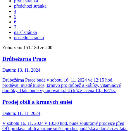
první stránka
předchozí stránka
4
5
6
7
další stránka
poslední stránka
Zobrazeno
151
-
180
ze 200
Drůbežárna Prace
Datum:
13. 11. 2024
Drůbežárna Prace bude v sobotu 16. 11. 2024 ve 12:15 hod.
prodávat: mladé kuřice, krmivo pro drůbež a králíky, vitaminové
doplňky. Dále bude vykupovat králičí kůže - cena 10,- Kč/ks.
Prodej obilí a krmných směsí
Datum:
11. 11. 2024
V sobotu 16. 11. 2024 v 10:30 hod. bude soukromý prodejce před
OÚ prodávat obilí a krmné směsi pro hospodářská a domácí zvířata.