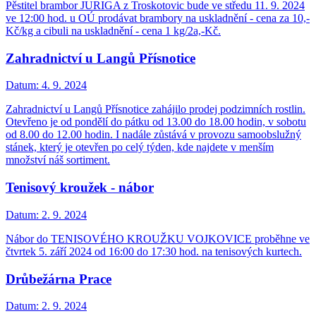
Pěstitel brambor JURIGA z Troskotovic bude ve středu 11. 9. 2024
ve 12:00 hod. u OÚ prodávat brambory na uskladnění - cena za 10,-
Kč/kg a cibuli na uskladnění - cena 1 kg/2a,-Kč.
Zahradnictví u Langů Přísnotice
Datum:
4. 9. 2024
Zahradnictví u Langů Přísnotice zahájilo prodej podzimních rostlin.
Otevřeno je od pondělí do pátku od 13.00 do 18.00 hodin, v sobotu
od 8.00 do 12.00 hodin. I nadále zůstává v provozu samoobslužný
stánek, který je otevřen po celý týden, kde najdete v menším
množství náš sortiment.
Tenisový kroužek - nábor
Datum:
2. 9. 2024
Nábor do TENISOVÉHO KROUŽKU VOJKOVICE proběhne ve
čtvrtek 5. září 2024 od 16:00 do 17:30 hod. na tenisových kurtech.
Drůbežárna Prace
Datum:
2. 9. 2024