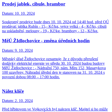
Prodej jablek, cibule, brambor
Datum:
10. 10. 2024
Soukromý prodejce bude dnes 10. 10. 2024 od 14:40 hod. před OÚ
prodávat: jablka Rubín - 15,- Kč/kg, vejce velká - 4,- Kč/ks, cibuli
na uskladnění, melouny - 19,- Kč/kg, brambory - 12,- Kč/kg.
MěÚ ŽIdlochovice - změna úředních hodin
Datum:
9. 10. 2024
Městský úřad Židlochovice oznamuje, že z důvodu přerušení
dodávky elektrické energie ve středu 30. 10. 2024 budou budovy
MěÚ Židlochovice : - Nádražní 750, nám. Míru 152, Masarykova
100 uzavřeny. Náhradní úřední den je stanoven na 31. 10. 2024 s
povozní dobou 08:00 – 17:00 hodin.
Nález klíče
Datum:
2. 10. 2024
Před hřbitovem ve Vojkovicích byl nalezen klíč. Majitel si ho může