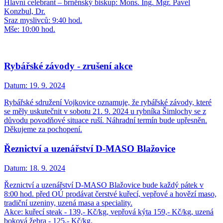
Hlavní celebrant – brněnský biskup: Mons. Ing. Mgr. Pavel
Konzbul, Dr.
Sraz myslivců: 9:40 hod.
Mše: 10:00 hod.
Rybářské závody - zrušení akce
Datum:
19. 9. 2024
Rybářské sdružení Vojkovice oznamuje, že rybářské závody, které
se měly uskutečnit v sobotu 21. 9. 2024 u rybníka Šimlochy se z
důvodu povodňové situace ruší. Náhradní termín bude upřesněn.
Děkujeme za pochopení.
Řeznictví a uzenářství D-MASO Blažovice
Datum:
18. 9. 2024
Řeznictví a uzenářství D-MASO Blažovice bude každý pátek v
8:00 hod. před OÚ prodávat čerstvé kuřecí, vepřové a hovězí maso,
tradiční uzeniny, uzená masa a speciality.
Akce: kuřecí steak - 139,- Kč/kg, vepřová kýta 159,- Kč/kg, uzená
boková žebra - 125,- Kč/kg.