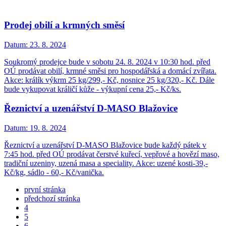
Prodej obilí a krmných směsí
Datum:
23. 8. 2024
Soukromý prodejce bude v sobotu 24. 8. 2024 v 10:30 hod. před
OÚ prodávat obilí, krmné směsi pro hospodářská a domácí zvířata.
Akce: králík výkrm 25 kg/299,- Kč, nosnice 25 kg/320,- Kč. Dále
bude vykupovat králičí kůže - výkupní cena 25,- Kč/ks.
Řeznictví a uzenářství D-MASO Blažovice
Datum:
19. 8. 2024
Řeznictví a uzenářství D-MASO Blažovice bude každý pátek v
7:45 hod. před OÚ prodávat čerstvé kuřecí, vepřové a hovězí maso,
tradiční uzeniny, uzená masa a speciality. Akce: uzené kosti-39,-
Kč/kg, sádlo - 60,- Kč/vanička.
první stránka
předchozí stránka
4
5
6