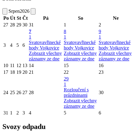
Srpen
2026
Po
Út
St
Čt
Pá
So
Ne
27
28
29
30
31
1
2
7
8
9
1
1
1
Svatovavřinecké
Svatovavřinecké
Svatovavřinecké
3
4
5
6
hody Vojkovice
hody Vojkovice
hody Vojkovice
Zobrazit všechny
Zobrazit všechny
Zobrazit všechny
záznamy ze dne
záznamy ze dne
záznamy ze dne
10
11
12
13
14
15
16
17
18
19
20
21
22
23
29
1
Rozloučení s
24
25
26
27
28
30
prázdninami
Zobrazit všechny
záznamy ze dne
31
1
2
3
4
5
6
Svozy odpadu