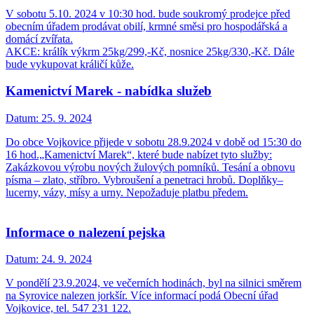
V sobotu 5.10. 2024 v 10:30 hod. bude soukromý prodejce před
obecním úřadem prodávat obilí, krmné směsi pro hospodářská a
domácí zvířata.
AKCE: králík výkrm 25kg/299,-Kč, nosnice 25kg/330,-Kč. Dále
bude vykupovat králičí kůže.
Kamenictví Marek - nabídka služeb
Datum:
25. 9. 2024
Do obce Vojkovice přijede v sobotu 28.9.2024 v době od 15:30 do
16 hod.„Kamenictví Marek“, které bude nabízet tyto služby:
Zakázkovou výrobu nových žulových pomníků. Tesání a obnovu
písma – zlato, stříbro. Vybroušení a penetraci hrobů. Doplňky–
lucerny, vázy, mísy a urny. Nepožaduje platbu předem.
Informace o nalezení pejska
Datum:
24. 9. 2024
V pondělí 23.9.2024, ve večerních hodinách, byl na silnici směrem
na Syrovice nalezen jorkšír. Více informací podá Obecní úřad
Vojkovice, tel. 547 231 122.