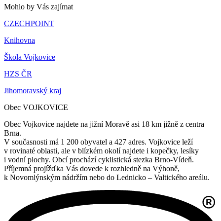
Mohlo by Vás zajímat
CZECHPOINT
Knihovna
Škola Vojkovice
HZS ČR
Jihomoravský kraj
Obec VOJKOVICE
Obec Vojkovice najdete na jižní Moravě asi 18 km jižně z centra
Brna.
V současnosti má 1 200 obyvatel a 427 adres. Vojkovice leží
v rovinaté oblasti, ale v blízkém okolí najdete i kopečky, lesíky
i vodní plochy. Obcí prochází cyklistická stezka Brno-Vídeň.
Příjemná projížďka Vás dovede k rozhledně na Výhoně,
k Novomlýnským nádržím nebo do Lednicko – Valtického areálu.