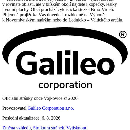
v rovinaté oblasti, ale v blízkém okolí najdete i kopečky, lesíky
i vodní plochy. Obcí prochází cyklistická stezka Brno-Vídeň.
Příjemná projížďka Vás dovede k rozhledně na Výhoně,
k Novomlýnským nádržím nebo do Lednicko – Valtického areálu.
Oficiální stránky obce Vojkovice © 2026
Provozovatel
Galileo Corporation s.r.o.
Poslední aktualizace: 6. 8. 2026
Změna vzhledu
,
Struktura stránek
,
Vytisknout