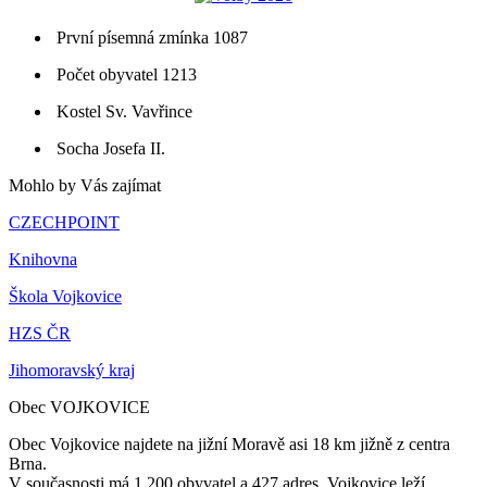
První písemná zmínka 1087
Počet obyvatel 1213
Kostel Sv. Vavřince
Socha Josefa II.
Mohlo by Vás zajímat
CZECHPOINT
Knihovna
Škola Vojkovice
HZS ČR
Jihomoravský kraj
Obec VOJKOVICE
Obec Vojkovice najdete na jižní Moravě asi 18 km jižně z centra
Brna.
V současnosti má 1 200 obyvatel a 427 adres. Vojkovice leží