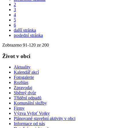
2
3
4
5
6
další stránka
poslední stránka
Zobrazeno
91
-
120
ze 200
Život v obci
Aktuality
Kalendář akcí
Fotogalerie
Rozhlas
Zpravodaj
Sběrný dvůr
Třídění odpadů
Komunální služby
Firmy
Výzva Vyfoť Vojky
Plánované stavební aktivity v obci
Informace od nás