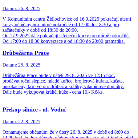
Datum:
26. 8. 2025
V Komunitním centru Židlochovice od 16.9.2025 pokračují úterní
kurzy němčiny pro mírně pokročilé od 17:00 do 18:30 a pro
začátečníky v době od 18:30 do 20:00.
Od 17.9.2025 dále pokračují středeční kurzy pro mírně pokročilé.
Od 17:00 do 18:30 konverzace a od 18:30 do 20:00 gramatika.
Drůbežárna Prace
Datum:
25. 8. 2025
Drůbežárna Prace bude v pátek 29. 8. 2025 ve 12:15 hod.
prodávat:roční slepice, mladé kuřice, brojlerová kuřata, káčata,
husokačeny, krmivo pro drůbež a králíky, vitamínové doplňky.
Dále bude vykupovat králičí kůže - cena 10,- Kč/ks.
Překop silnice - ul. Vodní
Datum:
22. 8. 2025
Oznamujeme občanům, že v úterý 26. 8. 2025 v době od 8:00 do
14:00 hod. bude z důvodu překopu komunikace v ulici Vodní, před