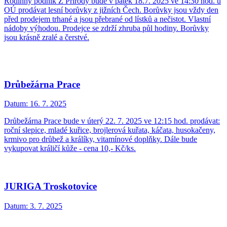
Rodinný podnik Z Přírody bude v pátek 18.7. 2025 ve 14:30 hod. u
OÚ prodávat lesní borůvky z jižních Čech. Borůvky jsou vždy den
před prodejem trhané a jsou přebrané od lístků a nečistot. Vlastní
nádoby výhodou. Prodejce se zdrží zhruba půl hodiny. Borůvky
jsou krásně zralé a čerstvé.
Drůbežárna Prace
Datum:
16. 7. 2025
Drůbežárna Prace bude v úterý 22. 7. 2025 ve 12:15 hod. prodávat:
roční slepice, mladé kuřice, brojlerová kuřata, káčata, husokačeny,
krmivo pro drůbež a králíky, vitamínové doplňky. Dále bude
vykupovat králičí kůže - cena 10,- Kč/ks.
JURIGA Troskotovice
Datum:
3. 7. 2025