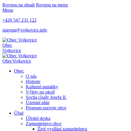
Rovnou na obsah
Rovnou na menu
Menu
+420 547 231 122
starosta@vojkovice.info
Obec
Vojkovice
Obec
Vojkovice
Obec
O nás
Historie
Kulturní památky
Výlety po okolí
Socha císaře Josefa II.
Územní plán
Program rozvoje obce
Úřad
Úřední deska
Zastupitelstvo obce
Živé vysílání zastupitelstva