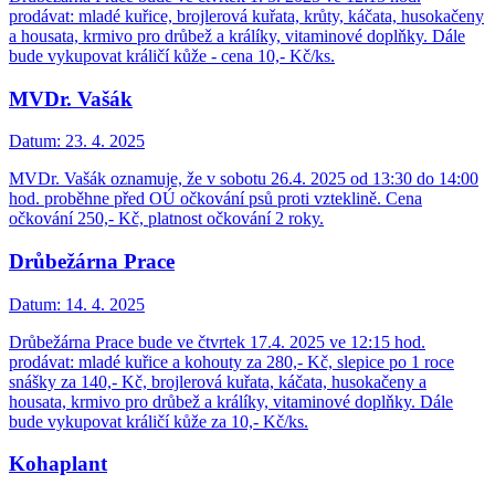
prodávat: mladé kuřice, brojlerová kuřata, krůty, káčata, husokačeny
a housata, krmivo pro drůbež a králíky, vitaminové doplňky. Dále
bude vykupovat králičí kůže - cena 10,- Kč/ks.
MVDr. Vašák
Datum:
23. 4. 2025
MVDr. Vašák oznamuje, že v sobotu 26.4. 2025 od 13:30 do 14:00
hod. proběhne před OÚ očkování psů proti vzteklině. Cena
očkování 250,- Kč, platnost očkování 2 roky.
Drůbežárna Prace
Datum:
14. 4. 2025
Drůbežárna Prace bude ve čtvrtek 17.4. 2025 ve 12:15 hod.
prodávat: mladé kuřice a kohouty za 280,- Kč, slepice po 1 roce
snášky za 140,- Kč, brojlerová kuřata, káčata, husokačeny a
housata, krmivo pro drůbež a králíky, vitaminové doplňky. Dále
bude vykupovat králičí kůže za 10,- Kč/ks.
Kohaplant