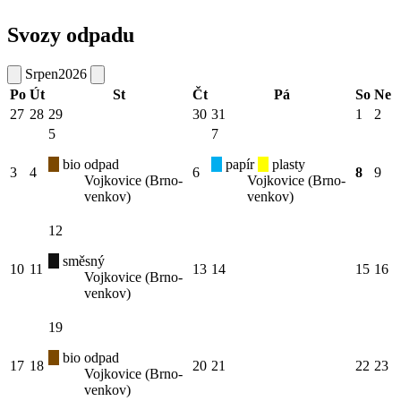
Svozy odpadu
Srpen
2026
Po
Út
St
Čt
Pá
So
Ne
27
28
29
30
31
1
2
5
7
bio odpad
papír
plasty
3
4
6
8
9
Vojkovice (Brno-
Vojkovice (Brno-
venkov)
venkov)
12
směsný
10
11
13
14
15
16
Vojkovice (Brno-
venkov)
19
bio odpad
17
18
20
21
22
23
Vojkovice (Brno-
venkov)