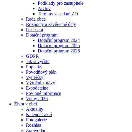
Podklady pro zastupitele
Archiv
Termíny zasedání ZO
Rada obce
Rozpočty a závěrečné účty
Usnesení
Dotační program
Dotační program 2024
Dotační program 2025
Dotační program 2026
GDPR
Jak si vyřídit
Poplatky
Povodňový plán
Vyhlášky
Výroční zprávy
E-podatelna
Povinné informace
Volby 2026
Život v obci
Aktuality
Kalendář akcí
Fotogalerie
Rozhlas
Zpravodaj