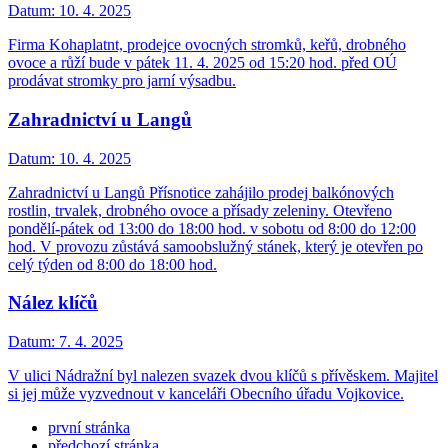
Datum:
10. 4. 2025
Firma Kohaplatnt, prodejce ovocných stromků, keřů, drobného
ovoce a růží bude v pátek 11. 4. 2025 od 15:20 hod. před OÚ
prodávat stromky pro jarní výsadbu.
Zahradnictví u Langů
Datum:
10. 4. 2025
Zahradnictví u Langů Přísnotice zahájilo prodej balkónových
rostlin, trvalek, drobného ovoce a přísady zeleniny. Otevřeno
pondělí-pátek od 13:00 do 18:00 hod. v sobotu od 8:00 do 12:00
hod. V provozu zůstává samoobslužný stánek, který je otevřen po
celý týden od 8:00 do 18:00 hod.
Nález klíčů
Datum:
7. 4. 2025
V ulici Nádražní byl nalezen svazek dvou klíčů s přívěskem. Majitel
si jej může vyzvednout v kanceláři Obecního úřadu Vojkovice.
první stránka
předchozí stránka