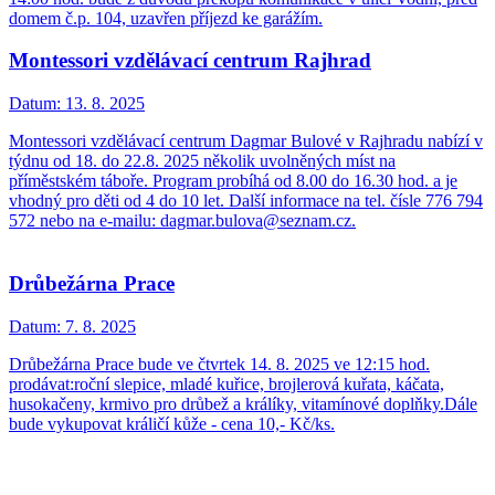
domem č.p. 104, uzavřen příjezd ke garážím.
Montessori vzdělávací centrum Rajhrad
Datum:
13. 8. 2025
Montessori vzdělávací centrum Dagmar Bulové v Rajhradu nabízí v
týdnu od 18. do 22.8. 2025 několik uvolněných míst na
příměstském táboře. Program probíhá od 8.00 do 16.30 hod. a je
vhodný pro děti od 4 do 10 let. Další informace na tel. čísle 776 794
572 nebo na e-mailu: dagmar.bulova@seznam.cz.
Drůbežárna Prace
Datum:
7. 8. 2025
Drůbežárna Prace bude ve čtvrtek 14. 8. 2025 ve 12:15 hod.
prodávat:roční slepice, mladé kuřice, brojlerová kuřata, káčata,
husokačeny, krmivo pro drůbež a králíky, vitamínové doplňky.Dále
bude vykupovat králičí kůže - cena 10,- Kč/ks.