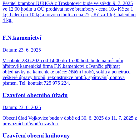
Pěstitel brambor JURIGA z Troskotovic bude ve středu 9. 7. 2025
ve 12:00 hodin u OÚ prodávat nové brambory - cena 10,- Kč za 1
kg, balení po 10 kg a novou cibuli - cena 25,- Kč za 1 kg, balení po
4 kg.
F.N.kamenictví
Datum:
23. 6. 2025
V sobotu 28.6.2025 od 14.00 do 15:00 hod. bude na místním
hřbitově kamenická firma F.N.kamenictví z Ivančic přijímat
objednávky na kamenické práce: čištění hrobů, soklu a penetrace,
veškeré úpravy hrobů, rekonstrukce hrobů, spárování, obnova
písmen. Tel. kontakt 725 975 224.
Uzavření obecního úřadu
Datum:
23. 6. 2025
Obecní úřad Vojkovice bude v době od 30. 6. 2025 do 11. 7. 2025 z
provozních důvodů uzavřen.
Uzavření obecní knihovny