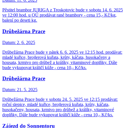
Datum:
11. 6. 2025
Pěstitel brambor JURIGA z Troskotovic bude v sobotu 14. 6. 2025
ve 12:00 hod. u OÚ prodávat rané brambory - cena 15,- Kč/kg,
balení po deseti kg.
Drůbežárna Prace
Datum:
2. 6. 2025
Drůbežárna Prace bude v pátek 6. 6. 2025 ve 12:15 hod. prodávat:
mladé kuřice, brojlerová kuřata, krůty, káčata, husokačeny a
housata, krmivo pro drůbež a králíky, vitaminové doplňky. Dále
bude vykupovat králičí kůže - cena 10,- Kč/ks.
Drůbežárna Prace
Datum:
21. 5. 2025
Drůbežárna Prace bude v sobotu 24. 5. 2025 ve 12:15 prodávat:
roční slepice, mladé kuřice, brojlerová kuřata, krůty, káčata,
husokačeny, housata, krmivo pro drůbež a králíky, vitaminové
doplňky. Dále bude vykupovat králičí kůže - cena 10,- Kč/ks.
Zájezd do Sonnentoru