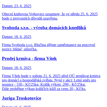
Datum:
23. 6. 2025
Obecní knihovna Vojkovice oznamuje, že ve středu 25. 6. 2025
bude z provozních důvodů uzavřena.
Svoboda s.r.o. - výroba domácích knedlíků
Datum:
18. 6. 2025
Firma Svoboda s.r.o. Blučina přijme zaměstnance na pracovní
pozici: hlídač, ulízečka.
Prodej krmiva - firma Vítek
Datum:
18. 6. 2025
Firma Vítek bude v sobotu 21. 6. 2025 před OÚ prodávat krmiva
pro domácí a hospodářská zvířata. Nyní v akci: Letní směs pro
nosnice - 330,- Kč/25kg, Králík výkrm -299,- Kč/25kg.
Dále proběhne výkup králičích kůží za cenu 20,- Kč/ks.
Juriga Troskotovice