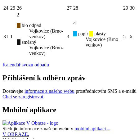
24
25
26
27
28
29
30
2
4
bio odpad
Vojkovice (Brno-
papír
plasty
31
1
venkov)
3
5
6
Vojkovice (Brno-
směsný
venkov)
Vojkovice (Brno-
venkov)
Kalendář svozu odpadu
Přihlášení k odběru zpráv
Dostávejte
informace z našeho webu
prostřednictvím SMS a e-mailů
Chci se zaregistrovat
Mobilní aplikace
Sledujte informace z našeho webu v
mobilní aplikaci –
V OBRAZE.