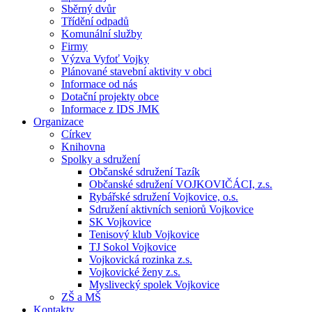
Sběrný dvůr
Třídění odpadů
Komunální služby
Firmy
Výzva Vyfoť Vojky
Plánované stavební aktivity v obci
Informace od nás
Dotační projekty obce
Informace z IDS JMK
Organizace
Církev
Knihovna
Spolky a sdružení
Občanské sdružení Tazík
Občanské sdružení VOJKOVIČÁCI, z.s.
Rybářské sdružení Vojkovice, o.s.
Sdružení aktivních seniorů Vojkovice
SK Vojkovice
Tenisový klub Vojkovice
TJ Sokol Vojkovice
Vojkovická rozinka z.s.
Vojkovické ženy z.s.
Myslivecký spolek Vojkovice
ZŠ a MŠ
Kontakty