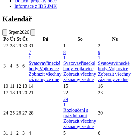
Dotační projekty obce
Informace z IDS JMK
Kalendář
Srpen
2026
Po
Út
St
Čt
Pá
So
Ne
27
28
29
30
31
1
2
7
8
9
1
1
1
Svatovavřinecké
Svatovavřinecké
Svatovavřinecké
3
4
5
6
hody Vojkovice
hody Vojkovice
hody Vojkovice
Zobrazit všechny
Zobrazit všechny
Zobrazit všechny
záznamy ze dne
záznamy ze dne
záznamy ze dne
10
11
12
13
14
15
16
17
18
19
20
21
22
23
29
1
Rozloučení s
24
25
26
27
28
30
prázdninami
Zobrazit všechny
záznamy ze dne
31
1
2
3
4
5
6