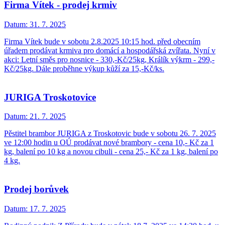
Firma Vítek - prodej krmiv
Datum:
31. 7. 2025
Firma Vítek bude v sobotu 2.8.2025 10:15 hod. před obecním
úřadem prodávat krmiva pro domácí a hospodářská zvířata. Nyní v
akci: Letní směs pro nosnice - 330,-Kč/25kg, Králík výkrm - 299,-
Kč/25kg. Dále proběhne výkup kůží za 15,-Kč/ks.
JURIGA Troskotovice
Datum:
21. 7. 2025
Pěstitel brambor JURIGA z Troskotovic bude v sobotu 26. 7. 2025
ve 12:00 hodin u OÚ prodávat nové brambory - cena 10,- Kč za 1
kg, balení po 10 kg a novou cibuli - cena 25,- Kč za 1 kg, balení po
4 kg.
Prodej borůvek
Datum:
17. 7. 2025