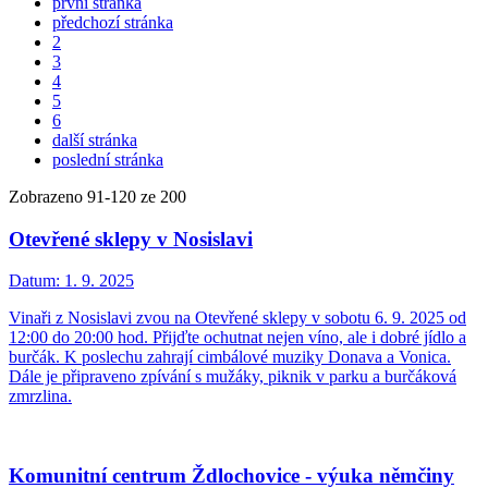
první stránka
předchozí stránka
2
3
4
5
6
další stránka
poslední stránka
Zobrazeno
91
-
120
ze 200
Otevřené sklepy v Nosislavi
Datum:
1. 9. 2025
Vinaři z Nosislavi zvou na Otevřené sklepy v sobotu 6. 9. 2025 od
12:00 do 20:00 hod. Přijďte ochutnat nejen víno, ale i dobré jídlo a
burčák. K poslechu zahrají cimbálové muziky Donava a Vonica.
Dále je připraveno zpívání s mužáky, piknik v parku a burčáková
zmrzlina.
Komunitní centrum Ždlochovice - výuka němčiny