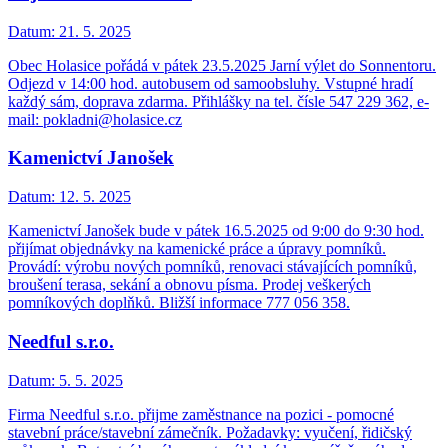
Datum:
21. 5. 2025
Obec Holasice pořádá v pátek 23.5.2025 Jarní výlet do Sonnentoru.
Odjezd v 14:00 hod. autobusem od samoobsluhy. Vstupné hradí
každý sám, doprava zdarma. Přihlášky na tel. čísle 547 229 362, e-
mail: pokladni@holasice.cz
Kamenictví Janošek
Datum:
12. 5. 2025
Kamenictví Janošek bude v pátek 16.5.2025 od 9:00 do 9:30 hod.
přijímat objednávky na kamenické práce a úpravy pomníků.
Provádí: výrobu nových pomníků, renovaci stávajících pomníků,
broušení terasa, sekání a obnovu písma. Prodej veškerých
pomníkových doplňků. Bližší informace 777 056 358.
Needful s.r.o.
Datum:
5. 5. 2025
Firma Needful s.r.o. přijme zaměstnance na pozici - pomocné
stavební práce/stavební zámečník. Požadavky: vyučení, řidičský