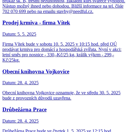
průkaz sk. B, trestní bezúhonnost, základní kurs svářeče výhodou.
Nástup možný ihned nebo dohodou. Bližší informace na tel. čísle
702 070 699 nebo na emailu stavby@needful.cz.
Prodej krmiva - firma Vítek
Datum:
5. 5. 2025
Firma Vítek bude v sobotu 10. 5. 2025 v 10:15 hod. před OÚ
prodávat krmiva pro domácí a hospodářská zvířata. Nyní v akci:
letní směs pro nosnice - 330,-Kč/25 kg, králík výkrm - 299,-
Kč/25kg.
Obecní knihovna Vojkovice
Datum:
28. 4. 2025
Obecní knihovna Vojkovice oznamuje, že ve středu 30. 5. 2025
bude z provozních důvodů uzavřena.
Drůbežárna Prace
Datum:
28. 4. 2025
Drůbežárna Prace bude ve čtvrtek 1. 5. 2025 ve 12:15 hod.